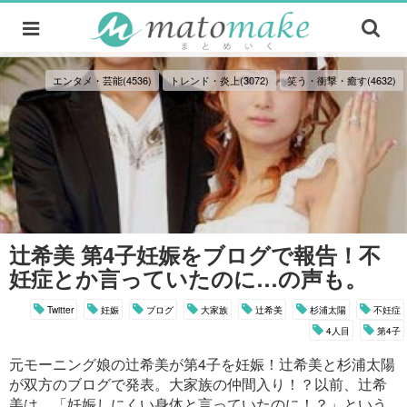
エンタメ・芸能(4536)
トレンド・炎上(3072)
笑う・衝撃・癒す(4632)
辻希美 第4子妊娠をブログで報告！不
妊症とか言っていたのに…の声も。
Twitter
妊娠
ブログ
大家族
辻希美
杉浦太陽
不妊症
4人目
第4子
元モーニング娘の辻希美が第4子を妊娠！辻希美と杉浦太陽
が双方のブログで発表。大家族の仲間入り！？以前、辻希
美は、「妊娠しにくい身体と言っていたのに！？」という