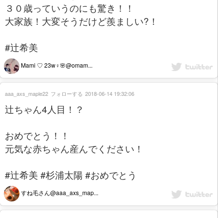
３０歳っていうのにも驚き！！
大家族！大変そうだけど羨ましい?！
#辻希美
Mami ♡ 23w♀🌸@omam...
aaa_axs_maple22
フォローする
2018-06-14 19:32:06
辻ちゃん4人目！？
おめでとう！！
元気な赤ちゃん産んでください！
#辻希美 #杉浦太陽 #おめでとう
すね毛さん@aaa_axs_map...