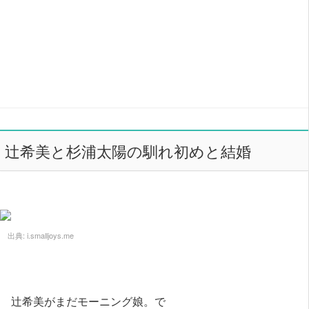
辻希美と杉浦太陽の馴れ初めと結婚
出典:
i.smalljoys.me
辻希美がまだモーニング娘。で