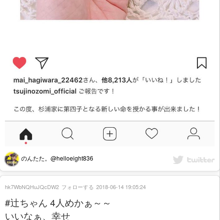
のんたた。@helloeight836
hk7WbNQHuJQcDW2
フォローする
2018-06-14 19:05:24
#辻ちゃん 4人めかぁ～～
いいなぁ、幸せ