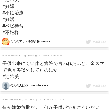
#妊娠
#不妊治療
#妊活
#ベビ待ち
#不妊様
ただのアリエル好き@Funinsa...
nonnonbaaaaa
フォローする
2018-06-14 18:58:05
子供出来にくい体と病院で言われた…と、金スマ
で色々美談化してたのにw
#辻希美
のんのんば@nonnonbaaaaa
fs15nao64kyun
フォローする
2018-06-14 19:10:28
何が離婚危機だよ。何が子供ができにくいだよ。