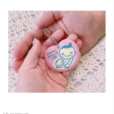
出典:
pbs.twimg.com