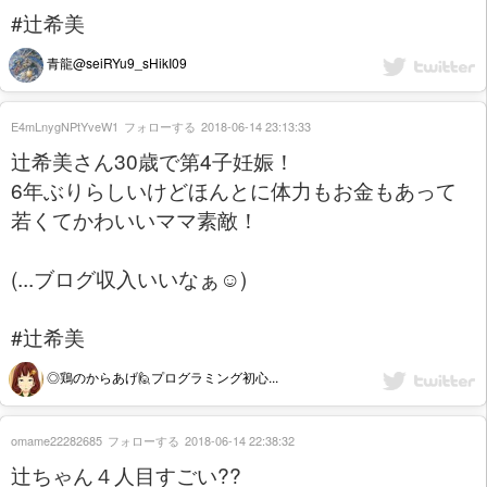
#辻希美
青龍@seiRYu9_sHikI09
E4mLnygNPtYveW1
フォローする
2018-06-14 23:13:33
辻希美さん30歳で第4子妊娠！
6年ぶりらしいけどほんとに体力もお金もあって
若くてかわいいママ素敵！
(...ブログ収入いいなぁ☺)
#辻希美
◎鶏のからあげ🙋プログラミング初心...
omame22282685
フォローする
2018-06-14 22:38:32
辻ちゃん４人目すごい??