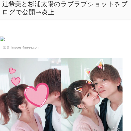
辻希美と杉浦太陽のラブラブショットをブ
ログで公開→炎上
出典:
images.4meee.com