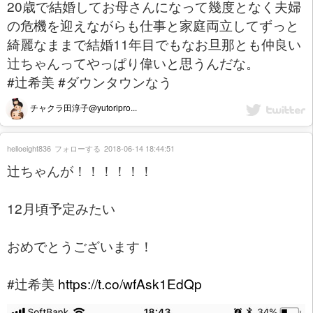
20歳で結婚してお母さんになって幾度となく夫婦
の危機を迎えながらも仕事と家庭両立してずっと
綺麗なままで結婚11年目でもなお旦那とも仲良い
辻ちゃんってやっぱり偉いと思うんだな。
#辻希美 #ダウンタウンなう
チャクラ田淳子@yutoripro...
helloeight836
フォローする
2018-06-14 18:44:51
辻ちゃんが！！！！！！
12月頃予定みたい
おめでとうございます！
#辻希美
https://t.co/wfAsk1EdQp