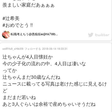
羨ましい家庭だあぁぁぁ
#辻希美
#おめでとう !!
転職考えちう@愚痴垢w@hk7Wb...
seiRYu9_sHikI09
フォローする
2018-06-14 19:33:31
辻ちゃんが4人目懐妊か
今の少子化の流れの中、4人目は凄いな
ってか
辻ちゃんまだ30歳なんだね
ニュースに載ってる写真は老けた感じに見えるけ
ど
まだまだ若いね
あと3人ぐらいは余裕で産めちゃいそうだね