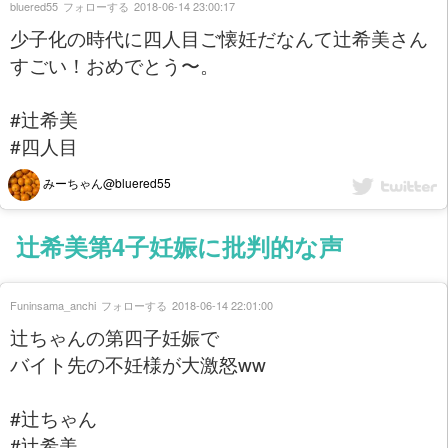
bluered55
フォローする
2018-06-14 23:00:17
少子化の時代に四人目ご懐妊だなんて辻希美さん
すごい！おめでとう〜。
#辻希美
#四人目
みーちゃん@bluered55
辻希美第4子妊娠に批判的な声
Funinsama_anchi
フォローする
2018-06-14 22:01:00
辻ちゃんの第四子妊娠で
バイト先の不妊様が大激怒ww
#辻ちゃん
#辻希美