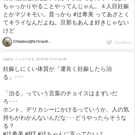
ちゃっかりやることやってんじゃん。４人目妊娠
とかマジキモい。昔っから #辻希美 ってあざとく
てキライなんだよね。旦那もあんま好きじゃない
けど
Chikaboo@fs15nao6...
IcjigOk
フォローする
2018-06-14 21:44:46
妊娠しにくい体質が「運良く妊娠したら治
る」･･･
「治る」っていう言葉のチョイスはまずいだ
ろ･･･
ホント、デリカシーにかけるっていうか、人の気
持ちがわかんないんだな･･･どうやったらそうな
る？
#辻希美 #RT #辻ちゃんに言ってないよ