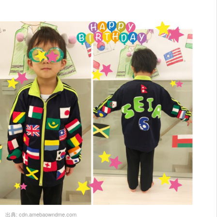
出典:
cdn.amebaowndme.com