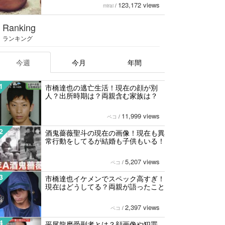
123,172 views
mirai
/
Ranking
ランキング
今週
今月
年間
1
市橋達也の逃亡生活！現在の顔が別
人？出所時期は？両親含む家族は？
11,999 views
ペコ
/
2
酒鬼薔薇聖斗の現在の画像！現在も異
常行動をしてるが結婚も子供もいる！
5,207 views
ペコ
/
3
市橋達也イケメンでスペック高すぎ！
現在はどうしてる？両親が語ったこと
2,397 views
ペコ
/
4
平尾龍磨受刑者とは？顔画像や犯罪