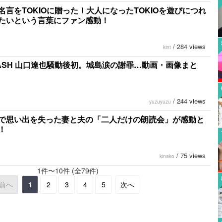
名言をTOKIOに贈った！大人になったTOKIOを遊びにつれ
たいという言葉にファン感動！
/
284 views
kint
ASH 山口達也騒動後初。城島涙の謝罪…動画・画像まと
/
244 views
yuzuyuzu
で思い出を失った妻と夫の「二人だけの朗読会」が感動と
！
/
75 views
kinako
1件〜10件 (全79件)
前へ
1
2
3
4
5
次へ