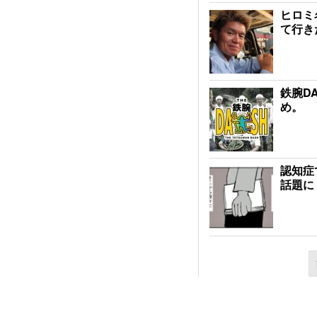
ヒロミ
て行き
鉄腕D
め。
認知症
話題に