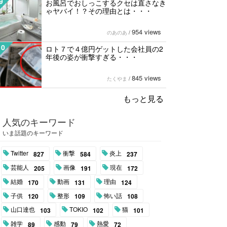
9
お風呂でおしっこするクセは直さなき
ゃヤバイ！？その理由とは・・・
954 views
のあのあ
/
10
ロト７で４億円ゲットした会社員の2
年後の姿が衝撃すぎる・・・
845 views
たくやま
/
もっと見る
人気のキーワード
いま話題のキーワード
Twitter
衝撃
炎上
827
584
237
芸能人
画像
現在
205
191
172
結婚
動画
理由
170
131
124
子供
整形
怖い話
120
109
108
山口達也
TOKIO
猫
103
102
101
雑学
感動
熱愛
89
79
72