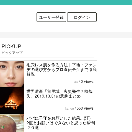
ユーザー登録
ログイン
PICKUP
ピックアップ
毛穴レス肌を作る方法｜下地・ファン
デの選び方からプロ直伝テクまで徹底
解説
0 views
sss
/
世界遺産「首里城」火災発生７棟焼
失。2019.10.31の悲劇まとめ
553 views
kanon
/
パパに子守をお願いした結果...(汗)
2度とお願いはできないと思った瞬間
２０選！！