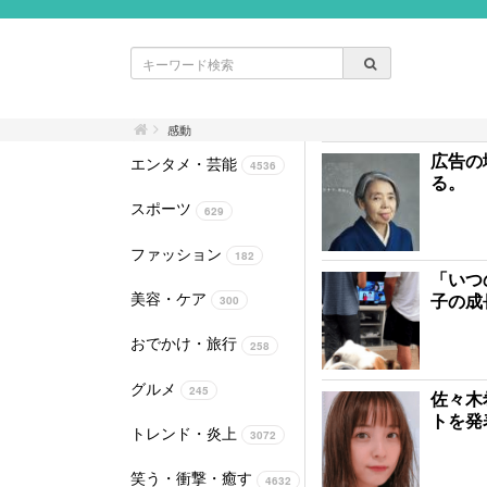
感動
広告の
エンタメ・芸能
4536
る。
スポーツ
629
ファッション
182
「いつ
美容・ケア
子の成
300
おでかけ・旅行
258
グルメ
245
佐々木
トを発
トレンド・炎上
3072
笑う・衝撃・癒す
4632