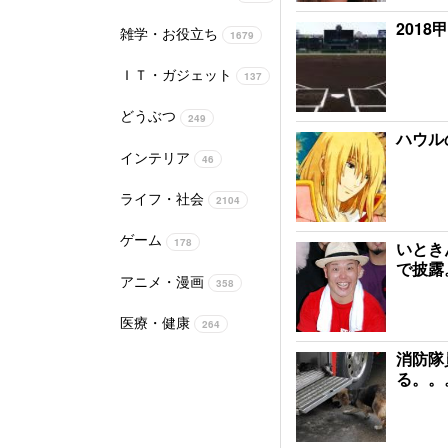
201
雑学・お役立ち
1679
ＩＴ・ガジェット
137
どうぶつ
249
ハウル
インテリア
46
ライフ・社会
2104
ゲーム
178
いときん
で披露
アニメ・漫画
358
医療・健康
264
消防隊
る。。