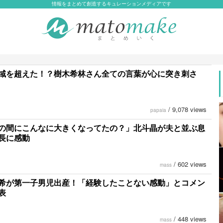
情報をまとめて創造するキュレーションメディアです
域を超えた！？樹木希林さん全ての言葉が心に突き刺さ
/
9,078 views
papaia
の間にこんなに大きくなってたの？」北斗晶が夫と並ぶ息
長に感動
/
602 views
mass
希が第一子男児出産！「経験したことない感動」とコメン
表
/
448 views
mass