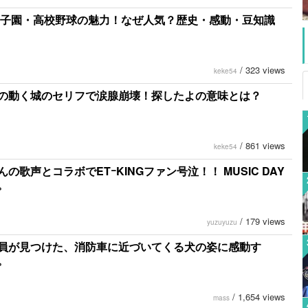
8甲子園・高校野球の魅力！なぜ人気？歴史・感動・豆知識
/
323 views
keke54
の動く城のセリフで涙腺崩壊！探したよの意味とは？
/
861 views
keke54
の歌声とコラボでETｰKINGファン号泣！！ MUSIC DAY
。
/
179 views
yuzuyuzu
員が見つけた、消防車に近づいてくる犬の姿に感動す
。
/
1,654 views
mass