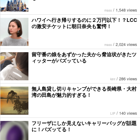
/
1,548 views
mass
ハワイへ行き帰りするのに２万円以下！？LCC
の激安チケットに朝日奈央も驚愕！
/
2,024 views
mass
留守番の娘をあずかった夫から脅迫状がきたツ
ィッターがバズッている
/
286 views
kint
無人島貸し切りキャンプができる長崎県・大村
湾の田島が魅力的すぎる！
/
140 views
LIP
フリーザにしか見えないキャリーバッグが話題
に！バズッてる！