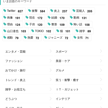
いま話題のキーワード
Twitter
衝撃
炎上
芸能人
827
584
237
205
画像
現在
結婚
動画
191
172
170
131
理由
子供
整形
怖い話
124
120
109
108
山口達也
TOKIO
猫
雑学
103
102
101
89
感動
熱愛
ジャニーズ
女性
79
72
72
71
エンタメ・芸能
スポーツ
ファッション
美容・ケア
おでかけ・旅行
グルメ
トレンド・炎上
笑う・衝撃・癒す
雑学・お役立ち
ＩＴ・ガジェット
どうぶつ
インテリア
ライフ・社会
ゲーム