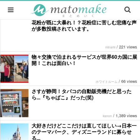
花粉が既に大暴れ！？花粉症に苦しむ悲痛な声
が多数投稿されています。
/
221 views
minami
物々交換で泊まれるサービスが世界60カ国に展
開！これは面白い！
/
66 views
ホワイトルーム
さすが静岡！タバコの自動販売機だと思った
ら...『ちゃばこ』だった(笑)
/
1,389 views
kanon
大好きだけどここだけは直してほしい→日本一
のテーマパーク、ディズニーランドに募らせ
る...