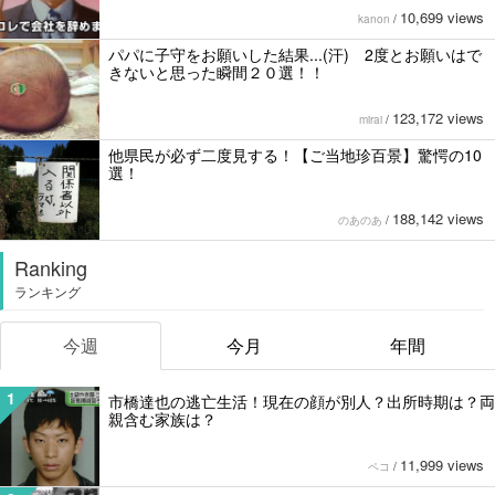
10,699 views
kanon
/
パパに子守をお願いした結果...(汗) 2度とお願いはで
きないと思った瞬間２０選！！
123,172 views
mirai
/
他県民が必ず二度見する！【ご当地珍百景】驚愕の10
選！
188,142 views
のあのあ
/
Ranking
ランキング
今週
今月
年間
1
市橋達也の逃亡生活！現在の顔が別人？出所時期は？両
親含む家族は？
11,999 views
ペコ
/