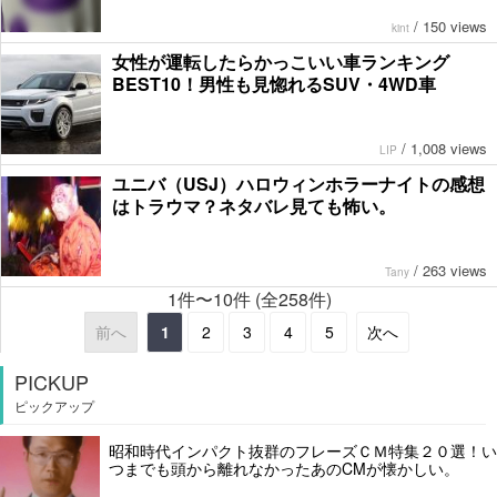
/
150 views
kint
女性が運転したらかっこいい車ランキング
BEST10！男性も見惚れるSUV・4WD車
/
1,008 views
LIP
ユニバ（USJ）ハロウィンホラーナイトの感想
はトラウマ？ネタバレ見ても怖い。
/
263 views
Tany
1件〜10件 (全258件)
前へ
1
2
3
4
5
次へ
PICKUP
ピックアップ
昭和時代インパクト抜群のフレーズＣＭ特集２０選！い
つまでも頭から離れなかったあのCMが懐かしい。