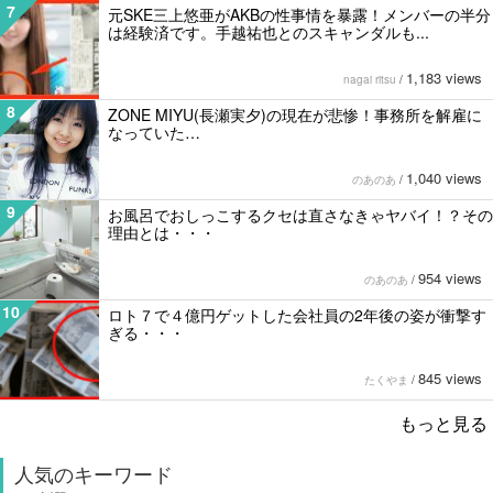
7
元SKE三上悠亜がAKBの性事情を暴露！メンバーの半分
は経験済です。手越祐也とのスキャンダルも...
1,183 views
nagai ritsu
/
8
ZONE MIYU(長瀬実夕)の現在が悲惨！事務所を解雇に
なっていた…
1,040 views
のあのあ
/
9
お風呂でおしっこするクセは直さなきゃヤバイ！？その
理由とは・・・
954 views
のあのあ
/
10
ロト７で４億円ゲットした会社員の2年後の姿が衝撃す
ぎる・・・
845 views
たくやま
/
もっと見る
人気のキーワード