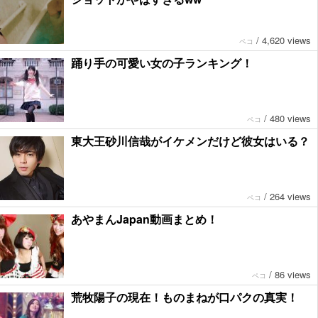
/
4,620 views
ペコ
踊り手の可愛い女の子ランキング！
/
480 views
ペコ
東大王砂川信哉がイケメンだけど彼女はいる？
/
264 views
ペコ
あやまんJapan動画まとめ！
/
86 views
ペコ
荒牧陽子の現在！ものまねが口パクの真実！