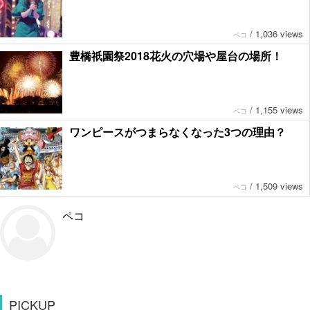
/
1,036 views
ペコ
豊橋祇園祭2018花火の穴場や屋台の場所！
/
1,155 views
ペコ
ワンピースがつまらなくなった3つの理由？
/
1,509 views
ペコ
ペコ
PICKUP