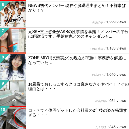
6
NEWS初代メンバー 現在や脱退理由まとめ！不祥事ば
かり！？
1,229 views
のあのあ
/
7
元SKE三上悠亜がAKBの性事情を暴露！メンバーの半分
は経験済です。手越祐也とのスキャンダルも...
1,183 views
nagai ritsu
/
8
ZONE MIYU(長瀬実夕)の現在が悲惨！事務所を解雇に
なっていた…
1,040 views
のあのあ
/
9
お風呂でおしっこするクセは直さなきゃヤバイ！？その
理由とは・・・
954 views
のあのあ
/
10
ロト７で４億円ゲットした会社員の2年後の姿が衝撃す
ぎる・・・
845 views
たくやま
/