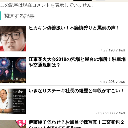
この記事は現在コメントを表示していません。
関連する記事
ヒカキン偽善扱い！不謹慎狩りと罵倒の声！
/
198 views
ペコ
江東花火大会2018の穴場と屋台の場所！駐車場
や交通規制は？
/
208 views
ペコ
いきなりステーキ社長の経歴と年収がすごい！
/
2,083 views
ペコ
伊藤綾子匂わせ？お風呂で裸写真！二宮和也２
ショットがやばすぎるww