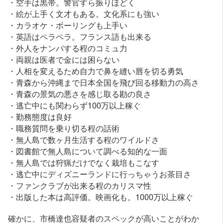
・空手は黒帯。警官すら振りほどく
・絵が上手く文才もある。文化系にも強い
・カラオケ・ボーリングも上手い
・英語はペラペラ。フランス語も出来る
・外人をナンパする程のコミュ力
・両親は医者で金には困らない
・人相を変えるため自力で鼻を縫い唇を切る勇気
・青森から沖縄まで日本全国を飛び回る移動力の高さ
・青森の景気の悪さを感じ取る勘の良さ
・逃亡中にも関わらず100万以上稼ぐ
・勤務態度は良好
・職務質問を乗り切る程の話術
・無人島で数ヶ月生活する程のワイルドさ
・図書館で無人島について調べる知的な一面
・無人島では狩猟だけでなく栽培もこなす
・逃亡中にディズニーランドに行っちゃうお茶目さ
・ファンクラブが出来る程のカリスマ性
・出版した本は高評価。映画化も。1000万以上稼ぐ
確かに、市橋達也容疑者のスペックが高いことがわか