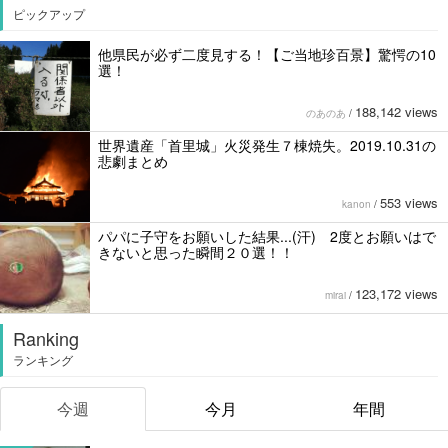
ピックアップ
他県民が必ず二度見する！【ご当地珍百景】驚愕の10
選！
188,142 views
のあのあ
/
世界遺産「首里城」火災発生７棟焼失。2019.10.31の
悲劇まとめ
553 views
kanon
/
パパに子守をお願いした結果...(汗) 2度とお願いはで
きないと思った瞬間２０選！！
123,172 views
mirai
/
Ranking
ランキング
今週
今月
年間