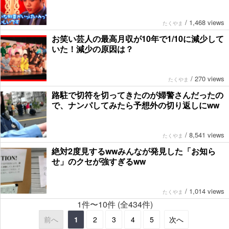
/
1,468 views
たくやま
お笑い芸人の最高月収が10年で1/10に減少して
いた！減少の原因は？
/
270 views
たくやま
路駐で切符を切ってきたのが婦警さんだったの
で、ナンパしてみたら予想外の切り返しにww
/
8,541 views
たくやま
絶対2度見するwwみんなが発見した「お知ら
せ」のクセが強すぎるww
/
1,014 views
たくやま
1件〜10件 (全434件)
前へ
1
2
3
4
5
次へ