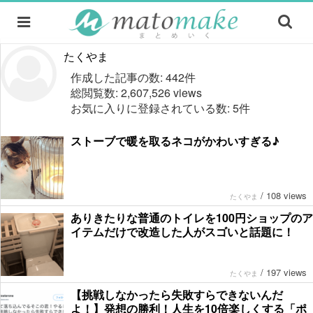
たくやま
作成した記事の数: 442件
総閲覧数: 2,607,526 views
お気に入りに登録されている数: 5件
ストーブで暖を取るネコがかわいすぎる♪
/
108 views
たくやま
ありきたりな普通のトイレを100円ショップのア
イテムだけで改造した人がスゴいと話題に！
/
197 views
たくやま
【挑戦しなかったら失敗すらできないんだ
よ！】発想の勝利！人生を10倍楽しくする「ポ