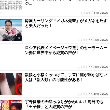
ジ...
/
110 views
たくやま
韓国カーリング『メガネ先輩』がメガネを外す
と美人だった！
/
1,258 views
たくやま
ロシア代表メドベージェワ選手のセーラームー
ン姿に世界中から絶賛の声が！
/
1,309 views
たくやま
親指と小指くっつけて、手首に腱が浮かばない
人は『新人類』の可能性がある！
/
1,428 views
たくやま
宇野昌磨の天然っぷりがかわいい！海外でも
「王子様」と大絶賛の声が！