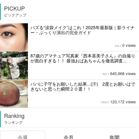
PICKUP
ピックアップ
バズる“涙袋メイク”はこれ！2025年最新版｜影ライナ
ー・ぷっくり演出の完全ガイド
0 views
sss
/
87歳のアマチュア写真家『西本喜美子さん』の自撮り
が面白すぎる！！ 最強おばあちゃんを徹底調査...
645,668 views
rico
/
パパに子守をお願いした結果...(汗) 2度とお願いはで
きないと思った瞬間２０選！！
123,172 views
mirai
/
Ranking
ランキング
今週
今月
年間