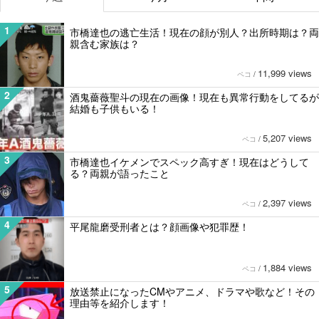
1
市橋達也の逃亡生活！現在の顔が別人？出所時期は？両
親含む家族は？
11,999 views
ペコ
/
2
酒鬼薔薇聖斗の現在の画像！現在も異常行動をしてるが
結婚も子供もいる！
5,207 views
ペコ
/
3
市橋達也イケメンでスペック高すぎ！現在はどうして
る？両親が語ったこと
2,397 views
ペコ
/
4
平尾龍磨受刑者とは？顔画像や犯罪歴！
1,884 views
ペコ
/
5
放送禁止になったCMやアニメ、ドラマや歌など！その
理由等を紹介します！