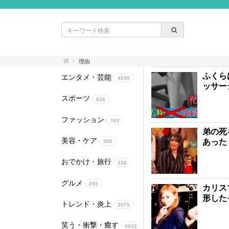
理由
ふくら
エンタメ・芸能
4536
ッサー
スポーツ
629
ファッション
182
弟の死
美容・ケア
あった
300
おでかけ・旅行
258
グルメ
245
カリス
形した
トレンド・炎上
3072
笑う・衝撃・癒す
4632