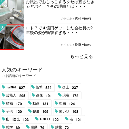
9
お風呂でおしっこするクセは直さなき
ゃヤバイ！？その理由とは・・・
954 views
のあのあ
/
10
ロト７で４億円ゲットした会社員の2
年後の姿が衝撃すぎる・・・
845 views
たくやま
/
もっと見る
人気のキーワード
いま話題のキーワード
Twitter
衝撃
炎上
827
584
237
芸能人
画像
現在
205
191
172
結婚
動画
理由
170
131
124
子供
整形
怖い話
120
109
108
山口達也
TOKIO
猫
103
102
101
雑学
感動
熱愛
89
79
72