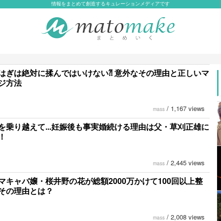
情報をまとめて創造するキュレーションメディアです
はぎは絶対に揉んではいけない⁈ 意外なその理由と正しいマ
ジ方法
/
1,167 views
mass
を乗り越えて...妊娠後も事実婚続ける理由は父・草刈正雄に
！
/
2,445 views
mass
マキャバ嬢・桜井野の花が総額2000万かけて100回以上整
その理由とは？
/
2,008 views
mass