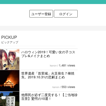
ユーザー登録
ログイン
PICKUP
ピックアップ
ハロウィン2019！可愛い女の子コス
プレ&メイクまとめ
1,481 views
kanon
/
世界遺産「首里城」火災発生７棟焼
失。2019.10.31の悲劇まとめ
553 views
kanon
/
他県民が必ず二度見する！【ご当地珍
百景】驚愕の10選！