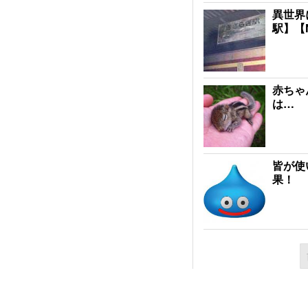
異世界
駅】【
赤ちゃ
は…
皆が使
果！