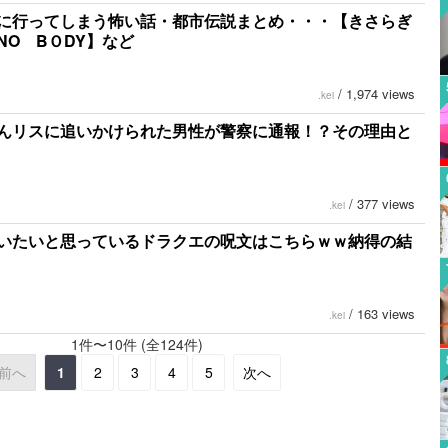
に行ってしまう怖い話・都市伝説まとめ・・・【きさらぎ
NO BＯDY】など
/
1,974 views
.kei
んリスに追いかけられた男性が警察に通報！？その理由と
/
377 views
.kei
いたいと思っているドラクエの呪文はこちらｗｗ納得の結
/
163 views
.kei
1件〜10件 (全124件)
前へ
1
2
3
4
5
次へ