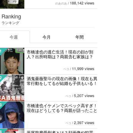
188,142 views
のあのあ
/
Ranking
ランキング
今週
今月
年間
1
市橋達也の逃亡生活！現在の顔が別
人？出所時期は？両親含む家族は？
11,999 views
ペコ
/
2
酒鬼薔薇聖斗の現在の画像！現在も異
常行動をしてるが結婚も子供もいる！
5,207 views
ペコ
/
3
市橋達也イケメンでスペック高すぎ！
現在はどうしてる？両親が語ったこと
2,397 views
ペコ
/
4
平尾龍磨受刑者とは？顔画像や犯罪