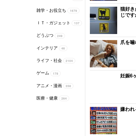
猫好き
雑学・お役立ち
1679
じです
ＩＴ・ガジェット
137
どうぶつ
249
爪を噛
インテリア
46
ライフ・社会
2104
ゲーム
178
妊娠6
アニメ・漫画
358
医療・健康
264
嫌われ