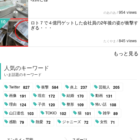
954 views
のあのあ
/
10
ロト７で４億円ゲットした会社員の2年後の姿が衝撃す
ぎる・・・
845 views
たくやま
/
もっと見る
人気のキーワード
いま話題のキーワード
Twitter
衝撃
炎上
芸能人
827
584
237
205
画像
現在
結婚
動画
191
172
170
131
理由
子供
整形
怖い話
124
120
109
108
山口達也
TOKIO
猫
雑学
103
102
101
89
感動
熱愛
ジャニーズ
女性
79
72
72
71
エンタメ・芸能
スポーツ