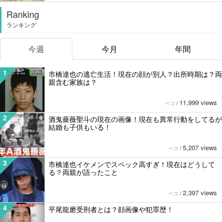
Ranking
ランキング
今週
今月
年間
1
市橋達也の逃亡生活！現在の顔が別人？出所時期は？両
親含む家族は？
11,999 views
ペコ
/
2
酒鬼薔薇聖斗の現在の画像！現在も異常行動をしてるが
結婚も子供もいる！
5,207 views
ペコ
/
3
市橋達也イケメンでスペック高すぎ！現在はどうして
る？両親が語ったこと
2,397 views
ペコ
/
4
平尾龍磨受刑者とは？顔画像や犯罪歴！