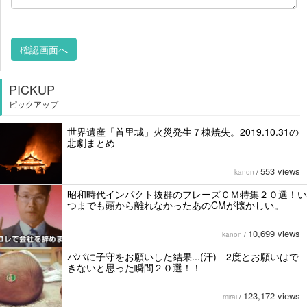
PICKUP
ピックアップ
世界遺産「首里城」火災発生７棟焼失。2019.10.31の
悲劇まとめ
553 views
kanon
/
昭和時代インパクト抜群のフレーズＣＭ特集２０選！い
つまでも頭から離れなかったあのCMが懐かしい。
10,699 views
kanon
/
パパに子守をお願いした結果...(汗) 2度とお願いはで
きないと思った瞬間２０選！！
123,172 views
mirai
/