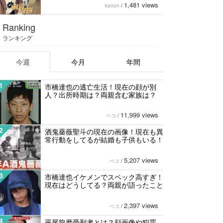
1,481 views
kanon
/
Ranking
ランキング
今週
今月
年間
1
市橋達也の逃亡生活！現在の顔が別
人？出所時期は？両親含む家族は？
11,999 views
ペコ
/
2
酒鬼薔薇聖斗の現在の画像！現在も異
常行動をしてるが結婚も子供もいる！
5,207 views
ペコ
/
3
市橋達也イケメンでスペック高すぎ！
現在はどうしてる？両親が語ったこと
2,397 views
ペコ
/
4
平尾龍磨受刑者とは？顔画像や犯罪