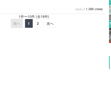
/
1,389 views
kanon
1件〜10件 (全18件)
前へ
1
2
次へ