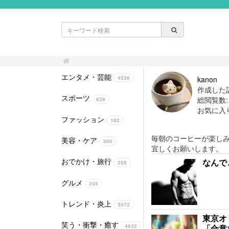
エンタメ・芸能
kanon
4536
作成した記
スポーツ
総閲覧数: 1
629
お気に入
ファッション
182
毎朝のコーヒーが楽し
美容・ケア
300
宜しくお願いします。
おでかけ・旅行
なんで
258
グルメ
245
トレンド・炎上
3072
東京オ
笑う・衝撃・癒す
4632
「合意