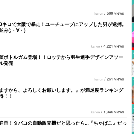
/
569 views
kanon
80キロで大阪で暴走！ユーチューブにアップした男が逮捕。
み(;・∀・)
/
4,221 views
kanon
弦ボトルガム登場！！ロッテから羽生選手デザインアソー
ル発売
/
261 views
kanon
ますから、よろしくお願いします。』が満足度ランキング
得！！
/
1,946 views
kanon
静岡！タバコの自動販売機だと思ったら...『ちゃばこ』だっ