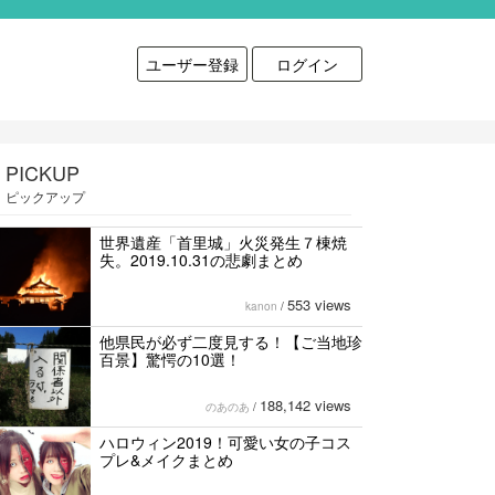
ユーザー登録
ログイン
PICKUP
ピックアップ
世界遺産「首里城」火災発生７棟焼
失。2019.10.31の悲劇まとめ
553 views
kanon
/
他県民が必ず二度見する！【ご当地珍
百景】驚愕の10選！
188,142 views
のあのあ
/
ハロウィン2019！可愛い女の子コス
プレ&メイクまとめ