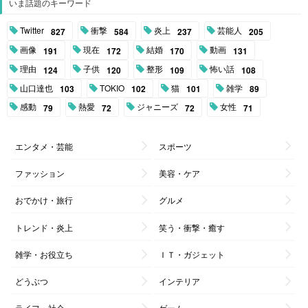
いま話題のキーワード
Twitter
衝撃
炎上
芸能人
827
584
237
205
画像
現在
結婚
動画
191
172
170
131
理由
子供
整形
怖い話
124
120
109
108
山口達也
TOKIO
猫
雑学
103
102
101
89
感動
熱愛
ジャニーズ
女性
79
72
72
71
エンタメ・芸能
スポーツ
ファッション
美容・ケア
おでかけ・旅行
グルメ
トレンド・炎上
笑う・衝撃・癒す
雑学・お役立ち
ＩＴ・ガジェット
どうぶつ
インテリア
ライフ・社会
ゲーム