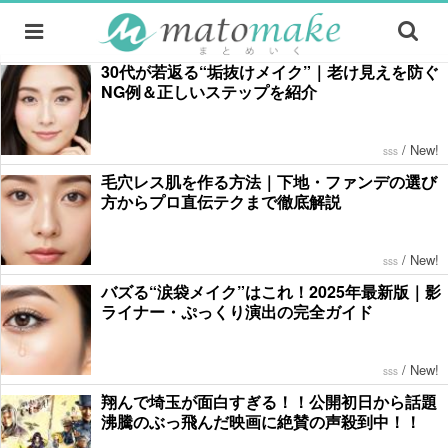
30代が若返る“垢抜けメイク”｜老け見えを防ぐ
NG例＆正しいステップを紹介
/
New!
sss
毛穴レス肌を作る方法｜下地・ファンデの選び
方からプロ直伝テクまで徹底解説
/
New!
sss
バズる“涙袋メイク”はこれ！2025年最新版｜影
ライナー・ぷっくり演出の完全ガイド
/
New!
sss
翔んで埼玉が面白すぎる！！公開初日から話題
沸騰のぶっ飛んだ映画に絶賛の声殺到中！！