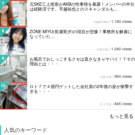
7
元SKE三上悠亜がAKBの性事情を暴露！メンバーの半分
は経験済です。手越祐也とのスキャンダルも...
1,183 views
nagai ritsu
/
8
ZONE MIYU(長瀬実夕)の現在が悲惨！事務所を解雇に
なっていた…
1,040 views
のあのあ
/
9
お風呂でおしっこするクセは直さなきゃヤバイ！？その
理由とは・・・
954 views
のあのあ
/
10
ロト７で４億円ゲットした会社員の2年後の姿が衝撃す
ぎる・・・
845 views
たくやま
/
もっと見る
人気のキーワード