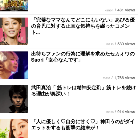
/
481 views
kanon
「完璧なママなんてどこにもいない」あびる優
の育児に対する正直な気持ちを綴ったコメン
ト...
/
589 views
mass
出待ちファンの行為に理解を求めたセカオワの
Saori「女心なんです」
/
1,766 views
mass
武田真治「 筋トレは精神安定剤」筋トレを続け
る理由が奥深い！
/
914 views
mass
「人に優しく♡自分に甘く♡」神田うのがダイ
エットをするも衝撃の結末が！