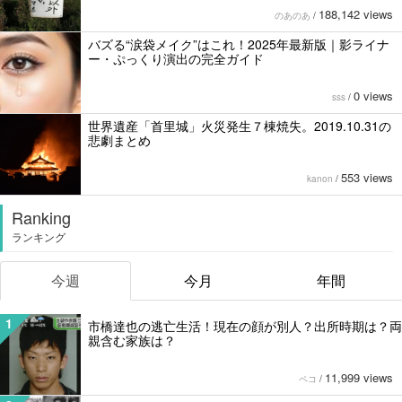
188,142 views
のあのあ
/
バズる“涙袋メイク”はこれ！2025年最新版｜影ライナ
ー・ぷっくり演出の完全ガイド
0 views
sss
/
世界遺産「首里城」火災発生７棟焼失。2019.10.31の
悲劇まとめ
553 views
kanon
/
Ranking
ランキング
今週
今月
年間
1
市橋達也の逃亡生活！現在の顔が別人？出所時期は？両
親含む家族は？
11,999 views
ペコ
/