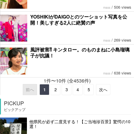
/
506 views
mass
YOSHIKIがDAIGOとのツーショット写真を公
開！美しすぎる2人に絶賛の声
/
269 views
mass
風評被害⁈ キンタロー。のものまねに小島瑠璃
子が抗議！
/
638 views
mass
1件〜10件 (全4536件)
前へ
1
2
3
4
5
次へ
PICKUP
ピックアップ
他県民が必ず二度見する！【ご当地珍百景】驚愕の10
選！