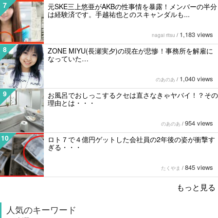
7
元SKE三上悠亜がAKBの性事情を暴露！メンバーの半分
は経験済です。手越祐也とのスキャンダルも...
1,183 views
nagai ritsu
/
8
ZONE MIYU(長瀬実夕)の現在が悲惨！事務所を解雇に
なっていた…
1,040 views
のあのあ
/
9
お風呂でおしっこするクセは直さなきゃヤバイ！？その
理由とは・・・
954 views
のあのあ
/
10
ロト７で４億円ゲットした会社員の2年後の姿が衝撃す
ぎる・・・
845 views
たくやま
/
もっと見る
人気のキーワード