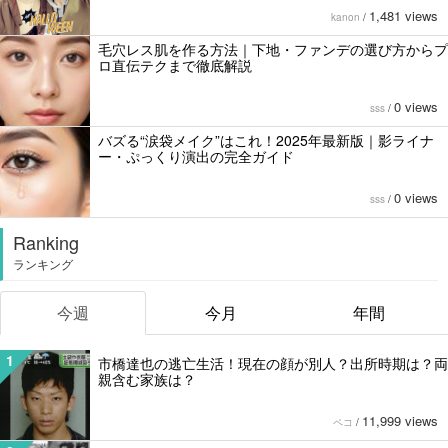
1,481 views
kanon
/
毛穴レス肌を作る方法｜下地・ファンデの選び方からプ
ロ直伝テクまで徹底解説
0 views
sss
/
バズる“涙袋メイク”はこれ！2025年最新版｜影ライナ
ー・ぷっくり演出の完全ガイド
0 views
sss
/
Ranking
ランキング
今週
今月
年間
1
市橋達也の逃亡生活！現在の顔が別人？出所時期は？両
親含む家族は？
11,999 views
ペコ
/