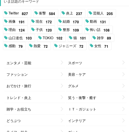
いま話題のキーワード
Twitter
衝撃
炎上
芸能人
827
584
237
205
画像
現在
結婚
動画
191
172
170
131
理由
子供
整形
怖い話
124
120
109
108
山口達也
TOKIO
猫
雑学
103
102
101
89
感動
熱愛
ジャニーズ
女性
79
72
72
71
エンタメ・芸能
スポーツ
ファッション
美容・ケア
おでかけ・旅行
グルメ
トレンド・炎上
笑う・衝撃・癒す
雑学・お役立ち
ＩＴ・ガジェット
どうぶつ
インテリア
ライフ・社会
ゲーム