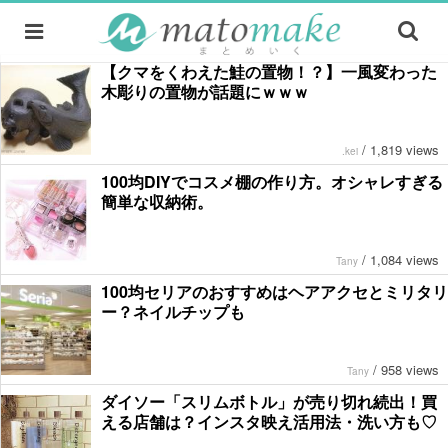
【クマをくわえた鮭の置物！？】一風変わった
木彫りの置物が話題にｗｗｗ
/
1,819 views
.kei
100均DIYでコスメ棚の作り方。オシャレすぎる
簡単な収納術。
/
1,084 views
Tany
100均セリアのおすすめはヘアアクセとミリタリ
ー？ネイルチップも
/
958 views
Tany
ダイソー「スリムボトル」が売り切れ続出！買
える店舗は？インスタ映え活用法・洗い方も♡