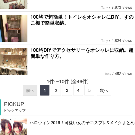
/
3,973 views
Tany
100均で超簡単！トイレをオシャレにDIY、すの
こ棚で簡単収納。
/
4,824 views
Tany
100均DIYでアクセサリーをオシャレに収納。超
簡単な作り方。
/
452 views
Tany
1件〜10件 (全46件)
前へ
1
2
3
4
5
次へ
PICKUP
ピックアップ
ハロウィン2019！可愛い女の子コスプレ&メイクまとめ