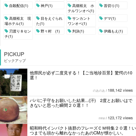
自殺配信(1)
神戸(1)
高畑裕太 ホ
首切り(1)
テルワンオペ(1)
高畑裕太 現
目をえぐられ
サンカント
デマ(1)
場ホテル(1)
た(1)
ワンオペ(1)
刃渡り８セン
野々村 (1)
判決(1)
伊織もえ(1)
チ(1)
PICKUP
ピックアップ
他県民が必ず二度見する！【ご当地珍百景】驚愕の10
選！
188,142 views
のあのあ
/
パパに子守をお願いした結果...(汗) 2度とお願いはで
きないと思った瞬間２０選！！
123,172 views
mirai
/
昭和時代インパクト抜群のフレーズＣＭ特集２０選！い
つまでも頭から離れなかったあのCMが懐かしい。