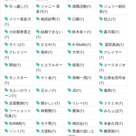
引っ越し(1)
ジャニー 喜
就職活動(1)
ジュリー副社
多川(1)
長(1)
メリー喜多川
相武紗季(1)
口癖(1)
犯人(1)
(1)
小比類巻貴之
結婚できない
鈴木奈々(1)
森川葵(1)
(1)
(1)
サイコ(1)
ＤＱＮ(1)
A-Studio(1)
冨田真由(1)
クレイジー
海外(1)
大学(1)
クレイマー
(1)
(1)
闇金(1)
ヒエラルキー
仮装(1)
エースタジオ
(1)
(1)
モンスター
ヤミ金(1)
長嶋一茂(1)
記者会見司会
(1)
(1)
大人ハロウィ
元カノ(1)
JD(1)
傷害(1)
ーン(1)
反面教師(1)
懐かしい(1)
リレー(1)
２０１８(1)
ツーショット
神展開(1)
重体(1)
みちょぱ(1)
写真(1)
SUNMI(1)
モテ男(1)
神試合(1)
米倉久邦(1)
ソンミ(1)
大逆転(1)
脅威の追い上
糖尿病(1)
げ(1)