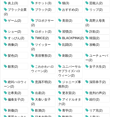
炎上(3)
チケット(3)
猫(3)
芸能人(2)
ブラック企業
ブラック(2)
おすすめ(2)
リップ(2)
(2)
ゲーム(2)
プロボクサー
美容(2)
高野人母美
(2)
(2)
ショー(2)
ロボット(2)
習慣(2)
詐欺(2)
すっぴん(2)
TWICE(2)
BLACKPINK(2)
韓国(2)
画像(2)
ツイッター
乱闘(2)
攻略(2)
(2)
髪色(2)
美容整形(2)
刺殺(2)
ユーチューバ
ー(2)
殺害(2)
こわかわハロ
ユニバーサル
女子大生(2)
ウィーン(2)
サプライズハロ
ウィーン(2)
絶叫ハロウィ
意識不明(2)
ジャニーズ事
深田恭子(2)
ーン(2)
務所(2)
辻希美(2)
出産(2)
更衣室(2)
批判の声(2)
偏食女子(2)
大食い女子
アイドルオタ
凶行(2)
(2)
ク(2)
刺傷(2)
飲酒(2)
青学(2)
リア充(2)
悪質タックル
日本大学(2)
動画(2)
人気(1)