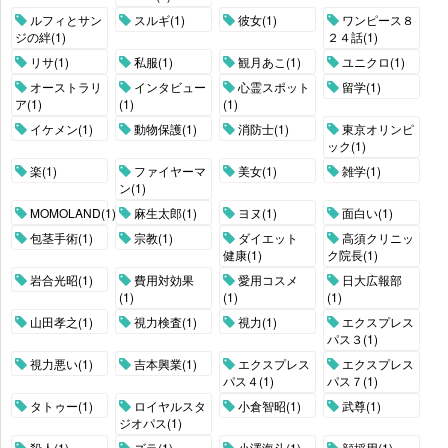
ルフィとサン
スルギ(1)
彼女(1)
ワンピース８
ジの絆(1)
２４話(1)
リサ(1)
私服(1)
観月あこ(1)
ユニクロ(1)
オーストラリ
インタビュー
心霊スポット
留学(1)
ア(1)
(1)
(1)
イケメン(1)
動物保護(1)
消防士(1)
東京オリンピ
ック(1)
楽(1)
ファイヤーマ
美女(1)
雑学(1)
ン(1)
MOMOLAND(1)
麻生太郎(1)
ヨヌ(1)
面白い(1)
包茎手術(1)
宗教(1)
ダイエット
高須クリニッ
健康(1)
ク院長(1)
岩合光昭(1)
費用対効果
愛用コスメ
日大広報部
(1)
(1)
(1)
山田孝之(1)
視力検査(1)
視力(1)
エクスプレス
パス３(1)
視力悪い(1)
吉本興業(1)
エクスプレス
エクスプレス
パス４(1)
パス７(1)
タトゥー(1)
ロイヤルスタ
小倉智昭(1)
武尊(1)
ジオパス(1)
殺人(1)
ズラ(1)
小澤海斗(1)
顔採用(1)