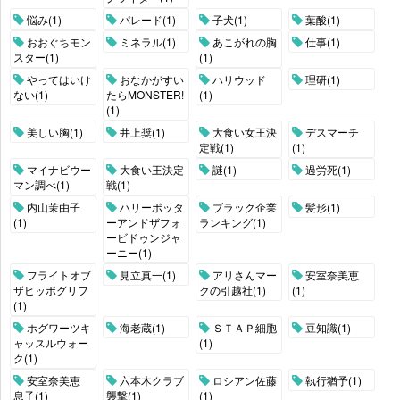
悩み(1)
パレード(1)
子犬(1)
葉酸(1)
おおぐちモン
ミネラル(1)
あこがれの胸
仕事(1)
スター(1)
(1)
やってはいけ
おなかがすい
ハリウッド
理研(1)
ない(1)
たらMONSTER!
(1)
(1)
美しい胸(1)
井上奨(1)
大食い女王決
デスマーチ
定戦(1)
(1)
マイナビウー
大食い王決定
謎(1)
過労死(1)
マン調べ(1)
戦(1)
内山茉由子
ハリーポッタ
ブラック企業
髪形(1)
(1)
ーアンドザフォ
ランキング(1)
ービドゥンジャ
ーニー(1)
フライトオブ
見立真一(1)
アリさんマー
安室奈美恵
ザヒッポグリフ
クの引越社(1)
(1)
(1)
ホグワーツキ
海老蔵(1)
ＳＴＡＰ細胞
豆知識(1)
ャッスルウォー
(1)
ク(1)
安室奈美恵
六本木クラブ
ロシアン佐藤
執行猶予(1)
息子(1)
襲撃(1)
(1)