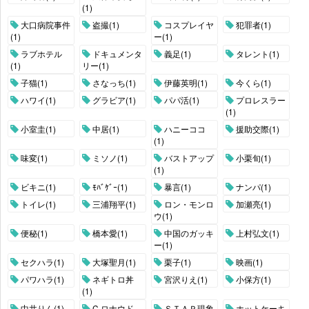
(1)
大口病院事件
盗撮(1)
コスプレイヤ
犯罪者(1)
(1)
ー(1)
ラブホテル
ドキュメンタ
義足(1)
タレント(1)
(1)
リー(1)
子猫(1)
さなっち(1)
伊藤英明(1)
今くら(1)
ハワイ(1)
グラビア(1)
パパ活(1)
プロレスラー
(1)
小室圭(1)
中居(1)
ハニーココ
援助交際(1)
(1)
味変(1)
ミソノ(1)
バストアップ
小栗旬(1)
(1)
ビキニ(1)
ﾓﾊﾞｹﾞｰ(1)
暴言(1)
ナンパ(1)
トイレ(1)
三浦翔平(1)
ロン・モンロ
加瀬亮(1)
ウ(1)
便秘(1)
橋本愛(1)
中国のガッキ
上村弘文(1)
ー(1)
セクハラ(1)
大塚聖月(1)
栗子(1)
映画(1)
パワハラ(1)
ネギトロ丼
宮沢りえ(1)
小保方(1)
(1)
中井りん(1)
C.ロナウド
ＳＴＡＰ現象
ホットケーキ