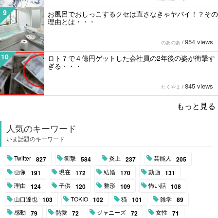
9
お風呂でおしっこするクセは直さなきゃヤバイ！？その
理由とは・・・
954 views
のあのあ
/
10
ロト７で４億円ゲットした会社員の2年後の姿が衝撃す
ぎる・・・
845 views
たくやま
/
もっと見る
人気のキーワード
いま話題のキーワード
Twitter
衝撃
炎上
芸能人
827
584
237
205
画像
現在
結婚
動画
191
172
170
131
理由
子供
整形
怖い話
124
120
109
108
山口達也
TOKIO
猫
雑学
103
102
101
89
感動
熱愛
ジャニーズ
女性
79
72
72
71