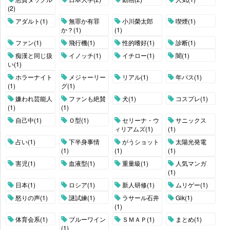
(2)
アダルト(1)
無罪か有罪
小川榮太郎
喫煙(1)
か？(1)
(1)
ファン(1)
飛行機(1)
性的嗜好(1)
診断(1)
痴漢と同じ扱
イノッチ(1)
イチロー(1)
闇(1)
い(1)
ホラーナイト
メジャーリー
リアル(1)
年パス(1)
(1)
グ(1)
嫌われ芸能人
ファンも絶賛
犬(1)
コスプレ(1)
(1)
(1)
自己中(1)
Ｏ型(1)
セリーナ・ウ
サニックス
ィリアムズ(1)
(1)
占い(1)
下半身事情
がうショット
太陽光発電
(1)
(1)
(1)
害児(1)
血液型(1)
重量級(1)
人気マンガ
(1)
日本(1)
ロシア(1)
新人研修(1)
ムリゲー(1)
怒りの声(1)
謎試練(1)
ラサール石井
Gik(1)
(1)
体育会系(1)
ブルーワイン
ＳＭＡＰ(1)
まとめ(1)
(1)