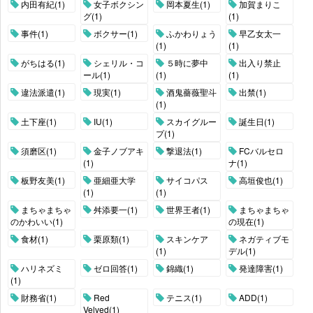
内田有紀(1)
女子ボクシン
岡本夏生(1)
加賀まりこ
グ(1)
(1)
事件(1)
ボクサー(1)
ふかわりょう
早乙女太一
(1)
(1)
がちはる(1)
シェリル・コ
５時に夢中
出入り禁止
ール(1)
(1)
(1)
違法派遣(1)
現実(1)
酒鬼薔薇聖斗
出禁(1)
(1)
土下座(1)
IU(1)
スカイグルー
誕生日(1)
プ(1)
須磨区(1)
金子ノブアキ
撃退法(1)
FCバルセロ
(1)
ナ(1)
板野友美(1)
亜細亜大学
サイコパス
高垣俊也(1)
(1)
(1)
まちゃまちゃ
舛添要一(1)
世界王者(1)
まちゃまちゃ
のかわいい(1)
の現在(1)
食材(1)
栗原類(1)
スキンケア
ネガティブモ
(1)
デル(1)
ハリネズミ
ゼロ回答(1)
錦織(1)
発達障害(1)
(1)
財務省(1)
Red
テニス(1)
ADD(1)
Velved(1)