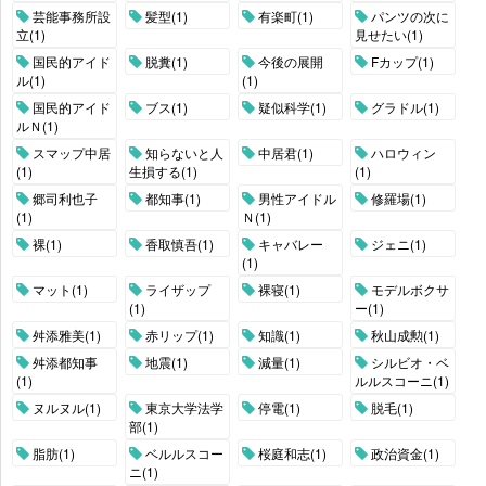
芸能事務所設
髪型(1)
有楽町(1)
パンツの次に
立(1)
見せたい(1)
国民的アイド
脱糞(1)
今後の展開
Fカップ(1)
ル(1)
(1)
国民的アイド
ブス(1)
疑似科学(1)
グラドル(1)
ルＮ(1)
スマップ中居
知らないと人
中居君(1)
ハロウィン
(1)
生損する(1)
(1)
郷司利也子
都知事(1)
男性アイドル
修羅場(1)
(1)
Ｎ(1)
裸(1)
香取慎吾(1)
キャバレー
ジェニ(1)
(1)
マット(1)
ライザップ
裸寝(1)
モデルボクサ
(1)
ー(1)
舛添雅美(1)
赤リップ(1)
知識(1)
秋山成勲(1)
舛添都知事
地震(1)
減量(1)
シルビオ・ベ
(1)
ルルスコーニ(1)
ヌルヌル(1)
東京大学法学
停電(1)
脱毛(1)
部(1)
脂肪(1)
ベルルスコー
桜庭和志(1)
政治資金(1)
ニ(1)