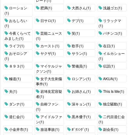
レード(1)
ローション
肥満(1)
大西さん(1)
浅越ゴエ(1)
(1)
おもしろい
日サロ(1)
デブ(1)
リラックマ
(1)
(1)
今夜くらべて
芸能ニュース
笑(1)
パチンコ(1)
みました(1)
(1)
ライフ(1)
カースト(1)
歌手(1)
在日(1)
おそロシア
ヤクザ(1)
サラン(1)
イルカショー
(1)
(1)
８９３(1)
マイケルジャ
警備員(1)
伝説(1)
クソン(1)
極道(1)
女子大生刺傷
ロシアン(1)
AKUA(1)
事件(1)
夫(1)
岩埼友宏容疑
お姉さん(1)
This Is Me(1)
者(1)
ダンナ(1)
自称ファン
深キョン(1)
独立騒動(1)
(1)
道仁会(1)
アイドルファ
黒木優子(1)
二代目道仁会
ン(1)
(1)
小金井市(1)
放送事故(1)
ﾎﾞｸｼﾝｸﾞ(1)
副会長(1)