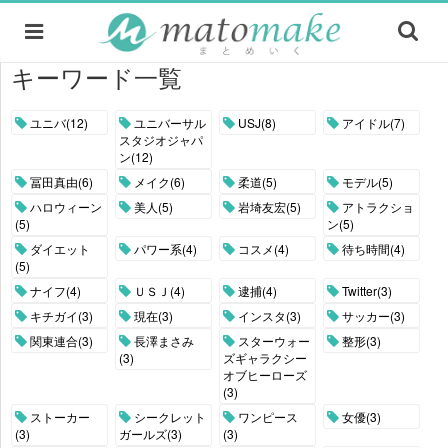
キーワード一覧
ユニバ(12)
ユニバーサル
USJ(8)
アイドル(7)
スタジオジャパ
ン(12)
冨田真由(6)
メイク(6)
柔道(5)
モデル(5)
ハロウィーン
美人(5)
岩埼友宏(5)
アトラクショ
(5)
ン(5)
ダイエット
パワー系(4)
コスメ(4)
待ち時間(4)
(5)
ナイフ(4)
ＵＳＪ(4)
逮捕(4)
Twitter(3)
キチガイ(3)
現在(3)
インスタ(3)
サッカー(3)
関東連合(3)
長澤まさみ
スターウォー
整形(3)
(3)
ズギャラクシー
オブヒーローズ
(3)
ストーカー
シークレット
ワンピース
女優(3)
(3)
ガールズ(3)
(3)