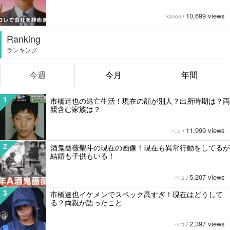
10,699 views
kanon
/
Ranking
ランキング
今週
今月
年間
1
市橋達也の逃亡生活！現在の顔が別人？出所時期は？両
親含む家族は？
11,999 views
ペコ
/
2
酒鬼薔薇聖斗の現在の画像！現在も異常行動をしてるが
結婚も子供もいる！
5,207 views
ペコ
/
3
市橋達也イケメンでスペック高すぎ！現在はどうして
る？両親が語ったこと
2,397 views
ペコ
/