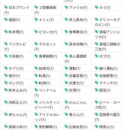
日大ブランド
２型糖尿病
アメリカ(1)
タイ(1)
(1)
(1)
相談(1)
Ａ１ｃ(1)
井上真央(1)
グリコヘモグ
ロビン(1)
松本潤(1)
ビヨンセ(1)
食事療法(1)
道端アンジェ
リカ(1)
フジテレビ
５０セント
炭水化物(1)
道端三姉妹の
(1)
(1)
三女(1)
大失敗(1)
食事制限(1)
美人看護師
ボブ(1)
(1)
サプリ(1)
始球式(1)
運動(1)
煽り運転(1)
旅行(1)
転落(1)
近藤栞菜(1)
拉致殺害(1)
ロング(1)
転倒(1)
弁護士(1)
マドンナ(1)
鈴木えみ(1)
コンドーム
生理(1)
国宝(1)
(1)
内田正人(1)
ジャスティン
かんにゃん
ピート・ロー
ビーバー(1)
(1)
ズ氏(1)
赤ちゃん(1)
アイドルカレ
奥さん(1)
芸能界の盟主
ッジ(1)
(1)
産婦人科(1)
契約解除(1)
記者会見(1)
韓国人(1)