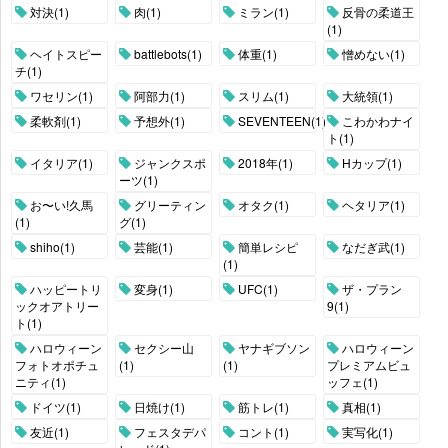
対決(1)
肉(1)
ミラン(1)
反骨の柔道王
(1)
ヘイトスピー
battlebots(1)
体重(1)
憎めない(1)
チ(1)
ワセリン(1)
阿部力(1)
スリム(1)
大統領(1)
柔軟剤(1)
予想外(1)
SEVENTEEN(1)
こわかわナイ
ト(1)
イタリア(1)
ジャンクスポ
2018年(1)
Hカップ(1)
ーツ(1)
お〜い!久馬
グリーティン
オタク(1)
ヘタリア(1)
(1)
グ(1)
shiho(1)
芸能(1)
簡単レシピ
なだぎ武(1)
(1)
ハッピートリ
変身(1)
UFC(1)
ザ・プラン
ックオアトリー
9(1)
ト(1)
ハロウィーン
セクシー山
ヤナギブソン
ハロウィーン
フォトオポチュ
(1)
(1)
プレミアムビュ
ニティ(1)
ッフェ(1)
ドイツ(1)
日焼け(1)
筋トレ(1)
真相(1)
友近(1)
フェスタデパ
コント(1)
実写化(1)