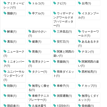
アミティービ
トルコ(1)
クビ(1)
台湾(1)
レッジ(1)
難癖(1)
卒アル(1)
ウィザーディ
イスタンブー
ングワールドオ
ル(1)
ブハリーポッタ
ー(1)
解雇(1)
器が小さい
三井昌志(1)
ウォーターワ
(1)
ールド(1)
裏垢(1)
健康(1)
安打王(1)
あるあるネタ
(1)
ニューヨーク
胃痛(1)
関東と関西の
ナヨン(1)
(1)
違い(1)
ミニオンパー
長澤タクシー
胃腸病(1)
関東関西の違
ク(1)
(1)
い(1)
ユニバーサル
タクシー(1)
簡単ダイエッ
西村祐亮(1)
ワンダーランド
ト(1)
(1)
削除(1)
無理なく痩せ
車椅子(1)
Ｆカップ(1)
る(1)
簡単(1)
車椅子テニス
洞窟遭難(1)
無理なくダイ
プレーヤー(1)
エット(1)
障碍者(1)
久保木愛弓
1日5分(1)
骨肉腫(1)