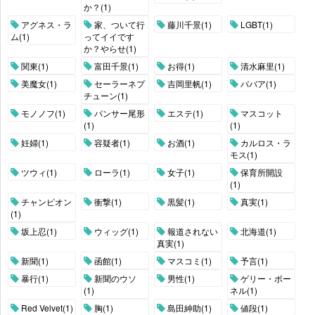
か？(1)
アグネス・ラ
家、ついて行
藤川千景(1)
LGBT(1)
ム(1)
ってイイです
か？やらせ(1)
関東(1)
富田千景(1)
お得(1)
清水麻里(1)
美魔女(1)
セーラーネプ
吉岡里帆(1)
ババア(1)
チューン(1)
モノノフ(1)
パンサー尾形
エステ(1)
マスコット
(1)
(1)
妊婦(1)
容疑者(1)
お酒(1)
カルロス・ラ
モス(1)
ツウィ(1)
ローラ(1)
女子(1)
保育所開設
(1)
チャンピオン
衝撃(1)
黒髪(1)
真実(1)
(1)
坂上忍(1)
ウィッグ(1)
報道されない
北海道(1)
真実(1)
新聞(1)
函館(1)
マスコミ(1)
予言(1)
暴行(1)
新聞のウソ
男性(1)
ゲリー・ボー
(1)
ネル(1)
Red Velvet(1)
胸(1)
島田紳助(1)
値段(1)