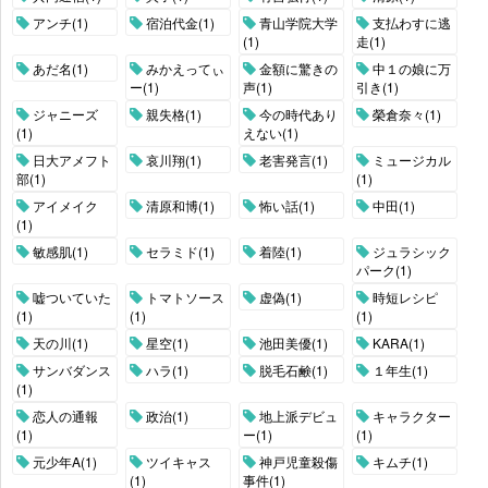
アンチ(1)
宿泊代金(1)
青山学院大学
支払わすに逃
(1)
走(1)
あだ名(1)
みかえってぃ
金額に驚きの
中１の娘に万
ー(1)
声(1)
引き(1)
ジャニーズ
親失格(1)
今の時代あり
榮倉奈々(1)
(1)
えない(1)
日大アメフト
哀川翔(1)
老害発言(1)
ミュージカル
部(1)
(1)
アイメイク
清原和博(1)
怖い話(1)
中田(1)
(1)
敏感肌(1)
セラミド(1)
着陸(1)
ジュラシック
パーク(1)
嘘ついていた
トマトソース
虚偽(1)
時短レシピ
(1)
(1)
(1)
天の川(1)
星空(1)
池田美優(1)
KARA(1)
サンバダンス
ハラ(1)
脱毛石鹸(1)
１年生(1)
(1)
恋人の通報
政治(1)
地上派デビュ
キャラクター
(1)
ー(1)
(1)
元少年A(1)
ツイキャス
神戸児童殺傷
キムチ(1)
(1)
事件(1)