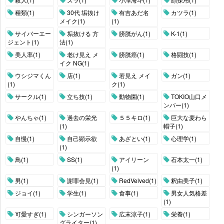
種類(1)
30代 垢抜け
有吉あだ名
カツラ(1)
メイク(1)
(1)
サイバーエー
垢抜ける 方
膀胱がん(1)
K-1(1)
ジェント(1)
法(1)
美人率(1)
老け見え メ
膀胱癌(1)
格闘技(1)
イク NG(1)
ウシジマくん
店(1)
若見え メイ
ガン(1)
(1)
ク(1)
サークル(1)
立ち技(1)
動物園(1)
TOKIO山口メ
ンバー(1)
やんちゃ(1)
過去の栄光
５５キロ(1)
巨大な麦わら
(1)
帽子(1)
自慢(1)
自己顕示欲
あざとい(1)
心理学(1)
(1)
鳥(1)
SS(1)
アイリーン
石本太一(1)
(1)
男(1)
謝罪会見(1)
RedVelved(1)
釈由美子(1)
ジョイ(1)
学生(1)
食事(1)
男女人気格差
(1)
可愛すぎ(1)
シンガーソン
広末涼子(1)
栄養(1)
グライター(1)