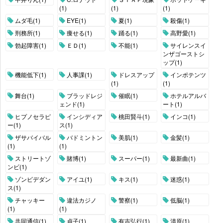
(1)
(1)
(1)
ムダ毛(1)
EYE(1)
夏(1)
殺傷(1)
刑務所(1)
痩せる(1)
踊る(1)
高野愛(1)
勃起障害(1)
ＥＤ(1)
不能(1)
サイレンスイ
ンザゴーストシ
ップ(1)
機能低下(1)
人事課(1)
ドレスアップ
インポテンツ
(1)
(1)
舞台(1)
ブラッドレジ
催眠(1)
ホテルアルバ
ェンド(1)
ート(1)
ヒプノセラピ
インシディア
桃田賢斗(1)
インコ(1)
ー(1)
ス(1)
ザサバイバル
バドミントン
美肌(1)
金髪(1)
(1)
(1)
ストリートゾ
賭博(1)
スーパー(1)
最新曲(1)
ンビ(1)
ゾンビデダン
アイユ(1)
キス(1)
迷惑(1)
ス(1)
チャッキー
違法カジノ
警察(1)
低脳(1)
(1)
(1)
共同通信(1)
貞子(1)
有吉弘行(1)
清原(1)