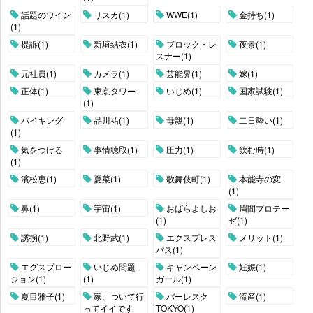
話題のワイン
リスカ(1)
WWE(1)
金持ち(1)
(1)
提訴(1)
新垣結衣(1)
ブロック・レ
夜景(1)
スナー(1)
元社員(1)
カメラ(1)
芸能界(1)
嫁(1)
正体(1)
東京タワー
いじめ(1)
国家試験(1)
(1)
バイキング
品川祐(1)
母親(1)
二日酔い(1)
(1)
気をつける
事情聴取(1)
圧力(1)
飲む時(1)
(1)
濱松恵(1)
夏菜(1)
歌舞伎町(1)
本能寺の変
(1)
鼻(1)
宇宙(1)
おばらよしお
眉間プロテー
(1)
ゼ(1)
誘拐(1)
北野武(1)
エクスプレス
メリット(1)
パス(1)
エグスプロー
いじめ問題
キャンペーン
妊娠(1)
ジョン(1)
(1)
ガール(1)
夏目雅子(1)
家、ついて行
バーレスク
流産(1)
ってイイです
TOKYO(1)