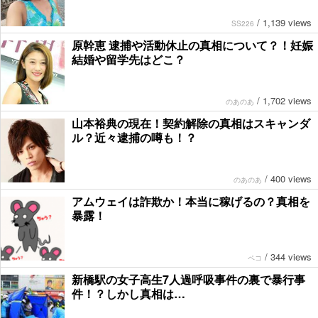
/
1,139 views
SS226
原幹恵 逮捕や活動休止の真相について？！妊娠
結婚や留学先はどこ？
/
1,702 views
のあのあ
山本裕典の現在！契約解除の真相はスキャンダ
ル？近々逮捕の噂も！？
/
400 views
のあのあ
アムウェイは詐欺か！本当に稼げるの？真相を
暴露！
/
344 views
ペコ
新橋駅の女子高生7人過呼吸事件の裏で暴行事
件！？しかし真相は…