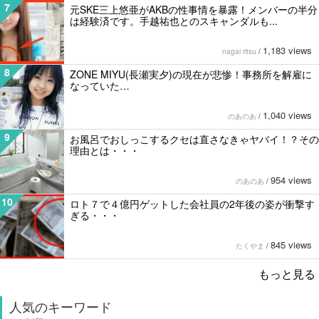
7
元SKE三上悠亜がAKBの性事情を暴露！メンバーの半分
は経験済です。手越祐也とのスキャンダルも...
1,183 views
nagai ritsu
/
8
ZONE MIYU(長瀬実夕)の現在が悲惨！事務所を解雇に
なっていた…
1,040 views
のあのあ
/
9
お風呂でおしっこするクセは直さなきゃヤバイ！？その
理由とは・・・
954 views
のあのあ
/
10
ロト７で４億円ゲットした会社員の2年後の姿が衝撃す
ぎる・・・
845 views
たくやま
/
もっと見る
人気のキーワード