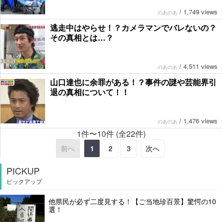
/
1,749 views
のあのあ
逃走中はやらせ！？カメラマンでバレないの？
その真相とは…？
/
4,511 views
のあのあ
山口達也に余罪がある！？事件の謎や芸能界引
退の真相について！！
/
1,476 views
のあのあ
1件〜10件 (全22件)
前へ
1
2
3
次へ
PICKUP
ピックアップ
他県民が必ず二度見する！【ご当地珍百景】驚愕の10
選！