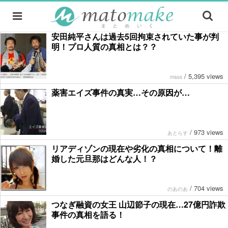
安田純平さんは過去5回拘束されていた事が判
明！プロ人質の真相とは？？
/
5,395 views
mass
薬害エイズ事件の真実…その原因が…
/
973 views
あとらす
リアディゾンの現在や劣化の真相について！離
婚した元旦那はどんな人！？
/
704 views
のあのあ
つなぎ融資の女王 山辺節子の現在…27億円詐欺
事件の真相を語る！