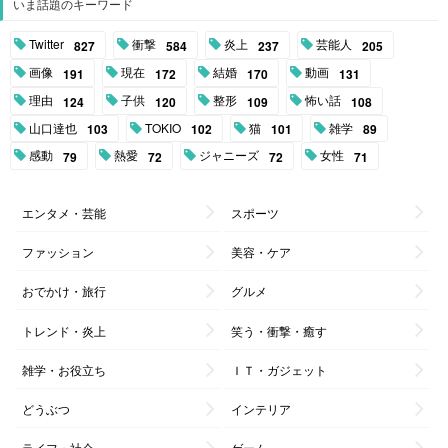
いま話題のキーワード
Twitter
衝撃
炎上
芸能人
827
584
237
205
画像
現在
結婚
動画
191
172
170
131
理由
子供
整形
怖い話
124
120
109
108
山口達也
TOKIO
猫
雑学
103
102
101
89
感動
熱愛
ジャニーズ
女性
79
72
72
71
エンタメ・芸能
スポーツ
ファッション
美容・ケア
おでかけ・旅行
グルメ
トレンド・炎上
笑う・衝撃・癒す
雑学・お役立ち
ＩＴ・ガジェット
どうぶつ
インテリア
ライフ・社会
ゲーム