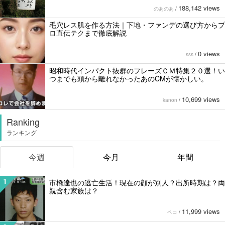
188,142 views
のあのあ
/
毛穴レス肌を作る方法｜下地・ファンデの選び方からプ
ロ直伝テクまで徹底解説
0 views
sss
/
昭和時代インパクト抜群のフレーズＣＭ特集２０選！い
つまでも頭から離れなかったあのCMが懐かしい。
10,699 views
kanon
/
Ranking
ランキング
今週
今月
年間
1
市橋達也の逃亡生活！現在の顔が別人？出所時期は？両
親含む家族は？
11,999 views
ペコ
/