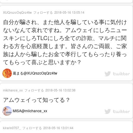
XUQrszcOqQrz4tw
フォローする
2018-05-16 13:05:14
自分が騙され、また他人を騙している事に気付け
ないなんて哀れですね。アムウェイにしろニュー
スキンにしろTLCにしろ全ての詐欺、マルチに関
わる方を心底軽蔑します。皆さんのご両親、ご家
族は人から騙したお金で孝行してもらったり養っ
てもらって喜ぶと思いますか？
葛まる@XUQrszcOqQrz4tw
miichance_xx
フォローする
2018-05-16 13:02:38
アムウェイって知ってる？
MISA@miichance_xx
kirarin0707_
フォローする
2018-05-16 13:01:44