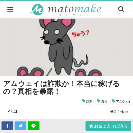
アムウェイは詐欺か！本当に稼げる
の？真相を暴露！
詐欺
真相
アムウェイ
ペコ
344 views
お気に入りに追加