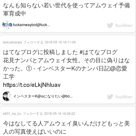
なんも知らない若い世代を使ってアムウェイ予備
軍育成中
fuckamwaybot@fuck...
bokuainanpa
フォローする
2018-05-16 16:11:09
はてなブログに投稿しました #はてなブログ
花見ナンパとアムウェイ女性。その目に偽りはな
かった。① - インベスターKのナンパ日記@恋愛
工学
https://t.co/eLkjNhluav
インベスターK@αになりたい@bo...
e601_ka_ku
フォローする
2018-05-16 16:06:22
今はなしてる人アムウェイ臭いんだけどもっと美
人の写真使えばいいのに