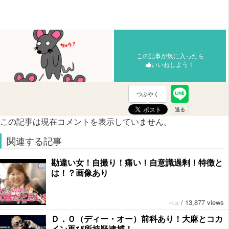
この記事が気に入ったら
いいねしよう！
つぶやく
この記事は現在コメントを表示していません。
関連する記事
勘違い女！自撮り！痛い！自意識過剰！特徴と
は！？画像あり
/
13,877 views
ペコ
Ｄ．Ｏ（ディー・オー）前科あり！大麻とコカ
イン再び所持疑逮捕！