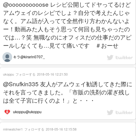
@oooooooooose レシピ公開してドヤってるけど
アムウェイのレシピでしょ？自分で考えたんじゃ
なく。アム語が入ってて全然作り方わかんないよ
ー！動画みた人もそう思って何回も見ちゃったの
では…？笑 無職なのにオフィスだの仕事だのアピ
ールしなくても…見てて痛いです ＃おーせ
キラ@kirarin0707_
ukoppu
フォローする
2018-05-16 12:21:50
@Snufkin335 友人がアムウェイ勧誘してきた際に
それを言ってきました。「市販の洗剤の濯ぎ残し
は全て子宮に行くのよ！」と・・・
ukoppu@ukoppu
mlmwatcher1
フォローする
2018-05-16 12:15:58