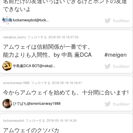
名前だけの友達いっぱいできるけどホントの友達
できないよ
fuckamwaybot@fuck...
nakajima_kaoru
フォローする
2018-05-16 16:37:33
アムウェイは信頼関係が一番です。
能力よりも人間性。by 中島 薫DCA #meigen
中島薫DCA BOT@nakaji...
americanway1988
フォローする
2018-05-16 16:18:41
今からアムウェイを始めても、十分間に合います!
ひでぱち@americanway1988
fuckamwaybot
フォローする
2018-05-16 16:14:24
アムウェイのクソバカ