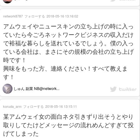
network8787
フォローする
2018-05-16 13:16:02
アムウェイやニュースキンの立ち上げの時に入っ
ていたら今ごろネットワークビジネスの収入だけ
で裕福な暮らしを送れているでしょう。僕の入っ
ている会社は、まさにその規模の会社の立ち上げ
時です！
興味をもった方、連絡ください！すべて教えま
す！
しゅん 副業 NB@network...
koruda_arm
フォローする
2018-05-16 13:15:11
某アムウェイ女の面白ネタ引きずり出そうとやり
取りしてたけどメッセージの流れめんどすぎて投
げてしまった