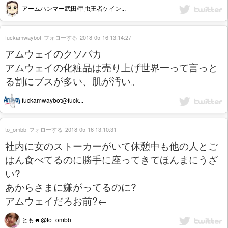
アームハンマー武田/甲虫王者ケイン...
fuckamwaybot
フォローする
2018-05-16 13:14:27
アムウェイのクソバカ
アムウェイの化粧品は売り上げ世界一って言っと
る割にブスが多い、肌が汚い。
fuckamwaybot@fuck...
to_ombb
フォローする
2018-05-16 13:10:31
社内に女のストーカーがいて休憩中も他の人とご
はん食べてるのに勝手に座ってきてほんまにうざ
い?
あからさまに嫌がってるのに?
アムウェイだろお前?←
とも☻@to_ombb