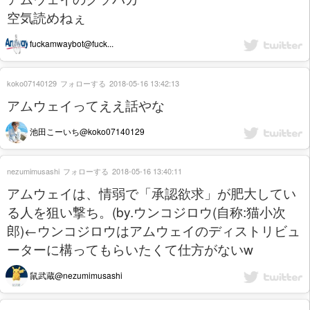
空気読めねぇ
fuckamwaybot@fuck...
koko07140129
フォローする
2018-05-16 13:42:13
アムウェイってええ話やな
池田こーいち@koko07140129
nezumimusashi
フォローする
2018-05-16 13:40:11
アムウェイは、情弱で「承認欲求」が肥大してい
る人を狙い撃ち。(by.ウンコジロウ(自称:猫小次
郎)←ウンコジロウはアムウェイのディストリビュ
ーターに構ってもらいたくて仕方がないw
鼠武蔵@nezumimusashi