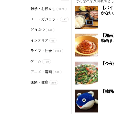
そんな私を反面教師と
【バイ
雑学・お役立ち
1679
かない
ＩＴ・ガジェット
137
どうぶつ
249
【湘南
インテリア
動画ま
46
ライフ・社会
2104
ゲーム
178
【今夜
アニメ・漫画
358
医療・健康
264
【韓国