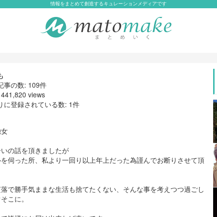
情報をまとめて創造するキュレーションメディアです
も
事の数: 109件
41,820 views
りに登録されている数: 1件
独女
合いの話を頂きましたが
ルを伺った所、私より一回り以上年上だった為謹んでお断りさせて頂
堕落で勝手気ままな生活も捨てたくない、そんな事を考えつつ過ごし
ぐそこに。