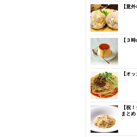
【意外
【３時
【オッ
【祝！
まとめ