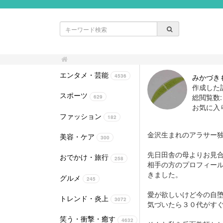
エンタメ・芸能
みかづき
4536
作成した記
スポーツ
総閲覧数: 4
629
お気に入
ファッション
182
金沢生まれのアラサー
美容・ケア
300
先日田舎の母よりお見
おでかけ・旅行
258
相手の方のプロフィー
きました。
グルメ
245
愛が欲しいけど今の自
トレンド・炎上
3072
気づいたら３０代がす
笑う・衝撃・癒す
4632