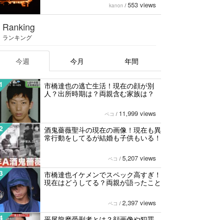
553 views
kanon
/
Ranking
ランキング
今週
今月
年間
1
市橋達也の逃亡生活！現在の顔が別
人？出所時期は？両親含む家族は？
11,999 views
ペコ
/
2
酒鬼薔薇聖斗の現在の画像！現在も異
常行動をしてるが結婚も子供もいる！
5,207 views
ペコ
/
3
市橋達也イケメンでスペック高すぎ！
現在はどうしてる？両親が語ったこと
2,397 views
ペコ
/
4
平尾龍磨受刑者とは？顔画像や犯罪