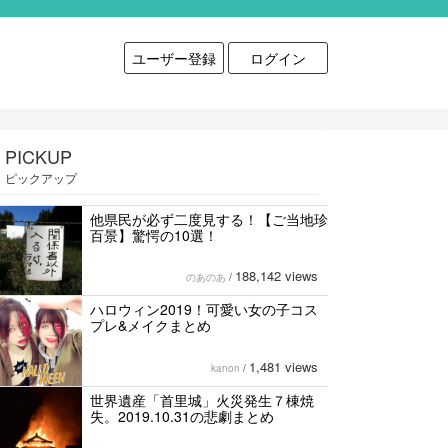
ユーザー登録
ログイン
PICKUP
ピックアップ
他県民が必ず二度見する！【ご当地珍
百景】驚愕の10選！
188,142 views
のあのあ
/
ハロウィン2019！可愛い女の子コス
プレ&メイクまとめ
1,481 views
kanon
/
世界遺産「首里城」火災発生７棟焼
失。2019.10.31の悲劇まとめ