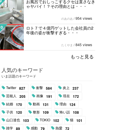
9
お風呂でおしっこするクセは直さなき
ゃヤバイ！？その理由とは・・・
954 views
のあのあ
/
10
ロト７で４億円ゲットした会社員の2
年後の姿が衝撃すぎる・・・
845 views
たくやま
/
もっと見る
人気のキーワード
いま話題のキーワード
Twitter
衝撃
炎上
827
584
237
芸能人
画像
現在
205
191
172
結婚
動画
理由
170
131
124
子供
整形
怖い話
120
109
108
山口達也
TOKIO
猫
103
102
101
雑学
感動
熱愛
89
79
72