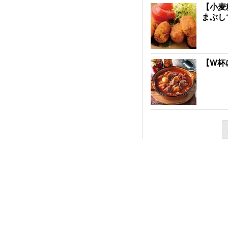
【小麦
まぶし
【W杯