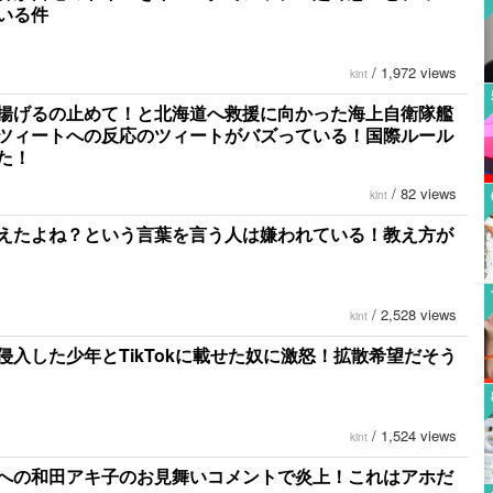
いる件
/
1,972 views
kint
揚げるの止めて！と北海道へ救援に向かった海上自衛隊艦
ツィートへの反応のツィートがバズっている！国際ルール
た！
/
82 views
kint
えたよね？という言葉を言う人は嫌われている！教え方が
/
2,528 views
kint
侵入した少年とTikTokに載せた奴に激怒！拡散希望だそう
/
1,524 views
kint
への和田アキ子のお見舞いコメントで炎上！これはアホだ