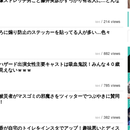
像ストレッチ男こと藤井実彦がすっかり有名人に…どんな
/
214 views
kint
ろに煽り防止のステッカーを貼ってる人が多い…色々
/
882 views
kint
ハザード出演女性主要キャストは吸血鬼説！みんな４０歳
見えないｗｗｗ
/
785 views
kint
被災者がマスゴミの邪魔さをツィッターでつぶやきに賛同
！
/
382 views
kint
香が自宅のトイレをインスタでアップ！趣味悪いとディス