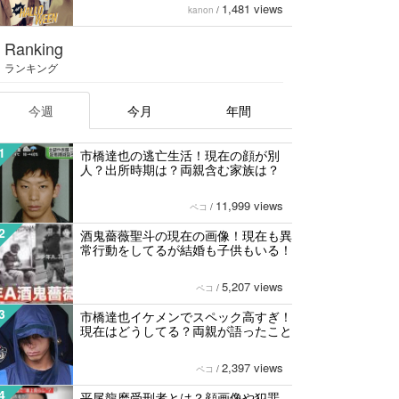
1,481 views
kanon
/
Ranking
ランキング
今週
今月
年間
1
市橋達也の逃亡生活！現在の顔が別
人？出所時期は？両親含む家族は？
11,999 views
ペコ
/
2
酒鬼薔薇聖斗の現在の画像！現在も異
常行動をしてるが結婚も子供もいる！
5,207 views
ペコ
/
3
市橋達也イケメンでスペック高すぎ！
現在はどうしてる？両親が語ったこと
2,397 views
ペコ
/
4
平尾龍磨受刑者とは？顔画像や犯罪