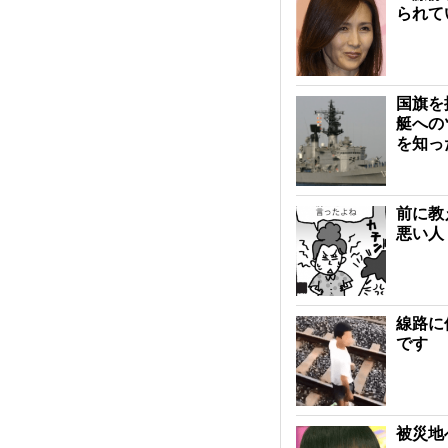
られて
国旗を
艇への
を知っ
前に教
悪い人
線路に
です
被災地