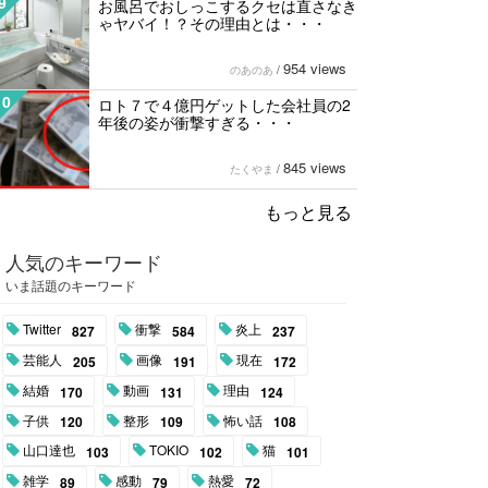
9
お風呂でおしっこするクセは直さなき
ゃヤバイ！？その理由とは・・・
954 views
のあのあ
/
10
ロト７で４億円ゲットした会社員の2
年後の姿が衝撃すぎる・・・
845 views
たくやま
/
もっと見る
人気のキーワード
いま話題のキーワード
Twitter
衝撃
炎上
827
584
237
芸能人
画像
現在
205
191
172
結婚
動画
理由
170
131
124
子供
整形
怖い話
120
109
108
山口達也
TOKIO
猫
103
102
101
雑学
感動
熱愛
89
79
72