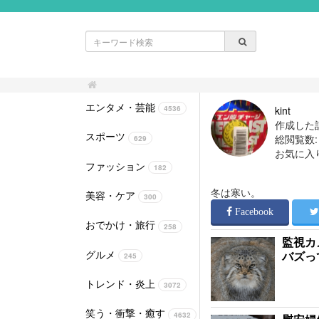
エンタメ・芸能
kint
4536
作成した記
スポーツ
総閲覧数: 1
629
お気に入
ファッション
182
冬は寒い。
美容・ケア
300
Facebook
おでかけ・旅行
258
監視カ
グルメ
バズっ
245
トレンド・炎上
3072
笑う・衝撃・癒す
4632