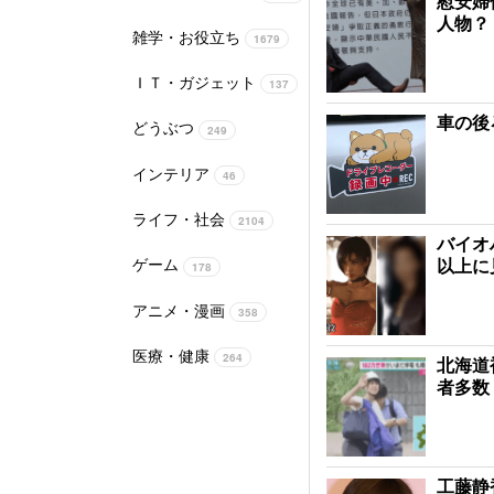
慰安婦
人物？
雑学・お役立ち
1679
ＩＴ・ガジェット
137
車の後
どうぶつ
249
インテリア
46
ライフ・社会
2104
バイオ
以上に
ゲーム
178
アニメ・漫画
358
医療・健康
264
北海道
者多数
工藤静