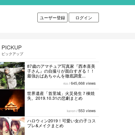
ユーザー登録
ログイン
PICKUP
ピックアップ
87歳のアマチュア写真家『西本喜美
子さん』の自撮りが面白すぎる！！
最強おばあちゃんを徹底調査...
645,668 views
rico
/
世界遺産「首里城」火災発生７棟焼
失。2019.10.31の悲劇まとめ
553 views
kanon
/
ハロウィン2019！可愛い女の子コス
プレ&メイクまとめ