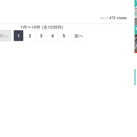
/
472 views
kint
1件〜10件 (全1035件)
前へ
1
2
3
4
5
次へ