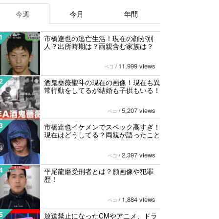
今週
今月
年間
1
市橋達也の逃亡生活！現在の顔が別
人？出所時期は？両親含む家族は？
11,999 views
ペコ
/
2
酒鬼薔薇聖斗の現在の画像！現在も異
常行動をしてるが結婚も子供もいる！
5,207 views
ペコ
/
3
市橋達也イケメンでスペック高すぎ！
現在はどうしてる？両親が語ったこと
2,397 views
ペコ
/
4
平尾龍磨受刑者とは？顔画像や犯罪
歴！
1,884 views
ペコ
/
5
放送禁止になったCMやアニメ、ドラ