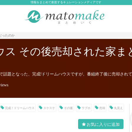
情報をまとめて創造するキュレーションメディアです
だったのか
ウス その後売却された家ま
で話題となった、完成!ドリームハウスですが、番組終了後に売却され
views
完成！ドリームハウス
スケスケ
その後
ラブホ
売却
丸見え
お気に入りに追加