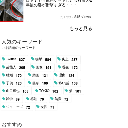
ロト７で４億円ゲットした会社員の2
年後の姿が衝撃すぎる・・・
845 views
たくやま
/
もっと見る
人気のキーワード
いま話題のキーワード
Twitter
衝撃
炎上
827
584
237
芸能人
画像
現在
205
191
172
結婚
動画
理由
170
131
124
子供
整形
怖い話
120
109
108
山口達也
TOKIO
猫
103
102
101
雑学
感動
熱愛
89
79
72
ジャニーズ
女性
72
71
おすすめ