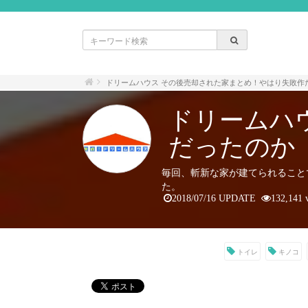
ドリームハウス その後売却された家まとめ！やはり失敗作
ドリームハ
だったのか
毎回、斬新な家が建てられること
た。
2018/07/16 UPDATE
132,141 
トイレ
キノコ