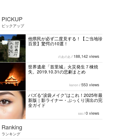
PICKUP
ピックアップ
他県民が必ず二度見する！【ご当地珍
百景】驚愕の10選！
188,142 views
のあのあ
/
世界遺産「首里城」火災発生７棟焼
失。2019.10.31の悲劇まとめ
553 views
kanon
/
バズる“涙袋メイク”はこれ！2025年最
新版｜影ライナー・ぷっくり演出の完
全ガイド
0 views
sss
/
Ranking
ランキング