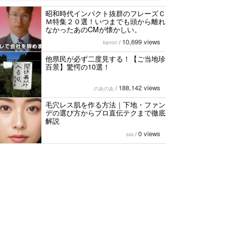
昭和時代インパクト抜群のフレーズＣ
Ｍ特集２０選！いつまでも頭から離れ
なかったあのCMが懐かしい。
10,699 views
kanon
/
他県民が必ず二度見する！【ご当地珍
百景】驚愕の10選！
188,142 views
のあのあ
/
毛穴レス肌を作る方法｜下地・ファン
デの選び方からプロ直伝テクまで徹底
解説
0 views
sss
/