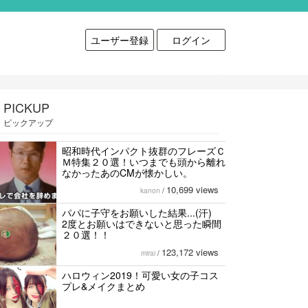
ユーザー登録
ログイン
PICKUP
ピックアップ
昭和時代インパクト抜群のフレーズＣ
Ｍ特集２０選！いつまでも頭から離れ
なかったあのCMが懐かしい。
10,699 views
kanon
/
パパに子守をお願いした結果...(汗)
2度とお願いはできないと思った瞬間
２０選！！
123,172 views
mirai
/
ハロウィン2019！可愛い女の子コス
プレ&メイクまとめ