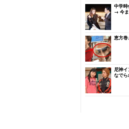
中学時
→ 今
恵方巻
尼神イ
なでら