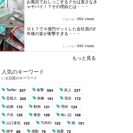
9
お風呂でおしっこするクセは直さなき
ゃヤバイ！？その理由とは・・・
954 views
のあのあ
/
10
ロト７で４億円ゲットした会社員の2
年後の姿が衝撃すぎる・・・
845 views
たくやま
/
もっと見る
人気のキーワード
いま話題のキーワード
Twitter
衝撃
炎上
827
584
237
芸能人
画像
現在
205
191
172
結婚
動画
理由
170
131
124
子供
整形
怖い話
120
109
108
山口達也
TOKIO
猫
103
102
101
雑学
感動
熱愛
89
79
72