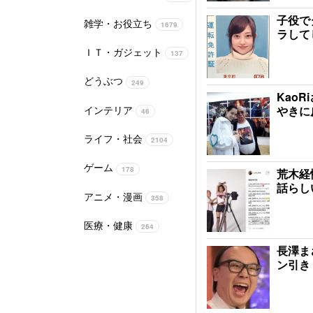
子役で
雑学・お役立ち
1679
ラして
ＩＴ・ガジェット
137
どうぶつ
249
Kao
インテリア
やきに
46
ライフ・社会
2104
ゲーム
178
荒木経
話らし
アニメ・漫画
358
医療・健康
264
長澤ま
ン引き