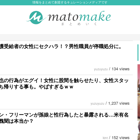
情報をまとめて創造するキュレーションメディアです
護受給者の女性にセクハラ！？男性職員が停職処分に。
/
134 views
yuzuyuzu
也の行為がエグイ！女性に股間を触らせたり、女性スタッ
ち帰りする事も。やばすぎるｗｗ
/
1,237 views
yuzuyuzu
ン・フリーマンが孫娘と性行為したと暴露される…米有名
醜聞は本当か？
/
152 views
kint