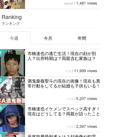
1,481 views
kanon
/
Ranking
ランキング
今週
今月
年間
1
市橋達也の逃亡生活！現在の顔が別
人？出所時期は？両親含む家族は？
11,999 views
ペコ
/
2
酒鬼薔薇聖斗の現在の画像！現在も異
常行動をしてるが結婚も子供もいる！
5,207 views
ペコ
/
3
市橋達也イケメンでスペック高すぎ！
現在はどうしてる？両親が語ったこと
2,397 views
ペコ
/
4
平尾龍磨受刑者とは？顔画像や犯罪