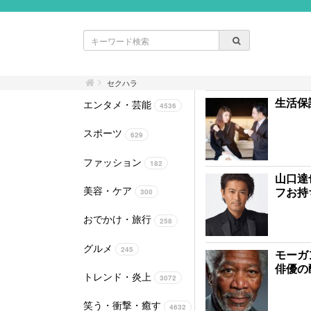
セクハラ
生活保
エンタメ・芸能
4536
スポーツ
629
ファッション
182
山口達
美容・ケア
フお持
300
おでかけ・旅行
258
グルメ
245
モーガ
俳優の
トレンド・炎上
3072
笑う・衝撃・癒す
4632