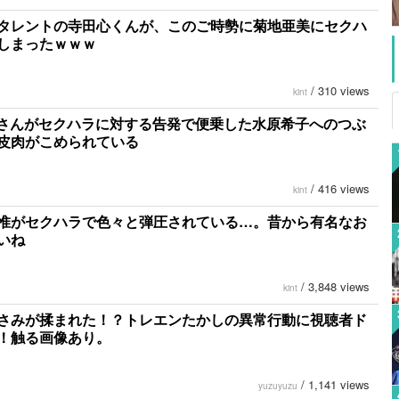
タレントの寺田心くんが、このご時勢に菊地亜美にセクハ
しまったｗｗｗ
/
310 views
kint
Riさんがセクハラに対する告発で便乗した水原希子へのつぶ
皮肉がこめられている
/
416 views
kint
惟がセクハラで色々と弾圧されている…。昔から有名なお
いね
/
3,848 views
kint
さみが揉まれた！？トレエンたかしの異常行動に視聴者ド
！触る画像あり。
/
1,141 views
yuzuyuzu