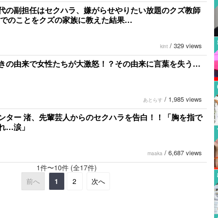
代の副担任はセクハラ、嫌がらせやりたい放題のクズ教師
までのことをクズの家族に教えた結果…
/
329 views
kint
きの由来で女性たちが大激怒！？その由来に言葉を失う…
/
1,985 views
あとらす
ンター 渚、先輩芸人からのセクハラを告白！！「胸を指で
れ…涙」
/
6,687 views
maaka
1件〜10件 (全17件)
前へ
1
2
次へ