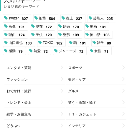
いま話題のキーワード
Twitter
衝撃
炎上
芸能人
827
584
237
205
画像
現在
結婚
動画
191
172
170
131
理由
子供
整形
怖い話
124
120
109
108
山口達也
TOKIO
猫
雑学
103
102
101
89
感動
熱愛
ジャニーズ
女性
79
72
72
71
エンタメ・芸能
スポーツ
ファッション
美容・ケア
おでかけ・旅行
グルメ
トレンド・炎上
笑う・衝撃・癒す
雑学・お役立ち
ＩＴ・ガジェット
どうぶつ
インテリア