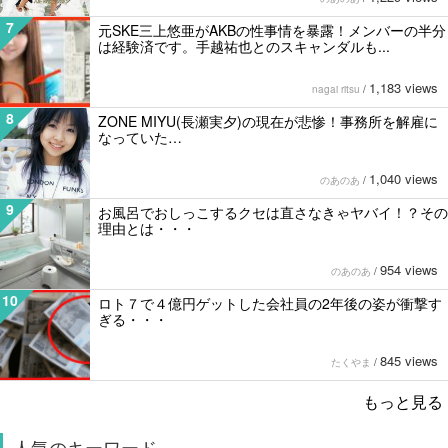
7
元SKE三上悠亜がAKBの性事情を暴露！メンバーの半分
は経験済です。手越祐也とのスキャンダルも...
1,183 views
nagai ritsu
/
8
ZONE MIYU(長瀬実夕)の現在が悲惨！事務所を解雇に
なっていた…
1,040 views
のあのあ
/
9
お風呂でおしっこするクセは直さなきゃヤバイ！？その
理由とは・・・
954 views
のあのあ
/
10
ロト７で４億円ゲットした会社員の2年後の姿が衝撃す
ぎる・・・
845 views
たくやま
/
もっと見る
人気のキーワード