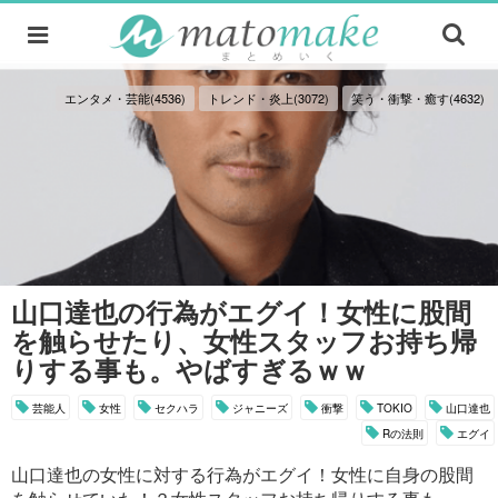
エンタメ・芸能(4536)
トレンド・炎上(3072)
笑う・衝撃・癒す(4632)
山口達也の行為がエグイ！女性に股間
を触らせたり、女性スタッフお持ち帰
りする事も。やばすぎるｗｗ
芸能人
女性
セクハラ
ジャニーズ
衝撃
TOKIO
山口達也
Rの法則
エグイ
山口達也の女性に対する行為がエグイ！女性に自身の股間