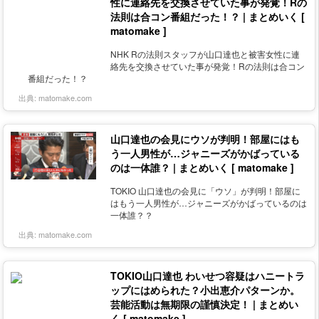
性に連絡先を交換させていた事が発覚！Rの
法則は合コン番組だった！？ | まとめいく [
matomake ]
NHK Rの法則スタッフが山口達也と被害女性に連
絡先を交換させていた事が発覚！Rの法則は合コン
番組だった！？
出典:
matomake.com
山口達也の会見にウソが判明！部屋にはも
う一人男性が…ジャニーズがかばっている
のは一体誰？ | まとめいく [ matomake ]
TOKIO 山口達也の会見に「ウソ」が判明！部屋に
はもう一人男性が…ジャニーズがかばっているのは
一体誰？？
出典:
matomake.com
TOKIO山口達也 わいせつ容疑はハニートラ
ップにはめられた？小出恵介パターンか。
芸能活動は無期限の謹慎決定！ | まとめい
く [ matomake ]