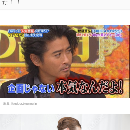
た！！
出典:
livedoor.blogimg.jp