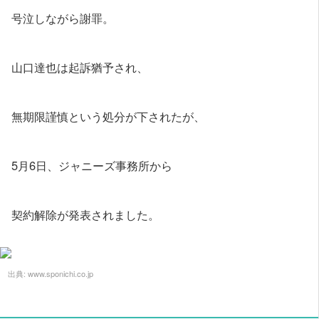
号泣しながら謝罪。
山口達也は起訴猶予され、
無期限謹慎という処分が下されたが、
5月6日、ジャニーズ事務所から
契約解除が発表されました。
出典:
www.sponichi.co.jp