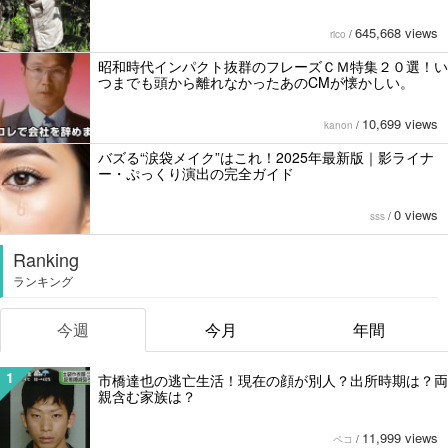
645,668 views
rico
/
昭和時代インパクト抜群のフレーズＣＭ特集２０選！い
つまでも頭から離れなかったあのCMが懐かしい。
10,699 views
kanon
/
バズる“涙袋メイク”はこれ！2025年最新版｜影ライナ
ー・ぷっくり演出の完全ガイド
0 views
sss
/
Ranking
ランキング
今週
今月
年間
1
市橋達也の逃亡生活！現在の顔が別人？出所時期は？両
親含む家族は？
11,999 views
ペコ
/