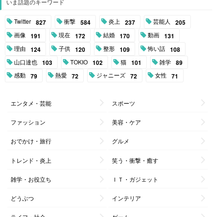
いま話題のキーワード
Twitter
衝撃
炎上
芸能人
827
584
237
205
画像
現在
結婚
動画
191
172
170
131
理由
子供
整形
怖い話
124
120
109
108
山口達也
TOKIO
猫
雑学
103
102
101
89
感動
熱愛
ジャニーズ
女性
79
72
72
71
エンタメ・芸能
スポーツ
ファッション
美容・ケア
おでかけ・旅行
グルメ
トレンド・炎上
笑う・衝撃・癒す
雑学・お役立ち
ＩＴ・ガジェット
どうぶつ
インテリア
ライフ・社会
ゲーム