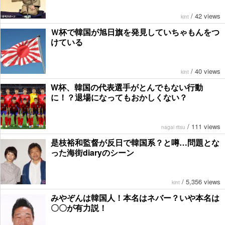
/
42 views
kint
Ｗ杯で韓国が旭日旗を発見していちゃもんをつ
けている
/
40 views
kint
W杯、韓国の代表選手がとんでもない行動
に！？退場になってもおかしくない？
/
111 views
nagai ritsu
是枝裕和監督が反日で韓国系？と噂…問題とな
った海街diaryのシーン
/
5,356 views
kint
みやぞんは韓国人！本名はネバー？いや本名は
〇〇が有力説！