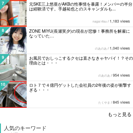
7
元SKE三上悠亜がAKBの性事情を暴露！メンバーの半分
は経験済です。手越祐也とのスキャンダルも...
1,183 views
nagai ritsu
/
8
ZONE MIYU(長瀬実夕)の現在が悲惨！事務所を解雇に
なっていた…
1,040 views
のあのあ
/
9
お風呂でおしっこするクセは直さなきゃヤバイ！？その
理由とは・・・
954 views
のあのあ
/
10
ロト７で４億円ゲットした会社員の2年後の姿が衝撃す
ぎる・・・
845 views
たくやま
/
もっと見る
人気のキーワード