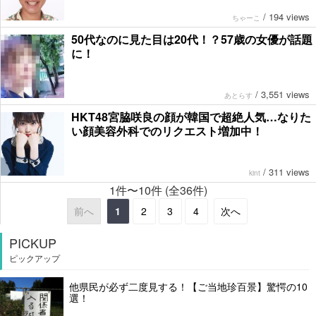
/
194 views
ちゃーこ
50代なのに見た目は20代！？57歳の女優が話題
に！
/
3,551 views
あとらす
HKT48宮脇咲良の顔が韓国で超絶人気…なりた
い顔美容外科でのリクエスト増加中！
/
311 views
kint
1件〜10件 (全36件)
前へ
1
2
3
4
次へ
PICKUP
ピックアップ
他県民が必ず二度見する！【ご当地珍百景】驚愕の10
選！