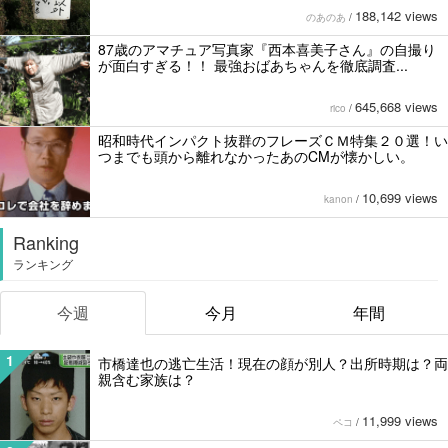
188,142 views
のあのあ
/
87歳のアマチュア写真家『西本喜美子さん』の自撮り
が面白すぎる！！ 最強おばあちゃんを徹底調査...
645,668 views
rico
/
昭和時代インパクト抜群のフレーズＣＭ特集２０選！い
つまでも頭から離れなかったあのCMが懐かしい。
10,699 views
kanon
/
Ranking
ランキング
今週
今月
年間
1
市橋達也の逃亡生活！現在の顔が別人？出所時期は？両
親含む家族は？
11,999 views
ペコ
/