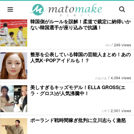
韓国側がルールを誤解！柔道で裁定に納得いか
ない韓国選手が座り込みで抗議！
/
249 views
kint
整形を公表している韓国の芸能人まとめ！あの
人気KｰPOPアイドルも！？
/
4,094 views
のあのあ
美しすぎるキッズモデル！ELLA GROSS(エ
ラ・グロス)が人気沸騰中！
/
2,001 views
LIP
ポーランド戦時間稼ぎ批判に立川志らく激怒