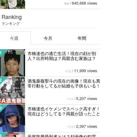
645,668 views
rico
/
Ranking
ランキング
今週
今月
年間
1
市橋達也の逃亡生活！現在の顔が別
人？出所時期は？両親含む家族は？
11,999 views
ペコ
/
2
酒鬼薔薇聖斗の現在の画像！現在も異
常行動をしてるが結婚も子供もいる！
5,207 views
ペコ
/
3
市橋達也イケメンでスペック高すぎ！
現在はどうしてる？両親が語ったこと
2,397 views
ペコ
/
4
平尾龍磨受刑者とは？顔画像や犯罪