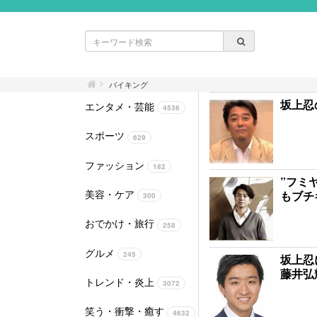
バイキング
坂上忍
エンタメ・芸能
4536
スポーツ
629
ファッション
182
”フミ
美容・ケア
もブチ
300
おでかけ・旅行
258
グルメ
245
坂上忍
藤井弘
トレンド・炎上
3072
笑う・衝撃・癒す
4632