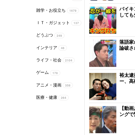
バイキ
雑学・お役立ち
1679
しても
ＩＴ・ガジェット
137
どうぶつ
249
落語家
インテリア
論破さ
46
ライフ・社会
2104
ゲーム
178
裕太逮
ー、高
アニメ・漫画
358
医療・健康
264
【動画
ングで