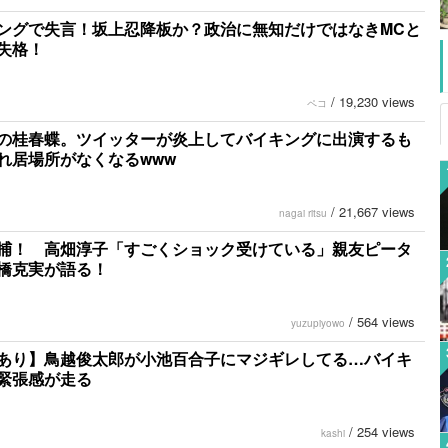
ングで失言！坂上忍降板か？政治に無知だけではなきMCと
失格！
/
19,230 views
ペコ
の桂春蝶。ツイッターが炎上してバイキングに出演するも
れ居場所がなくなるwww
/
21,667 views
nagai ritsu
捕！ 高畑淳子「すごくショック受けている」親友ピータ
橋克実が語る！
/
564 views
yuzupiyowo
あり】鳥越俊太郎が小池百合子にマジギレしてる…バイキ
緊張感が走る
/
254 views
kashi