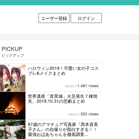
ユーザー登録
ログイン
PICKUP
ピックアップ
ハロウィン2019！可愛い女の子コス
プレ&メイクまとめ
1,481 views
kanon
/
世界遺産「首里城」火災発生７棟焼
失。2019.10.31の悲劇まとめ
553 views
kanon
/
87歳のアマチュア写真家『西本喜美
子さん』の自撮りが面白すぎる！！
最強おばあちゃんを徹底調査...