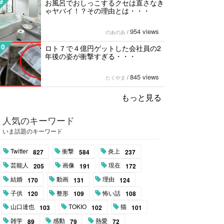
9
お風呂でおしっこするクセは直さなき
ゃヤバイ！？その理由とは・・・
954 views
のあのあ
/
10
ロト７で４億円ゲットした会社員の2
年後の姿が衝撃すぎる・・・
845 views
たくやま
/
もっと見る
人気のキーワード
いま話題のキーワード
Twitter
衝撃
炎上
827
584
237
芸能人
画像
現在
205
191
172
結婚
動画
理由
170
131
124
子供
整形
怖い話
120
109
108
山口達也
TOKIO
猫
103
102
101
雑学
感動
熱愛
89
79
72