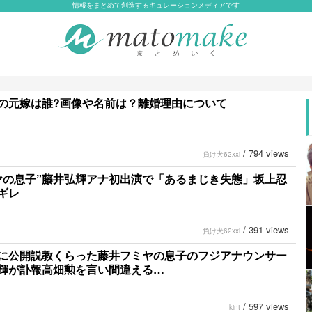
情報をまとめて創造するキュレーションメディアです
の元嫁は誰?画像や名前は？離婚理由について
/
794 views
負け犬62xxi
ヤの息子”藤井弘輝アナ初出演で「あるまじき失態」坂上忍
ギレ
/
391 views
負け犬62xxi
に公開説教くらった藤井フミヤの息子のフジアナウンサー
輝が訃報高畑勲を言い間違える…
/
597 views
kint