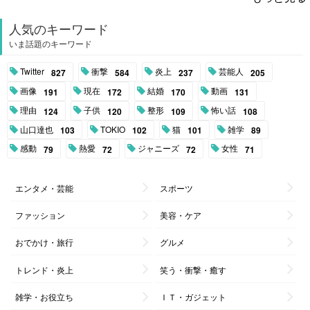
人気のキーワード
いま話題のキーワード
Twitter
衝撃
炎上
芸能人
827
584
237
205
画像
現在
結婚
動画
191
172
170
131
理由
子供
整形
怖い話
124
120
109
108
山口達也
TOKIO
猫
雑学
103
102
101
89
感動
熱愛
ジャニーズ
女性
79
72
72
71
エンタメ・芸能
スポーツ
ファッション
美容・ケア
おでかけ・旅行
グルメ
トレンド・炎上
笑う・衝撃・癒す
雑学・お役立ち
ＩＴ・ガジェット