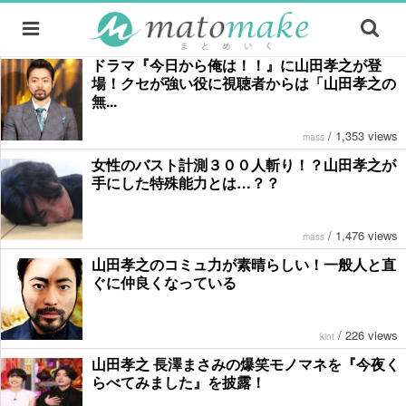
ドラマ『今日から俺は！！』に山田孝之が登
場！クセが強い役に視聴者からは「山田孝之の
無...
/
1,353 views
mass
女性のバスト計測３００人斬り！？山田孝之が
手にした特殊能力とは…？？
/
1,476 views
mass
山田孝之のコミュ力が素晴らしい！一般人と直
ぐに仲良くなっている
/
226 views
kint
山田孝之 長澤まさみの爆笑モノマネを『今夜く
らべてみました』を披露！