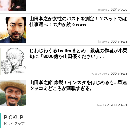
/
527 views
maaka
山田孝之が女性のバストを測定！？ネットでは
仕事選べ！の声が続々www
/
303 views
kinako
じわじわくるTwitterまとめ 銀魂の作者が小栗
旬に「8000億か山田優ください」...
/
585 views
yuzupiyowo
山田孝之節 炸裂！インスタをはじめるも...早速
ツッコミどころが満載すぎる。
/
4,938 views
izumi
PICKUP
ピックアップ