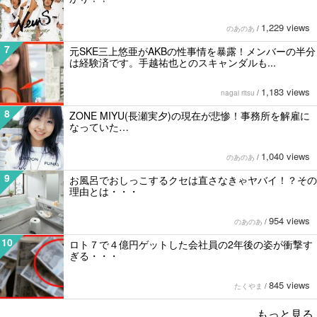
1,229 views
のあのあ
/
7
元SKE三上悠亜がAKBの性事情を暴露！メンバーの半分
は経験済です。手越祐也とのスキャンダルも...
1,183 views
nagai ritsu
/
8
ZONE MIYU(長瀬実夕)の現在が悲惨！事務所を解雇に
なっていた…
1,040 views
のあのあ
/
9
お風呂でおしっこするクセは直さなきゃヤバイ！？その
理由とは・・・
954 views
のあのあ
/
10
ロト７で４億円ゲットした会社員の2年後の姿が衝撃す
ぎる・・・
845 views
たくやま
/
もっと見る