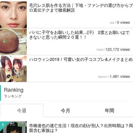
毛穴レス肌を作る方法｜下地・ファンデの選び方からプ
ロ直伝テクまで徹底解説
0 views
sss
/
パパに子守をお願いした結果...(汗) 2度とお願いはで
きないと思った瞬間２０選！！
123,172 views
mirai
/
ハロウィン2019！可愛い女の子コスプレ&メイクまとめ
1,481 views
kanon
/
Ranking
ランキング
今週
今月
年間
1
市橋達也の逃亡生活！現在の顔が別人？出所時期は？両
親含む家族は？