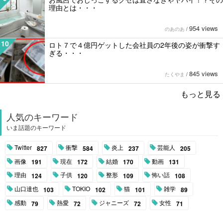
理由とは・・・
954 views
のあのあ
/
10
ロト７で４億円ゲットした会社員の2年後の姿が衝撃す
ぎる・・・
845 views
たくやま
/
もっと見る
人気のキーワード
いま話題のキーワード
Twitter
衝撃
炎上
芸能人
827
584
237
205
画像
現在
結婚
動画
191
172
170
131
理由
子供
整形
怖い話
124
120
109
108
山口達也
TOKIO
猫
雑学
103
102
101
89
感動
熱愛
ジャニーズ
女性
79
72
72
71