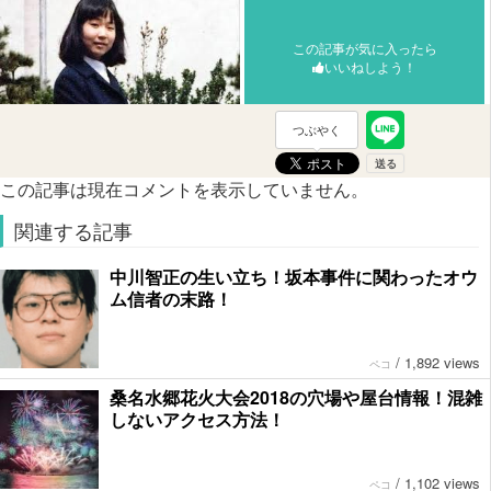
この記事が気に入ったら
いいねしよう！
つぶやく
この記事は現在コメントを表示していません。
関連する記事
中川智正の生い立ち！坂本事件に関わったオウ
ム信者の末路！
/
1,892 views
ペコ
桑名水郷花火大会2018の穴場や屋台情報！混雑
しないアクセス方法！
/
1,102 views
ペコ