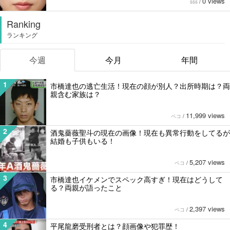
0 views
sss
/
Ranking
ランキング
今週
今月
年間
1
市橋達也の逃亡生活！現在の顔が別人？出所時期は？両
親含む家族は？
11,999 views
ペコ
/
2
酒鬼薔薇聖斗の現在の画像！現在も異常行動をしてるが
結婚も子供もいる！
5,207 views
ペコ
/
3
市橋達也イケメンでスペック高すぎ！現在はどうして
る？両親が語ったこと
2,397 views
ペコ
/
4
平尾龍磨受刑者とは？顔画像や犯罪歴！