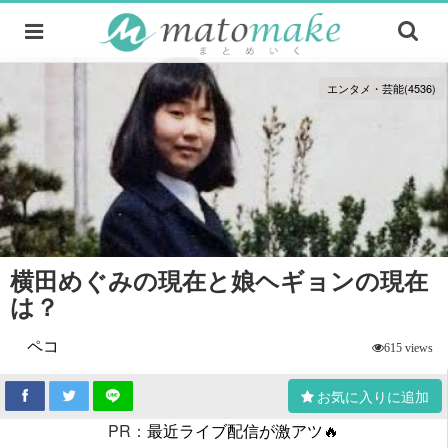
エンタメ・芸能(4536)
横田めぐみの現在と娘ヘギョンの現在
は？
ペコ
615 views
お気に入りに追加
PR：
最近ライブ配信が激アツ🔥