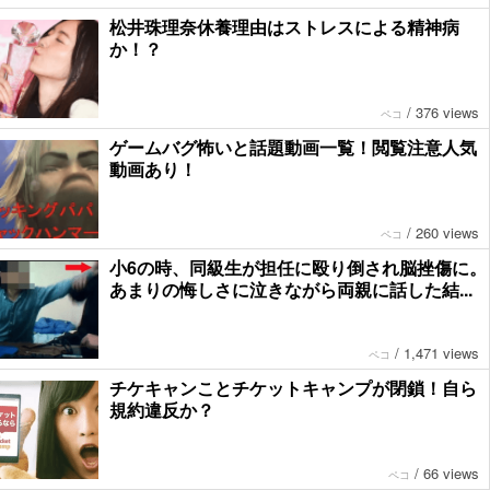
松井珠理奈休養理由はストレスによる精神病
か！？
/
376 views
ペコ
ゲームバグ怖いと話題動画一覧！閲覧注意人気
動画あり！
/
260 views
ペコ
小6の時、同級生が担任に殴り倒され脳挫傷に。
あまりの悔しさに泣きながら両親に話した結...
/
1,471 views
ペコ
チケキャンことチケットキャンプが閉鎖！自ら
規約違反か？
/
66 views
ペコ