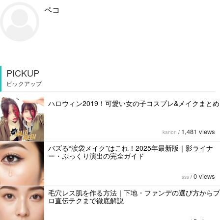
ペコ
PICKUP
ピックアップ
ハロウィン2019！可愛い女の子コスプレ&メイクまとめ
1,481 views
kanon
/
バズる“涙袋メイク”はこれ！2025年最新版｜影ライナ
ー・ぷっくり演出の完全ガイド
0 views
sss
/
毛穴レス肌を作る方法｜下地・ファンデの選び方からプ
ロ直伝テクまで徹底解説