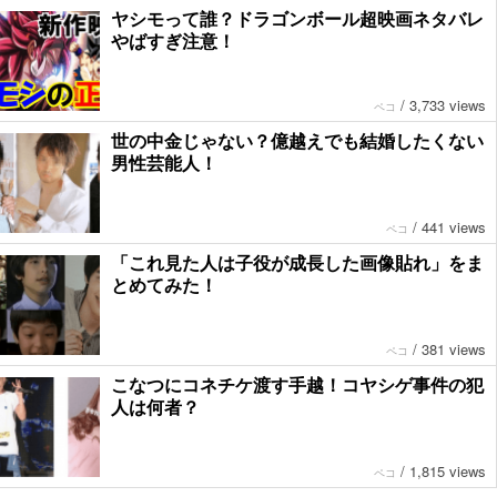
ヤシモって誰？ドラゴンボール超映画ネタバレ
やばすぎ注意！
/
3,733 views
ペコ
世の中金じゃない？億越えでも結婚したくない
男性芸能人！
/
441 views
ペコ
「これ見た人は子役が成長した画像貼れ」をま
とめてみた！
/
381 views
ペコ
こなつにコネチケ渡す手越！コヤシゲ事件の犯
人は何者？
/
1,815 views
ペコ