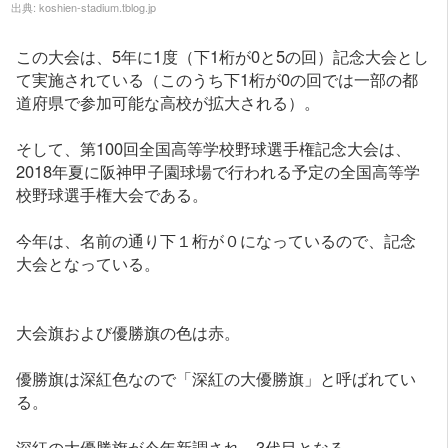
出典:
koshien-stadium.tblog.jp
この大会は、5年に1度（下1桁が0と5の回）記念大会とし
て実施されている（このうち下1桁が0の回では一部の都
道府県で参加可能な高校が拡大される）。
そして、第100回全国高等学校野球選手権記念大会は、
2018年夏に阪神甲子園球場で行われる予定の全国高等学
校野球選手権大会である。
今年は、名前の通り下１桁が０になっているので、記念
大会となっている。
大会旗および優勝旗の色は赤。
優勝旗は深紅色なので「深紅の大優勝旗」と呼ばれてい
る。
深紅の大優勝旗が今年新調され、3代目となる。