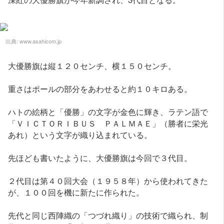
出典:
www.asahicom.jp
大優勝旗は縦１２０センチ、横１５０センチ。
重さはポールの部分をあわせると約１０キロある。
ハトの絵柄と「優勝」の文字が金色に輝き、ラテン語で
「ＶＩＣＴＯＲＩＢＵＳ ＰＡＬＭＡＥ」（勝者に栄光
あれ）という文字が織り込まれている。
先ほども書いたように、大優勝旗は今回で３代目。
２代目は第４０回大会（１９５８年）から使われてきた
が、１００回を機に新たに作られた。
先代と同じ西陣織の「つづれ織り」の技術で織られ、制