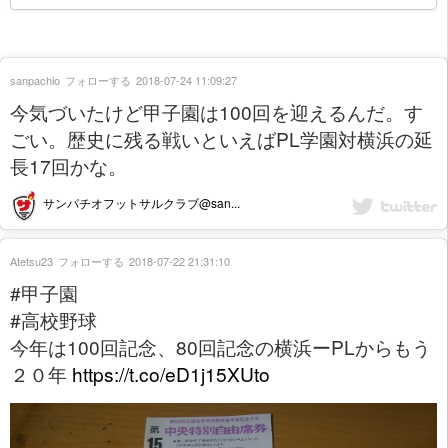
sanpachio
フォローする
2018-07-24 11:09:27
今気づいたけど甲子園は100回を迎えるんだ。す
ごい。歴史に残る戦いといえばPL学園対横浜の延
長17回かな。
サンパチオフットサルクラブ@san...
Atetsu23
フォローする
2018-07-22 21:31:10
#甲子園
#高校野球
今年は100回記念、80回記念の横浜ーPLからもう
２０年
https://t.co/eD1j15XUto