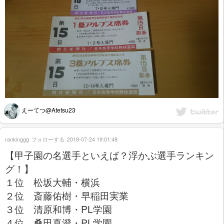
えーてつ@Atetsu23
rankinggg
フォローする
2018-07-24 19:01:48
【甲子園の名選手といえば？浮かぶ選手ランキン
グ！】
１位 松坂大輔・横浜
２位 斎藤佑樹・早稲田実業
３位 清原和博・PL学園
４位 桑田真澄・PL学園