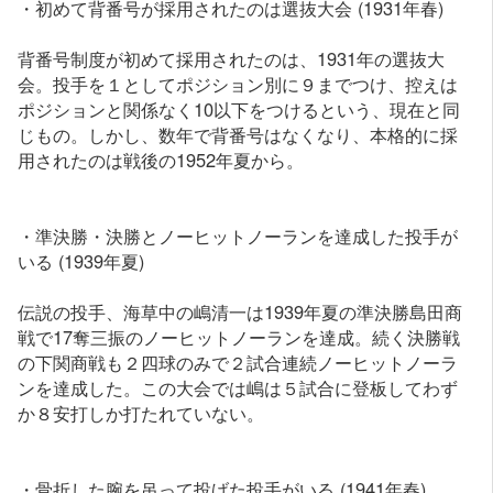
・初めて背番号が採用されたのは選抜大会 (1931年春)
背番号制度が初めて採用されたのは、1931年の選抜大
会。投手を１としてポジション別に９までつけ、控えは
ポジションと関係なく10以下をつけるという、現在と同
じもの。しかし、数年で背番号はなくなり、本格的に採
用されたのは戦後の1952年夏から。
・準決勝・決勝とノーヒットノーランを達成した投手が
いる (1939年夏)
伝説の投手、海草中の嶋清一は1939年夏の準決勝島田商
戦で17奪三振のノーヒットノーランを達成。続く決勝戦
の下関商戦も２四球のみで２試合連続ノーヒットノーラ
ンを達成した。この大会では嶋は５試合に登板してわず
か８安打しか打たれていない。
・骨折した腕を吊って投げた投手がいる (1941年春)