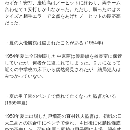
わずか１安打、慶応高はノーヒットに終わり、両チーム
合わせて１安打しか出なかった。ただし、勝ったのはス
クイズと相手エラーで２点をあげたノーヒットの慶応高
だった。
・夏の大優勝旗は盗まれたことがある (1954年)
1954年夏に全国制覇した中京商は優勝旗を校長室に保管
していたが、何者かに盗まれてしまった。２月になって
近くの中学校の床下から偶然発見されたが、結局犯人は
みつかっていない。
・夏の甲子園のベンチで倒れて亡くなった監督がいる
(1959年夏)
1959年夏に出場した戸畑高の直村鉄夫監督は、初戦の日
大二高との試合中にベンチで倒れ、４日後に化膿性髄膜
炎で死去した。翌60年夏も同校は甲子園に出場、開会式