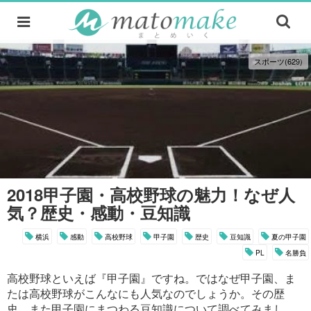
スポーツ(629)
2018甲子園・高校野球の魅力！なぜ人
気？歴史・感動・豆知識
横浜
感動
高校野球
甲子園
歴史
豆知識
夏の甲子園
PL
名勝負
高校野球といえば『甲子園』ですね。ではなぜ甲子園、ま
たは高校野球がこんなにも人気なのでしょうか。その歴
史、また甲子園にまつわる豆知識について調べてみまし