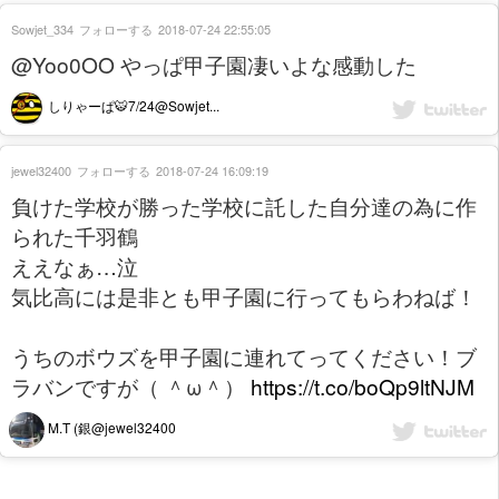
Sowjet_334
フォローする
2018-07-24 22:55:05
@Yoo0OO やっぱ甲子園凄いよな感動した
しりゃーぱ🐯7/24@Sowjet...
jewel32400
フォローする
2018-07-24 16:09:19
負けた学校が勝った学校に託した自分達の為に作
られた千羽鶴
ええなぁ…泣
気比高には是非とも甲子園に行ってもらわねば！
うちのボウズを甲子園に連れてってください！ブ
ラバンですが（ ＾ω＾）
https://t.co/boQp9ltNJM
M.T (銀@jewel32400