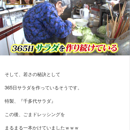
そして、若さの秘訣として
365日サラダを作っているそうです。
特製、『千多代サラダ』
この後、ごまドレッシングを
まるまる一本かけていましたｗｗｗ