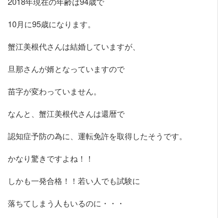
2018年現在の年齢は94歳で
10月に95歳になります。
蟹江美根代さんは結婚していますが、
旦那さんが婿となっていますので
苗字が変わっていません。
なんと、蟹江美根代さんは還暦で
認知症予防の為に、運転免許を取得したそうです。
かなり驚きですよね！！
しかも一発合格！！若い人でも試験に
落ちてしまう人もいるのに・・・