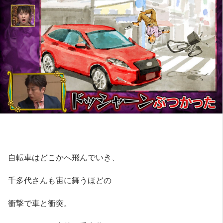
自転車はどこかへ飛んでいき、
千多代さんも宙に舞うほどの
衝撃で車と衝突。