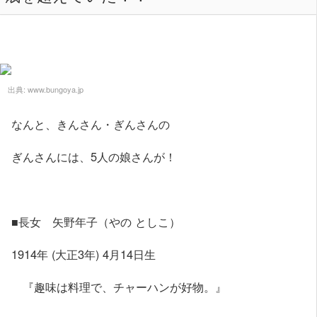
出典:
www.bungoya.jp
なんと、きんさん・ぎんさんの
ぎんさんには、5人の娘さんが！
■長女 矢野年子（やの としこ）
1914年 (大正3年) 4月14日生
『趣味は料理で、チャーハンが好物。』