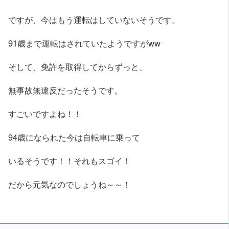
ですが、今はもう運転はしていないそうです。
91歳まで運転はされていたようですがww
そして、免許を取得してからずっと、
無事故無違反だったそうです。
すごいですよね！！
94歳になられた今は自転車に乗って
いるそうです！！それもスゴイ！
だから元気なのでしょうね～～！