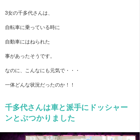
3女の千多代さんは、
自転車に乗っている時に
自動車にはねられた
事があったそうです。
なのに、こんなにも元気で・・・
一体どんな状況だったのか！！
千多代さんは車と派手にドッシャー
ンとぶつかりました