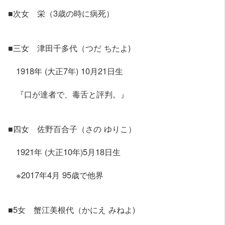
■次女 栄（3歳の時に病死）
■三女 津田千多代（つだ ちたよ)
1918年 (大正7年) 10月21日生
『口が達者で、毒舌と評判。』
■四女 佐野百合子（さの ゆりこ）
1921年 (大正10年)5月18日生
※2017年4月 95歳で他界
■5女 蟹江美根代（かにえ みねよ)