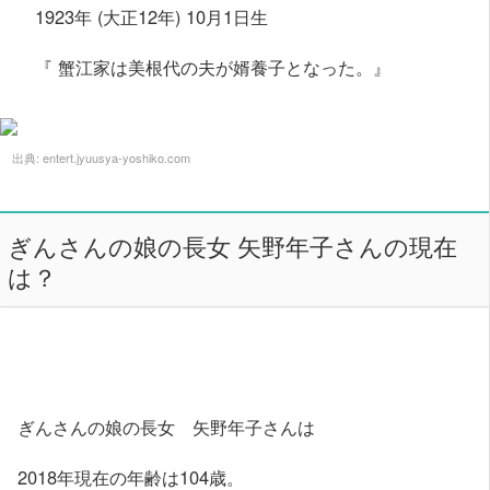
1923年 (大正12年) 10月1日生
『 蟹江家は美根代の夫が婿養子となった。』
出典:
entert.jyuusya-yoshiko.com
ぎんさんの娘の長女 矢野年子さんの現在
は？
ぎんさんの娘の長女 矢野年子さんは
2018年現在の年齢は104歳。