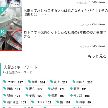
1,040 views
のあのあ
/
9
お風呂でおしっこするクセは直さなきゃヤバイ！？その
理由とは・・・
954 views
のあのあ
/
10
ロト７で４億円ゲットした会社員の2年後の姿が衝撃す
ぎる・・・
845 views
たくやま
/
もっと見る
人気のキーワード
いま話題のキーワード
Twitter
衝撃
炎上
芸能人
827
584
237
205
画像
現在
結婚
動画
191
172
170
131
理由
子供
整形
怖い話
124
120
109
108
山口達也
TOKIO
猫
雑学
103
102
101
89