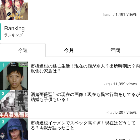
1,481 views
kanon
/
Ranking
ランキング
今週
今月
年間
1
市橋達也の逃亡生活！現在の顔が別人？出所時期は？両
親含む家族は？
11,999 views
ペコ
/
2
酒鬼薔薇聖斗の現在の画像！現在も異常行動をしてるが
結婚も子供もいる！
5,207 views
ペコ
/
3
市橋達也イケメンでスペック高すぎ！現在はどうして
る？両親が語ったこと