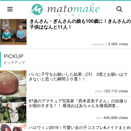
きんさん・ぎんさんの娘も100歳に！きんさんの
子供はなんと11人！
/
8,966 views
yuzuyuzu
PICKUP
ピックアップ
パパに子守をお願いした結果...(汗) 2度とお願いはで
きないと思った瞬間２０選！！
123,172 views
mirai
/
87歳のアマチュア写真家『西本喜美子さん』の自撮り
が面白すぎる！！ 最強おばあちゃんを徹底調査...
645,668 views
rico
/
ハロウィン2019！可愛い女の子コスプレ&メイクまとめ