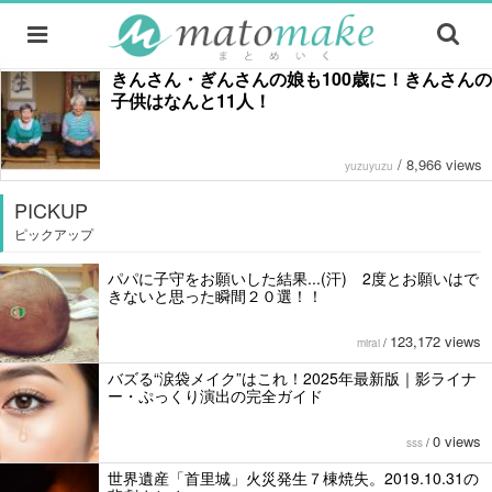
きんさん・ぎんさんの娘も100歳に！きんさんの
子供はなんと11人！
/
8,966 views
yuzuyuzu
PICKUP
ピックアップ
パパに子守をお願いした結果...(汗) 2度とお願いはで
きないと思った瞬間２０選！！
123,172 views
mirai
/
バズる“涙袋メイク”はこれ！2025年最新版｜影ライナ
ー・ぷっくり演出の完全ガイド
0 views
sss
/
世界遺産「首里城」火災発生７棟焼失。2019.10.31の