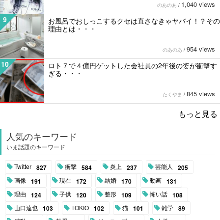
1,040 views
のあのあ
/
9
お風呂でおしっこするクセは直さなきゃヤバイ！？その
理由とは・・・
954 views
のあのあ
/
10
ロト７で４億円ゲットした会社員の2年後の姿が衝撃す
ぎる・・・
845 views
たくやま
/
もっと見る
人気のキーワード
いま話題のキーワード
Twitter
衝撃
炎上
芸能人
827
584
237
205
画像
現在
結婚
動画
191
172
170
131
理由
子供
整形
怖い話
124
120
109
108
山口達也
TOKIO
猫
雑学
103
102
101
89