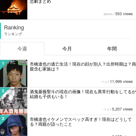
悲劇まとめ
553 views
kanon
/
Ranking
ランキング
今週
今月
年間
1
市橋達也の逃亡生活！現在の顔が別人？出所時期は？両
親含む家族は？
11,999 views
ペコ
/
2
酒鬼薔薇聖斗の現在の画像！現在も異常行動をしてるが
結婚も子供もいる！
5,207 views
ペコ
/
3
市橋達也イケメンでスペック高すぎ！現在はどうして
る？両親が語ったこと