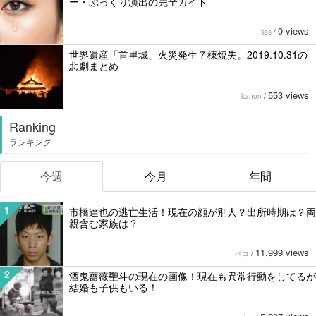
ー・ぷっくり演出の完全ガイド
0 views
sss
/
世界遺産「首里城」火災発生７棟焼失。2019.10.31の
悲劇まとめ
553 views
kanon
/
Ranking
ランキング
今週
今月
年間
1
市橋達也の逃亡生活！現在の顔が別人？出所時期は？両
親含む家族は？
11,999 views
ペコ
/
2
酒鬼薔薇聖斗の現在の画像！現在も異常行動をしてるが
結婚も子供もいる！