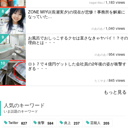
1,183 views
nagai ritsu
/
8
ZONE MIYU(長瀬実夕)の現在が悲惨！事務所を解雇に
なっていた…
1,040 views
のあのあ
/
9
お風呂でおしっこするクセは直さなきゃヤバイ！？その
理由とは・・・
954 views
のあのあ
/
10
ロト７で４億円ゲットした会社員の2年後の姿が衝撃す
ぎる・・・
845 views
たくやま
/
もっと見る
人気のキーワード
いま話題のキーワード
Twitter
衝撃
炎上
芸能人
827
584
237
205