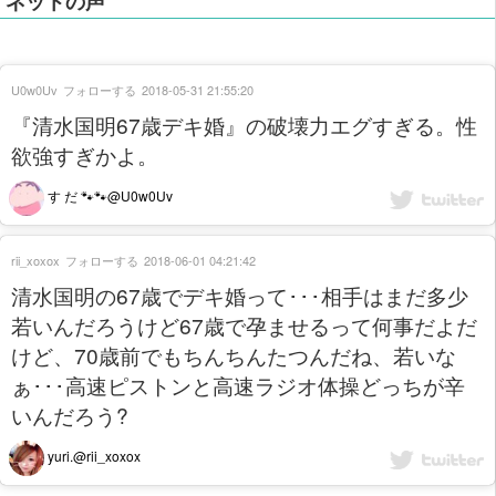
ネットの声
U0w0Uv
フォローする
2018-05-31 21:55:20
『清水国明67歳デキ婚』の破壊力エグすぎる。性
欲強すぎかよ。
す だ 🐾🐾@U0w0Uv
rii_xoxox
フォローする
2018-06-01 04:21:42
清水国明の67歳でデキ婚って･･･相手はまだ多少
若いんだろうけど67歳で孕ませるって何事だよだ
けど、70歳前でもちんちんたつんだね、若いな
ぁ･･･高速ピストンと高速ラジオ体操どっちが辛
いんだろう?
yuri.@rii_xoxox