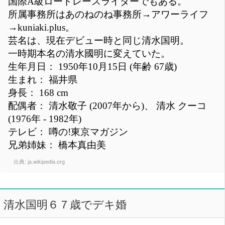
国際A級ロードレースライダーでもある。
所属事務所はあのねのね事務所→アワーライフ
→kuniaki.plus。
芸名は、現在デビュー時と同じ清水国明。
一時期本名の清水國明に変えていた。
生年月日： 1950年10月15日 (年齢 67歳)
生まれ： 福井県
身長： 168 cm
配偶者： 清水敬子 (2007年から)、 清水 クーコ
(1976年 - 1982年)
テレビ： 噂の!東京マガジン
兄弟姉妹： 橋本真由美
出典:
ja.wikipedia.org
清水国明６７歳でデキ婚