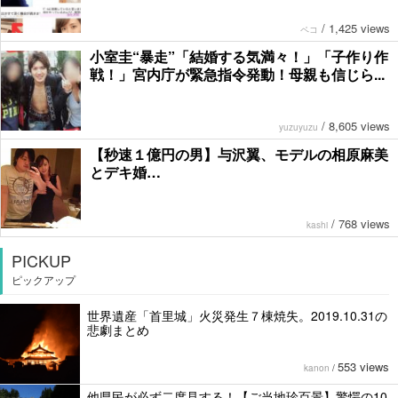
/
1,425 views
ペコ
小室圭“暴走”「結婚する気満々！」「子作り作
戦！」宮内庁が緊急指令発動！母親も信じら...
/
8,605 views
yuzuyuzu
【秒速１億円の男】与沢翼、モデルの相原麻美
とデキ婚…
/
768 views
kashi
PICKUP
ピックアップ
世界遺産「首里城」火災発生７棟焼失。2019.10.31の
悲劇まとめ
553 views
kanon
/
他県民が必ず二度見する！【ご当地珍百景】驚愕の10