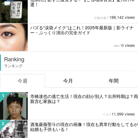
選！
188,142 views
のあのあ
/
バズる“涙袋メイク”はこれ！2025年最新版｜影ライナ
ー・ぷっくり演出の完全ガイド
0 views
sss
/
Ranking
ランキング
今週
今月
年間
1
市橋達也の逃亡生活！現在の顔が別人？出所時期は？両
親含む家族は？
11,999 views
ペコ
/
2
酒鬼薔薇聖斗の現在の画像！現在も異常行動をしてるが
結婚も子供もいる！