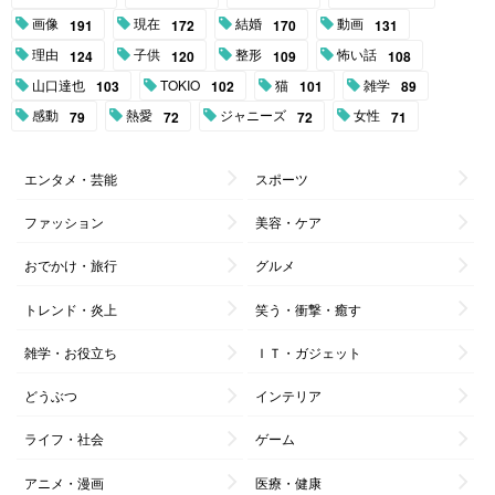
画像
現在
結婚
動画
191
172
170
131
理由
子供
整形
怖い話
124
120
109
108
山口達也
TOKIO
猫
雑学
103
102
101
89
感動
熱愛
ジャニーズ
女性
79
72
72
71
エンタメ・芸能
スポーツ
ファッション
美容・ケア
おでかけ・旅行
グルメ
トレンド・炎上
笑う・衝撃・癒す
雑学・お役立ち
ＩＴ・ガジェット
どうぶつ
インテリア
ライフ・社会
ゲーム
アニメ・漫画
医療・健康