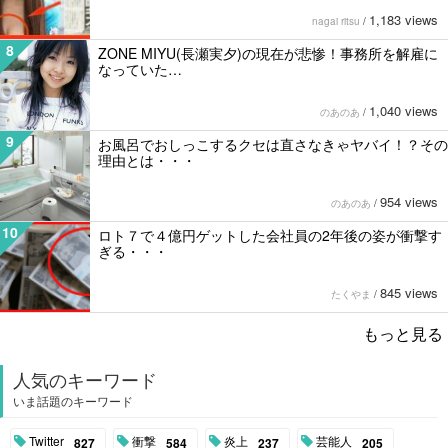
1,183 views
nagai ritsu
/
8
ZONE MIYU(長瀬実夕)の現在が悲惨！事務所を解雇に
なっていた…
1,040 views
のあのあ
/
9
お風呂でおしっこするクセは直さなきゃヤバイ！？その
理由とは・・・
954 views
のあのあ
/
10
ロト７で４億円ゲットした会社員の2年後の姿が衝撃す
ぎる・・・
845 views
たくやま
/
もっと見る
人気のキーワード
いま話題のキーワード
Twitter
衝撃
炎上
芸能人
827
584
237
205