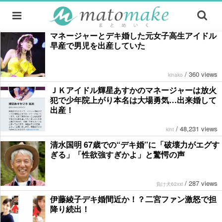
マネージャーとデキ婚した元女子高生アイドル
早産で男児を出産していた
/
360 views
kinako
ＪＫアイドル輝星あすかのマネージャーは放火
犯で少年院上がり本名は大場勇気…出来婚して
出産！
/
48,231 views
kint
清水国明 67歳での“デキ婚”に「破壊力がエグす
ぎる」「性欲強すぎかよ」と驚愕の声
/
287 views
負け犬62xxi
伊藤綾子デキ婚間近か！？二宮ファン激怒で担
降り続出！