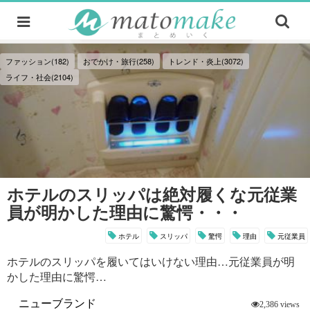
ファッション(182)
おでかけ・旅行(258)
トレンド・炎上(3072)
ライフ・社会(2104)
ホテルのスリッパは絶対履くな元従業
員が明かした理由に驚愕・・・
ホテル
スリッパ
驚愕
理由
元従業員
ホテルのスリッパを履いてはいけない理由…元従業員が明
かした理由に驚愕…
ニューブランド
2,386 views