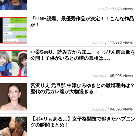
/
117,073 views
ペコ
「LINE誤爆」最優秀作品が決定！！こんな作品
が！
/
111,936 views
あとらす
小柔SeeU、読み方から加工・すっぴん前画像を
公開！子供がいるとの噂の真相は…。
/
105,005 views
のあのあ
宮沢りえ 元旦那 中津ひろゆきとの離婚理由は？
歴代の元カレ達が大物過ぎる！
/
104,596 views
のあのあ
【ポ●リもあるよ】女子格闘技で起きたハプニン
グの瞬間まとめ！