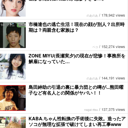
/
178,942 views
のあのあ
市橋達也の逃亡生活！現在の顔が別人？出所時
期は？両親含む家族は？
/
152,274 views
ペコ
ZONE MIYU(長瀬実夕)の現在が悲惨！事務所を
解雇になっていた…
/
144,191 views
のあのあ
島田紳助の引退の裏に暴力団との噂が...熊田曜
子など有名人との関係がヤバい！！
/
137,375 views
nagai ritsu
KABA.ちゃん性転換の手術後に失敗。造ったア
ソコが無理な拡張で破けてしまい再工事www