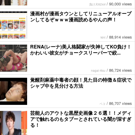
/
90,000 views
負け犬62xxi
漫画村が漫画タウンとしてリニューアルオープ
ンしてるぞｗｗｗ漫画読めるやんの声！
/
88,914 views
kint
RENA(レーナ)美人格闘家が失神してKO負け！
かわいい彼女がチョークスリーパーで絞...
/
86,724 views
nagai ritsu
覚醒剤麻薬中毒者の顔！見た目の特徴＆症状で
シャブ中を見分ける方法
/
86,707 views
ペコ
芸能人のアウトな黒歴史画像２６選！！メディ
アで触れるのもタブーとされている闇が深すぎ
る！