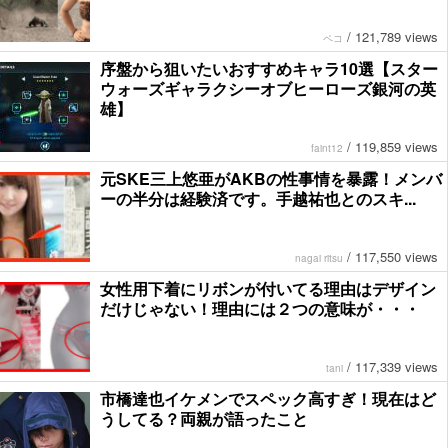
/
121,789 views
ペコ
序盤から狙いたいおすすめキャラ10選【スター
ウォーズギャラクシーオブヒーローズ銀河の英
雄】
/
119,859 views
faint12
元SKE三上悠亜がAKBの性事情を暴露！メンバ
ーの半分は経験済です。手越祐也とのスキ...
/
117,550 views
nagai ritsu
女性用下着にリボンが付いてる理由はデザイン
だけじゃない！理由には２つの意味が・・・
/
117,339 views
tani
市橋達也イケメンでスペック高すぎ！現在はど
うしてる？両親が語ったこと