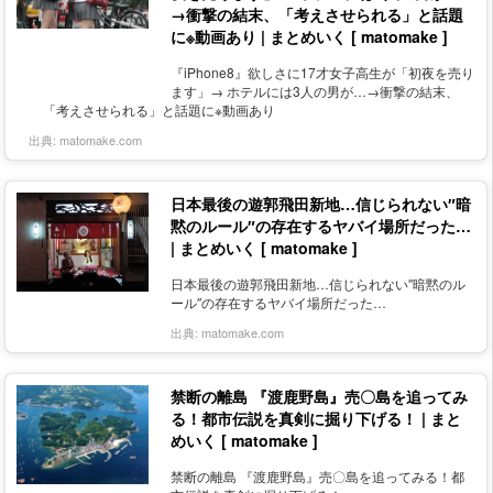
→衝撃の結末、「考えさせられる」と話題
に※動画あり | まとめいく [ matomake ]
『iPhone8』欲しさに17才女子高生が「初夜を売り
ます」→ ホテルには3人の男が…→衝撃の結末、
「考えさせられる」と話題に※動画あり
出典:
matomake.com
日本最後の遊郭飛田新地…信じられない″暗
黙のルール″の存在するヤバイ場所だった…
| まとめいく [ matomake ]
日本最後の遊郭飛田新地…信じられない″暗黙のル
ール″の存在するヤバイ場所だった…
出典:
matomake.com
禁断の離島 『渡鹿野島』売〇島を追ってみ
る！都市伝説を真剣に掘り下げる！ | まと
めいく [ matomake ]
禁断の離島 『渡鹿野島』売〇島を追ってみる！都