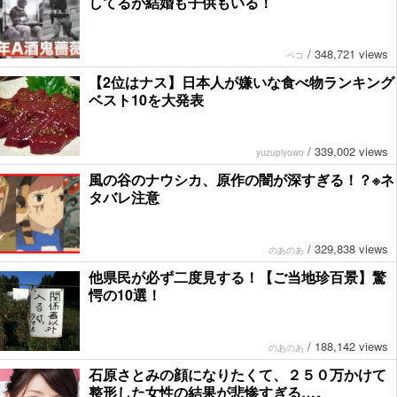
してるが結婚も子供もいる！
/
348,721 views
ペコ
【2位はナス】日本人が嫌いな食べ物ランキング
ベスト10を大発表
/
339,002 views
yuzupiyowo
風の谷のナウシカ、原作の闇が深すぎる！？※ネ
タバレ注意
/
329,838 views
のあのあ
他県民が必ず二度見する！【ご当地珍百景】驚
愕の10選！
/
188,142 views
のあのあ
石原さとみの顔になりたくて、２５０万かけて
整形した女性の結果が悲惨すぎる…。