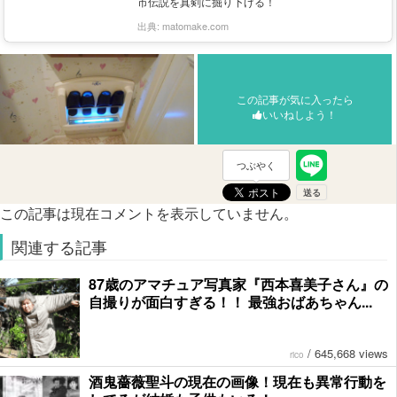
市伝説を真剣に掘り下げる！
出典:
matomake.com
この記事が気に入ったら
いいねしよう！
つぶやく
この記事は現在コメントを表示していません。
関連する記事
87歳のアマチュア写真家『西本喜美子さん』の
自撮りが面白すぎる！！ 最強おばあちゃん...
/
645,668 views
rico
酒鬼薔薇聖斗の現在の画像！現在も異常行動を