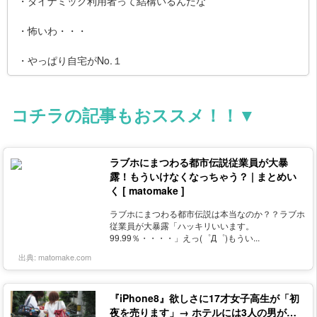
・ダイナミック利用者って結構いるんだな
・怖いわ・・・
・やっぱり自宅がNo.１
コチラの記事もおススメ！！▼
ラブホにまつわる都市伝説従業員が大暴
露！もういけなくなっちゃう？ | まとめい
く [ matomake ]
ラブホにまつわる都市伝説は本当なのか？？ラブホ
従業員が大暴露「ハッキリいいます。
99.99％・・・・」えっ(゜Д゜)もうい...
出典:
matomake.com
『iPhone8』欲しさに17才女子高生が「初
夜を売ります」→ ホテルには3人の男が…