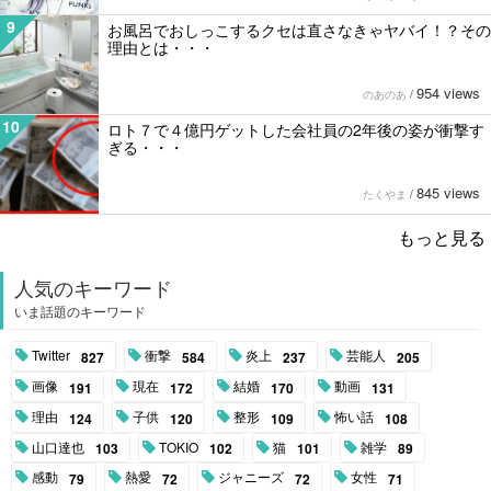
9
お風呂でおしっこするクセは直さなきゃヤバイ！？その
理由とは・・・
954 views
のあのあ
/
10
ロト７で４億円ゲットした会社員の2年後の姿が衝撃す
ぎる・・・
845 views
たくやま
/
もっと見る
人気のキーワード
いま話題のキーワード
Twitter
衝撃
炎上
芸能人
827
584
237
205
画像
現在
結婚
動画
191
172
170
131
理由
子供
整形
怖い話
124
120
109
108
山口達也
TOKIO
猫
雑学
103
102
101
89
感動
熱愛
ジャニーズ
女性
79
72
72
71