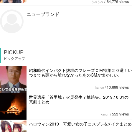
/
84,776 views
うみうみ
ニューブランド
PICKUP
ピックアップ
昭和時代インパクト抜群のフレーズＣＭ特集２０選！い
つまでも頭から離れなかったあのCMが懐かしい。
10,699 views
kanon
/
世界遺産「首里城」火災発生７棟焼失。2019.10.31の
悲劇まとめ
553 views
kanon
/
ハロウィン2019！可愛い女の子コスプレ&メイクまとめ