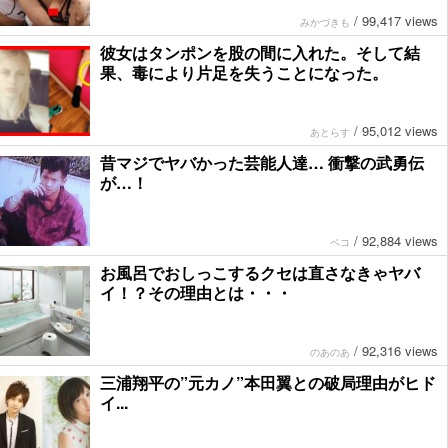
/
99,417 views
みかづきも
彼女はタンポンを股の間に入れた。そして結
果、毒により片足を失うことになった。
/
95,012 views
あとらす
昔マジでヤバかった芸能人達… 衝撃の武勇伝
が…！
/
92,884 views
ペコ
お風呂でおしっこするクセは直さなきゃヤバ
イ！？その理由とは・・・
/
92,316 views
のあのあ
三浦翔平の”元カノ”本田翼との破局理由がヒド
イ...