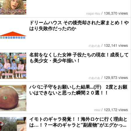
/
136,370 views
nagai ritsu
ドリームハウス その後売却された家まとめ！や
はり失敗作だったのか
/
132,141 views
のあのあ
名前をなくした女神 子役たちの現在！成長して
も美少女・美少年揃い！
/
129,973 views
のあのあ
パパに子守をお願いした結果...(汗) 2度とお願
いはできないと思った瞬間２０選！！
/
123,172 views
mirai
イモトのギャラ発覚！！海外ロケに行く理由と
は…！？一本のギャラと″副産物″がエグかっ...