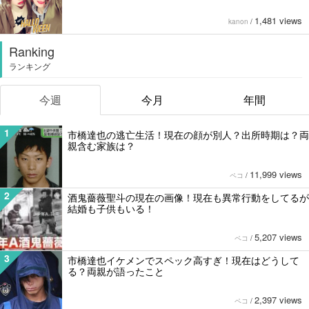
1,481 views
kanon
/
Ranking
ランキング
今週
今月
年間
1
市橋達也の逃亡生活！現在の顔が別人？出所時期は？両
親含む家族は？
11,999 views
ペコ
/
2
酒鬼薔薇聖斗の現在の画像！現在も異常行動をしてるが
結婚も子供もいる！
5,207 views
ペコ
/
3
市橋達也イケメンでスペック高すぎ！現在はどうして
る？両親が語ったこと
2,397 views
ペコ
/