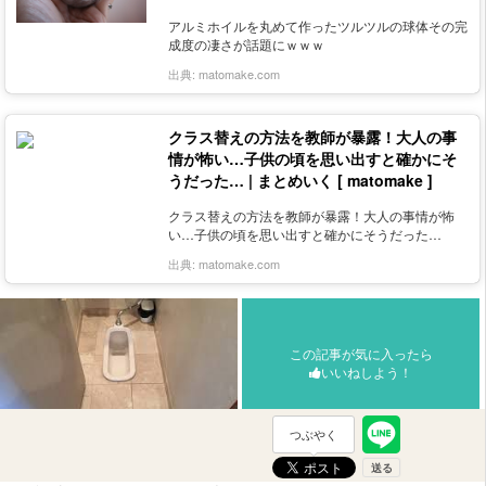
アルミホイルを丸めて作ったツルツルの球体その完
成度の凄さが話題にｗｗｗ
出典:
matomake.com
クラス替えの方法を教師が暴露！大人の事
情が怖い…子供の頃を思い出すと確かにそ
うだった… | まとめいく [ matomake ]
クラス替えの方法を教師が暴露！大人の事情が怖
い…子供の頃を思い出すと確かにそうだった…
出典:
matomake.com
この記事が気に入ったら
いいねしよう！
つぶやく