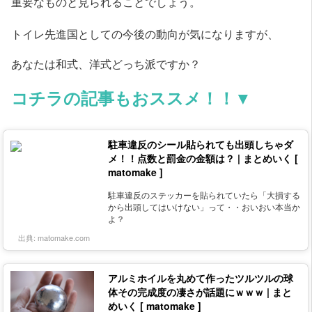
重要なものと見られることでしょう。
トイレ先進国としての今後の動向が気になりますが、
あなたは和式、洋式どっち派ですか？
コチラの記事もおススメ！！▼
駐車違反のシール貼られても出頭しちゃダ
メ！！点数と罰金の金額は？ | まとめいく [
matomake ]
駐車違反のステッカーを貼られていたら「大損する
から出頭してはいけない」って・・おいおい本当か
よ？
出典:
matomake.com
アルミホイルを丸めて作ったツルツルの球
体その完成度の凄さが話題にｗｗｗ | まと
めいく [ matomake ]