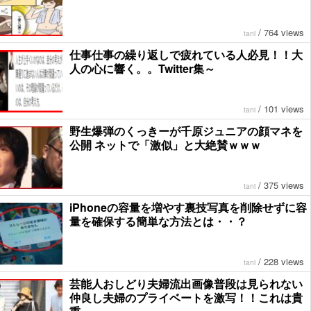
/
764 views
tani
仕事仕事の繰り返しで疲れている人必見！！大
人の心に響く。。Twitter集～
/
101 views
tani
野生爆弾のくっきーが千原ジュニアの顔マネを
公開 ネットで「激似」と大絶賛ｗｗｗ
/
375 views
tani
iPhoneの容量を増やす裏技写真を削除せずに容
量を確保する簡単な方法とは・・？
/
228 views
tani
芸能人おしどり夫婦流出画像普段は見られない
仲良し夫婦のプライベートを激写！！これは貴