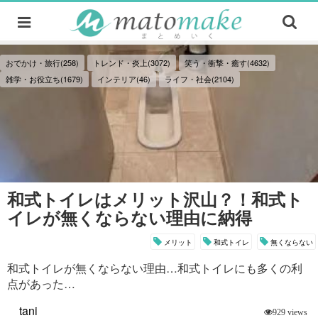
おでかけ・旅行(258)
トレンド・炎上(3072)
笑う・衝撃・癒す(4632)
雑学・お役立ち(1679)
インテリア(46)
ライフ・社会(2104)
和式トイレはメリット沢山？！和式ト
イレが無くならない理由に納得
メリット
和式トイレ
無くならない
和式トイレが無くならない理由…和式トイレにも多くの利
点があった…
tani
929 views