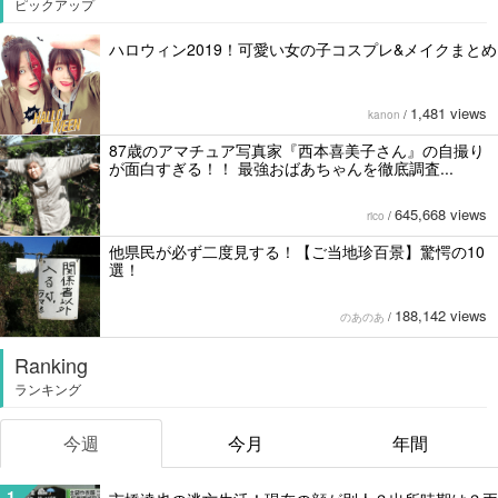
ピックアップ
ハロウィン2019！可愛い女の子コスプレ&メイクまとめ
1,481 views
kanon
/
87歳のアマチュア写真家『西本喜美子さん』の自撮り
が面白すぎる！！ 最強おばあちゃんを徹底調査...
645,668 views
rico
/
他県民が必ず二度見する！【ご当地珍百景】驚愕の10
選！
188,142 views
のあのあ
/
Ranking
ランキング
今週
今月
年間
1