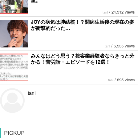
重。
/
24,312 views
tani
JOYの病気は肺結核！？闘病生活後の現在の姿
が衝撃的だった…
/
6,535 views
tani
みんなはどう思う？接客業経験者ならきっと分
かる！苦労話・エピソードを12選！
/
895 views
tani
tani
PICKUP