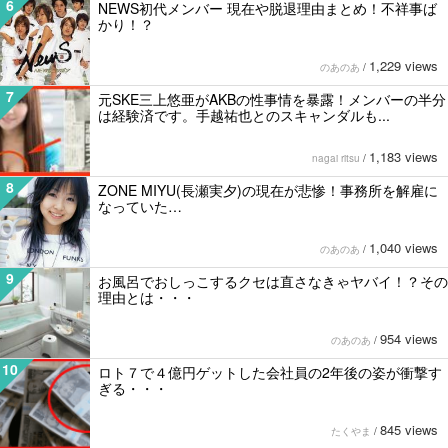
6
NEWS初代メンバー 現在や脱退理由まとめ！不祥事ば
かり！？
1,229 views
のあのあ
/
7
元SKE三上悠亜がAKBの性事情を暴露！メンバーの半分
は経験済です。手越祐也とのスキャンダルも...
1,183 views
nagai ritsu
/
8
ZONE MIYU(長瀬実夕)の現在が悲惨！事務所を解雇に
なっていた…
1,040 views
のあのあ
/
9
お風呂でおしっこするクセは直さなきゃヤバイ！？その
理由とは・・・
954 views
のあのあ
/
10
ロト７で４億円ゲットした会社員の2年後の姿が衝撃す
ぎる・・・
845 views
たくやま
/