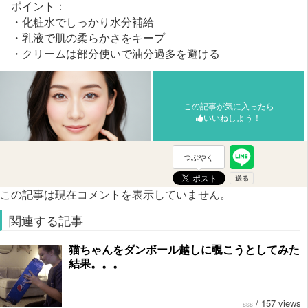
ポイント：
・化粧水でしっかり水分補給
・乳液で肌の柔らかさをキープ
・クリームは部分使いで油分過多を避ける
この記事が気に入ったら
いいねしよう！
つぶやく
この記事は現在コメントを表示していません。
関連する記事
猫ちゃんをダンボール越しに覗こうとしてみた
結果。。。
/
157 views
sss