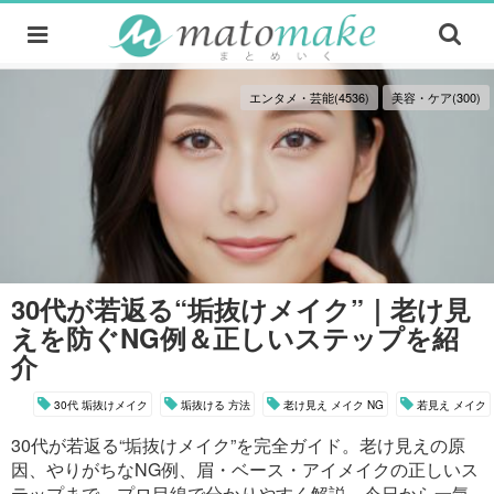
エンタメ・芸能(4536)
美容・ケア(300)
30代が若返る“垢抜けメイク”｜老け見
えを防ぐNG例＆正しいステップを紹
介
30代 垢抜けメイク
垢抜ける 方法
老け見え メイク NG
若見え メイク
30代が若返る“垢抜けメイク”を完全ガイド。老け見えの原
因、やりがちなNG例、眉・ベース・アイメイクの正しいス
テップまで、プロ目線で分かりやすく解説。今日から一気