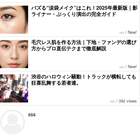
バズる“涙袋メイク”はこれ！2025年最新版｜影
ライナー・ぷっくり演出の完全ガイド
/
New!
sss
毛穴レス肌を作る方法｜下地・ファンデの選び
方からプロ直伝テクまで徹底解説
/
New!
sss
渋谷のハロウィン騒動！トラックが横転しても
狂喜乱舞する若者達。
/
392 views
sss
sss