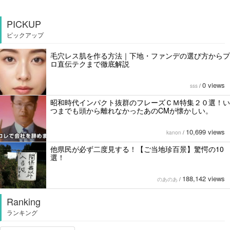
PICKUP
ピックアップ
毛穴レス肌を作る方法｜下地・ファンデの選び方からプ
ロ直伝テクまで徹底解説
0 views
sss
/
昭和時代インパクト抜群のフレーズＣＭ特集２０選！い
つまでも頭から離れなかったあのCMが懐かしい。
10,699 views
kanon
/
他県民が必ず二度見する！【ご当地珍百景】驚愕の10
選！
188,142 views
のあのあ
/
Ranking
ランキング