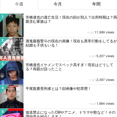
今週
今月
年間
1
市橋達也の逃亡生活！現在の顔が別人？出所時期は？両
親含む家族は？
11,999 views
ペコ
/
2
酒鬼薔薇聖斗の現在の画像！現在も異常行動をしてるが
結婚も子供もいる！
5,207 views
ペコ
/
3
市橋達也イケメンでスペック高すぎ！現在はどうして
る？両親が語ったこと
2,397 views
ペコ
/
4
平尾龍磨受刑者とは？顔画像や犯罪歴！
1,884 views
ペコ
/
5
放送禁止になったCMやアニメ、ドラマや歌など！その
理由等を紹介します！