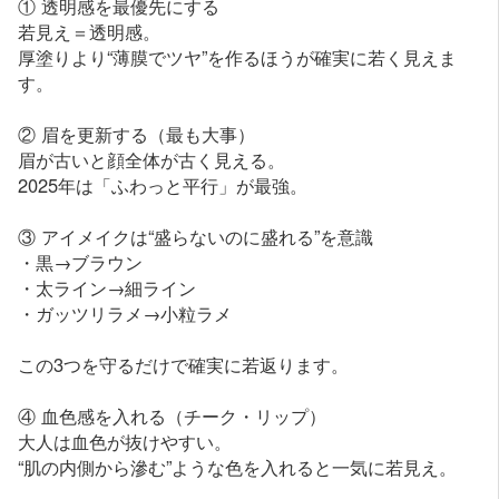
① 透明感を最優先にする
若見え＝透明感。
厚塗りより“薄膜でツヤ”を作るほうが確実に若く見えま
す。
② 眉を更新する（最も大事）
眉が古いと顔全体が古く見える。
2025年は「ふわっと平行」が最強。
③ アイメイクは“盛らないのに盛れる”を意識
・黒→ブラウン
・太ライン→細ライン
・ガッツリラメ→小粒ラメ
この3つを守るだけで確実に若返ります。
④ 血色感を入れる（チーク・リップ）
大人は血色が抜けやすい。
“肌の内側から滲む”ような色を入れると一気に若見え。