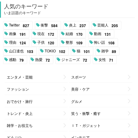
人気のキーワード
いま話題のキーワード
Twitter
衝撃
炎上
芸能人
827
584
237
205
画像
現在
結婚
動画
191
172
170
131
理由
子供
整形
怖い話
124
120
109
108
山口達也
TOKIO
猫
雑学
103
102
101
89
感動
熱愛
ジャニーズ
女性
79
72
72
71
エンタメ・芸能
スポーツ
ファッション
美容・ケア
おでかけ・旅行
グルメ
トレンド・炎上
笑う・衝撃・癒す
雑学・お役立ち
ＩＴ・ガジェット
どうぶつ
インテリア