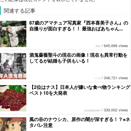
関連する記事
87歳のアマチュア写真家『西本喜美子さん』の
自撮りが面白すぎる！！ 最強おばあちゃん...
/
645,668 views
rico
酒鬼薔薇聖斗の現在の画像！現在も異常行動を
してるが結婚も子供もいる！
/
348,721 views
ペコ
【2位はナス】日本人が嫌いな食べ物ランキング
ベスト10を大発表
/
339,002 views
yuzupiyowo
風の谷のナウシカ、原作の闇が深すぎる！？※ネ
タバレ注意