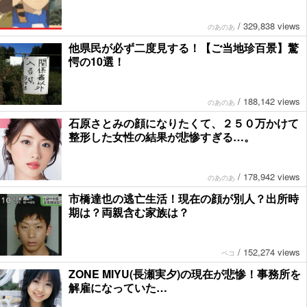
/
329,838 views
のあのあ
他県民が必ず二度見する！【ご当地珍百景】驚
愕の10選！
/
188,142 views
のあのあ
石原さとみの顔になりたくて、２５０万かけて
整形した女性の結果が悲惨すぎる…。
/
178,942 views
のあのあ
市橋達也の逃亡生活！現在の顔が別人？出所時
期は？両親含む家族は？
/
152,274 views
ペコ
ZONE MIYU(長瀬実夕)の現在が悲惨！事務所を
解雇になっていた…