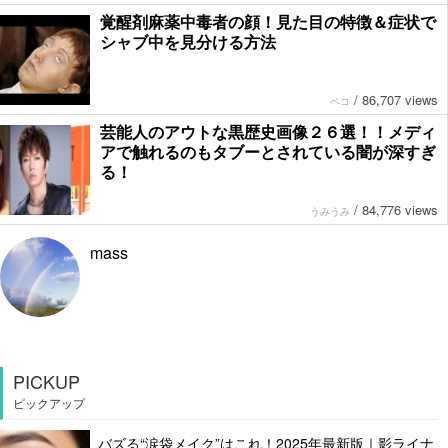
覚醒剤麻薬中毒者の顔！見た目の特徴＆症状で
シャブ中を見分ける方法
/
86,707 views
ペコ
芸能人のアウトな黒歴史画像２６選！！メディ
アで触れるのもタブーとされている闇が深すぎ
る！
/
84,776 views
うみうみ
mass
PICKUP
ピックアップ
バズる“涙袋メイク”はこれ！2025年最新版｜影ライナ