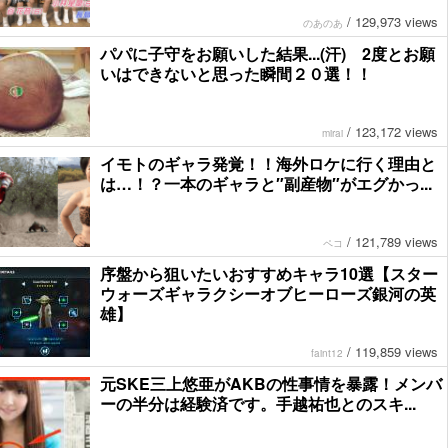
/
129,973 views
のあのあ
パパに子守をお願いした結果...(汗) 2度とお願
いはできないと思った瞬間２０選！！
/
123,172 views
mirai
イモトのギャラ発覚！！海外ロケに行く理由と
は…！？一本のギャラと″副産物″がエグかっ...
/
121,789 views
ペコ
序盤から狙いたいおすすめキャラ10選【スター
ウォーズギャラクシーオブヒーローズ銀河の英
雄】
/
119,859 views
faint12
元SKE三上悠亜がAKBの性事情を暴露！メンバ
ーの半分は経験済です。手越祐也とのスキ...