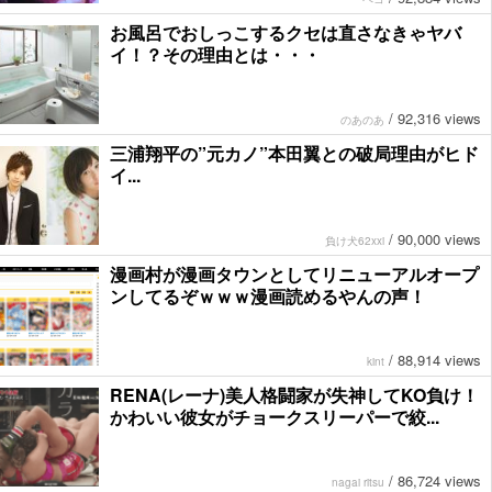
お風呂でおしっこするクセは直さなきゃヤバ
イ！？その理由とは・・・
/
92,316 views
のあのあ
三浦翔平の”元カノ”本田翼との破局理由がヒド
イ...
/
90,000 views
負け犬62xxi
漫画村が漫画タウンとしてリニューアルオープ
ンしてるぞｗｗｗ漫画読めるやんの声！
/
88,914 views
kint
RENA(レーナ)美人格闘家が失神してKO負け！
かわいい彼女がチョークスリーパーで絞...
/
86,724 views
nagai ritsu