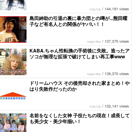
/
144,191 views
のあのあ
島田紳助の引退の裏に暴力団との噂が...熊田曜
子など有名人との関係がヤバい！！
/
137,375 views
nagai ritsu
KABA.ちゃん性転換の手術後に失敗。造ったア
ソコが無理な拡張で破けてしまい再工事www
/
136,370 views
nagai ritsu
ドリームハウス その後売却された家まとめ！や
はり失敗作だったのか
/
132,141 views
のあのあ
名前をなくした女神 子役たちの現在！成長して
も美少女・美少年揃い！