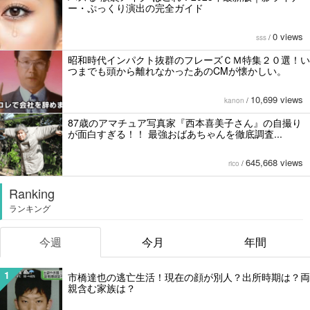
ー・ぷっくり演出の完全ガイド
0 views
sss
/
昭和時代インパクト抜群のフレーズＣＭ特集２０選！い
つまでも頭から離れなかったあのCMが懐かしい。
10,699 views
kanon
/
87歳のアマチュア写真家『西本喜美子さん』の自撮り
が面白すぎる！！ 最強おばあちゃんを徹底調査...
645,668 views
rico
/
Ranking
ランキング
今週
今月
年間
1
市橋達也の逃亡生活！現在の顔が別人？出所時期は？両
親含む家族は？