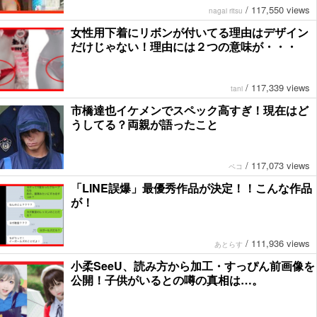
/
117,550 views
nagai ritsu
女性用下着にリボンが付いてる理由はデザイン
だけじゃない！理由には２つの意味が・・・
/
117,339 views
tani
市橋達也イケメンでスペック高すぎ！現在はど
うしてる？両親が語ったこと
/
117,073 views
ペコ
「LINE誤爆」最優秀作品が決定！！こんな作品
が！
/
111,936 views
あとらす
小柔SeeU、読み方から加工・すっぴん前画像を
公開！子供がいるとの噂の真相は…。