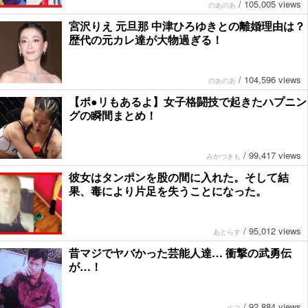
/
105,005 views
のあのあ
宮沢りえ 元旦那 中津ひろゆきとの離婚理由は？
歴代の元カレ達が大物過ぎる！
/
104,596 views
のあのあ
【ポ●リもあるよ】女子格闘技で起きたハプニン
グの瞬間まとめ！
/
99,417 views
みかづきも
彼女はタンポンを股の間に入れた。そして結
果、毒により片足を失うことになった。
/
95,012 views
あとらす
昔マジでヤバかった芸能人達… 衝撃の武勇伝
が…！
/
92,884 views
ペコ