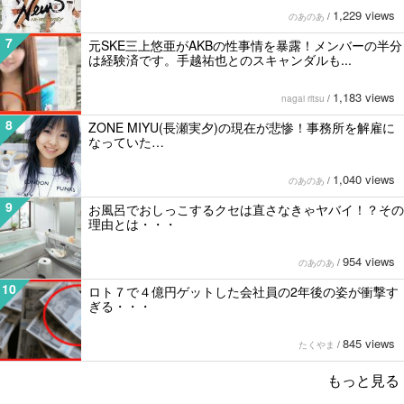
1,229 views
のあのあ
/
7
元SKE三上悠亜がAKBの性事情を暴露！メンバーの半分
は経験済です。手越祐也とのスキャンダルも...
1,183 views
nagai ritsu
/
8
ZONE MIYU(長瀬実夕)の現在が悲惨！事務所を解雇に
なっていた…
1,040 views
のあのあ
/
9
お風呂でおしっこするクセは直さなきゃヤバイ！？その
理由とは・・・
954 views
のあのあ
/
10
ロト７で４億円ゲットした会社員の2年後の姿が衝撃す
ぎる・・・
845 views
たくやま
/
もっと見る