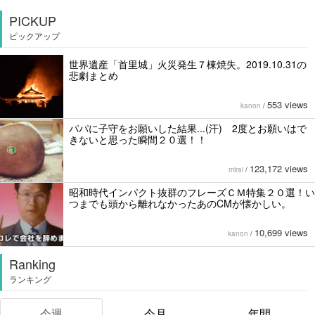
PICKUP
ピックアップ
世界遺産「首里城」火災発生７棟焼失。2019.10.31の
悲劇まとめ
553 views
kanon
/
パパに子守をお願いした結果...(汗) 2度とお願いはで
きないと思った瞬間２０選！！
123,172 views
mirai
/
昭和時代インパクト抜群のフレーズＣＭ特集２０選！い
つまでも頭から離れなかったあのCMが懐かしい。
10,699 views
kanon
/
Ranking
ランキング
今週
今月
年間