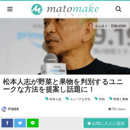
エンタメ・芸能(4536)
松本人志が野菜と果物を判別するユニ
ークな方法を提案し話題に！
松本人志
ユニークな方法
判別
野菜と果物
mass
792 views
お気に入りに追加