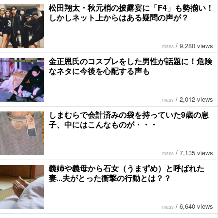
松田翔太・秋元梢の披露宴に「F4」も勢揃い！
しかしネット上からはある疑問の声が？
/
9,280 views
mass
金正恩氏のコスプレをした男性が話題に！危険
なネタに今後を心配する声も
/
2,012 views
mass
しまむらで会計済みの袋を持っていた9歳の息
子、中にはこんなものが・・・
/
7,135 views
mass
義姉や義母から石女（うまずめ）と呼ばれた
妻...夫がとった衝撃の行動とは？？
/
6,640 views
mass