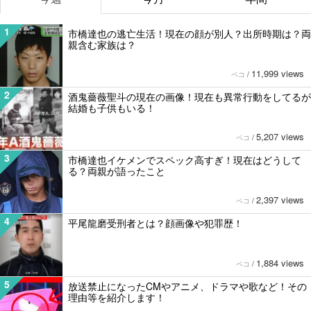
1
市橋達也の逃亡生活！現在の顔が別人？出所時期は？両
親含む家族は？
11,999 views
ペコ
/
2
酒鬼薔薇聖斗の現在の画像！現在も異常行動をしてるが
結婚も子供もいる！
5,207 views
ペコ
/
3
市橋達也イケメンでスペック高すぎ！現在はどうして
る？両親が語ったこと
2,397 views
ペコ
/
4
平尾龍磨受刑者とは？顔画像や犯罪歴！
1,884 views
ペコ
/
5
放送禁止になったCMやアニメ、ドラマや歌など！その
理由等を紹介します！