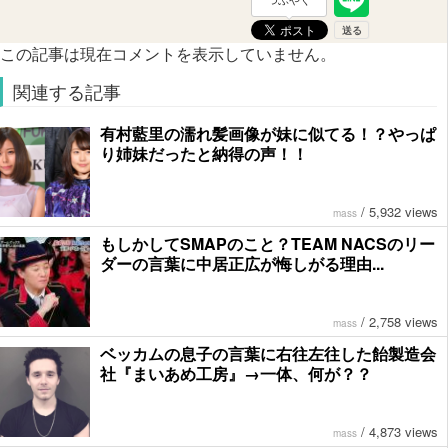
つぶやく
この記事は現在コメントを表示していません。
関連する記事
有村藍里の濡れ髪画像が妹に似てる！？やっぱ
り姉妹だったと納得の声！！
/
5,932 views
mass
もしかしてSMAPのこと？TEAM NACSのリー
ダーの言葉に中居正広が悔しがる理由...
/
2,758 views
mass
ベッカムの息子の言葉に右往左往した飴製造会
社『まいあめ工房』→一体、何が？？
/
4,873 views
mass