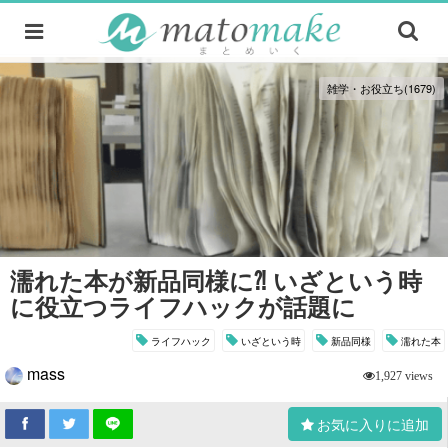
雑学・お役立ち(1679)
濡れた本が新品同様に⁈ いざという時
に役立つライフハックが話題に
ライフハック
いざという時
新品同様
濡れた本
mass
1,927 views
お気に入りに追加