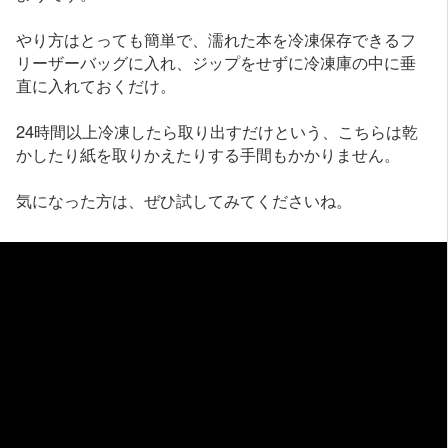
やり方はとっても簡単で、濡れた本を冷凍保存できるフ
リーザーバッグに入れ、ジップをせずに冷凍庫の中に垂
直に入れておくだけ。
24時間以上冷凍したら取り出すだけという、こちらは乾
かしたり紙を取りかえたりする手間もかかりません。
気になった方は、ぜひ試してみてくださいね。