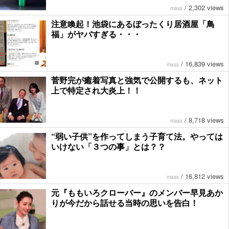
/
2,302 views
mass
注意喚起！池袋にあるぼったくり居酒屋「鳥
福」がヤバすぎる・・・
/
16,839 views
mass
菅野完‏が癒着写真と強気で公開するも、ネット
上で特定され大炎上！！
/
8,718 views
mass
“弱い子供”を作ってしまう子育て法。やっては
いけない「３つの事」とは？？
/
16,812 views
mass
元『ももいろクローバー』のメンバー早見あか
りが今だから話せる当時の思いを告白！