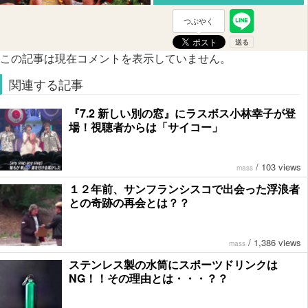
つぶやく
この記事は現在コメントを表示していません。
関連する記事
『7.2 新しい別の窓』にラスボス小林幸子が登
場！視聴者からは「サイコー」
/
103 views
mass
１２年前、サンフランシスコで出会った浮浪者
との奇跡の再会とは？？
/
1,386 views
mass
ステンレス製の水筒にスポーツドリンクは
NG！！その理由とは・・・？？