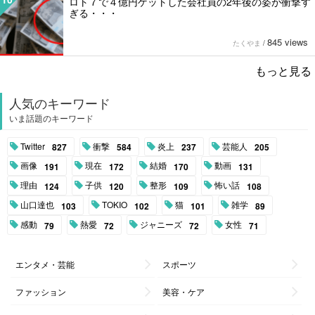
ロト７で４億円ゲットした会社員の2年後の姿が衝撃す
ぎる・・・
845 views
たくやま
/
もっと見る
人気のキーワード
いま話題のキーワード
Twitter
衝撃
炎上
芸能人
827
584
237
205
画像
現在
結婚
動画
191
172
170
131
理由
子供
整形
怖い話
124
120
109
108
山口達也
TOKIO
猫
雑学
103
102
101
89
感動
熱愛
ジャニーズ
女性
79
72
72
71
エンタメ・芸能
スポーツ
ファッション
美容・ケア