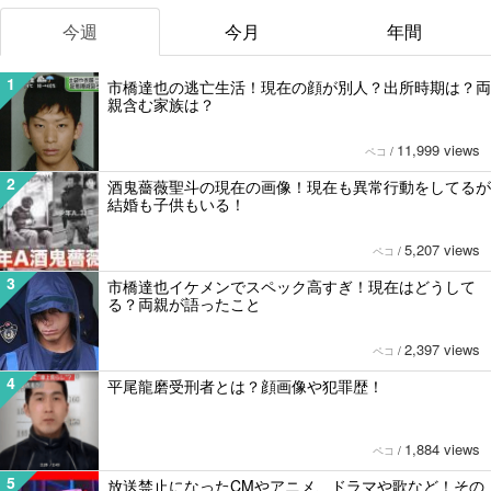
今週
今月
年間
1
市橋達也の逃亡生活！現在の顔が別人？出所時期は？両
親含む家族は？
11,999 views
ペコ
/
2
酒鬼薔薇聖斗の現在の画像！現在も異常行動をしてるが
結婚も子供もいる！
5,207 views
ペコ
/
3
市橋達也イケメンでスペック高すぎ！現在はどうして
る？両親が語ったこと
2,397 views
ペコ
/
4
平尾龍磨受刑者とは？顔画像や犯罪歴！
1,884 views
ペコ
/
5
放送禁止になったCMやアニメ、ドラマや歌など！その