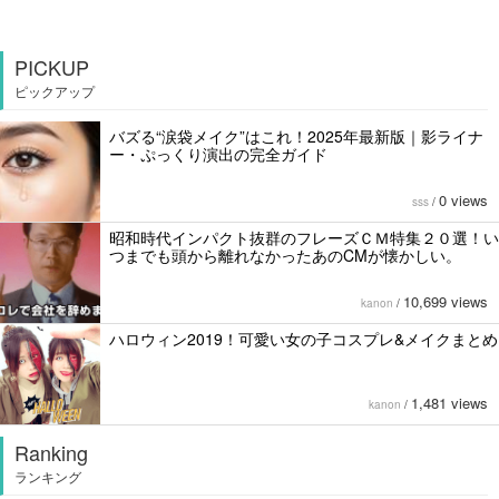
PICKUP
ピックアップ
バズる“涙袋メイク”はこれ！2025年最新版｜影ライナ
ー・ぷっくり演出の完全ガイド
0 views
sss
/
昭和時代インパクト抜群のフレーズＣＭ特集２０選！い
つまでも頭から離れなかったあのCMが懐かしい。
10,699 views
kanon
/
ハロウィン2019！可愛い女の子コスプレ&メイクまとめ
1,481 views
kanon
/
Ranking
ランキング