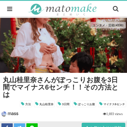
エンタメ・芸能(4536)
丸山桂里奈さんがぽっこりお腹を3日
間でマイナス6センチ！！その方法と
は
方法
丸山桂里奈
3日間
ぽっこりお腹
マイナス6センチ
mass
1,693 views