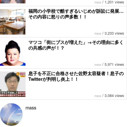
/
1,201 views
mass
福岡の小学校で酷すぎるいじめが訴訟に発展…
その内容に怒りの声多数！！
/
3,233 views
mass
マツコ「街にブスが増えた」→その理由に多く
の共感の声が！？
/
5,971 views
mass
息子を不正に合格させた佐野太容疑者！息子の
Twitterが判明し炎上！！
/
3,084 views
mass
mass