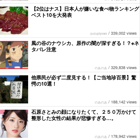
【2位はナス】日本人が嫌いな食べ物ランキング
ベスト10を大発表
/
339,002 views
yuzupiyowo
風の谷のナウシカ、原作の闇が深すぎる！？※ネ
タバレ注意
/
329,838 views
のあのあ
他県民が必ず二度見する！【ご当地珍百景】驚
愕の10選！
/
188,142 views
のあのあ
石原さとみの顔になりたくて、２５０万かけて
整形した女性の結果が悲惨すぎる…。
/
178,942 views
のあのあ