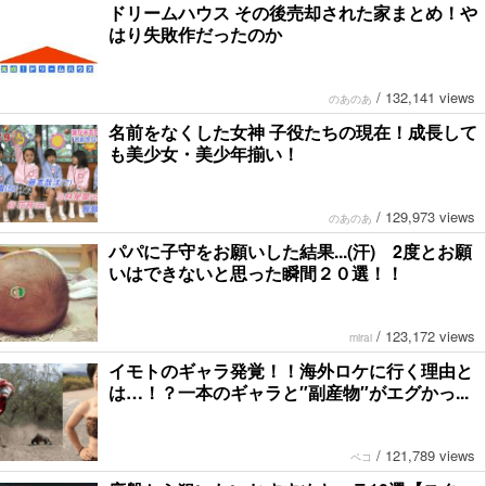
ドリームハウス その後売却された家まとめ！や
はり失敗作だったのか
/
132,141 views
のあのあ
名前をなくした女神 子役たちの現在！成長して
も美少女・美少年揃い！
/
129,973 views
のあのあ
パパに子守をお願いした結果...(汗) 2度とお願
いはできないと思った瞬間２０選！！
/
123,172 views
mirai
イモトのギャラ発覚！！海外ロケに行く理由と
は…！？一本のギャラと″副産物″がエグかっ...
/
121,789 views
ペコ