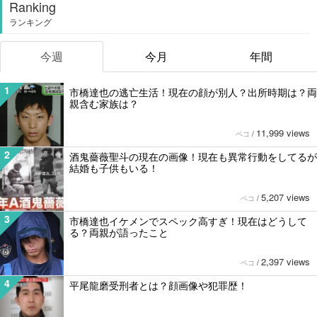
Ranking
ランキング
今週
今月
年間
1
市橋達也の逃亡生活！現在の顔が別人？出所時期は？両
親含む家族は？
11,999 views
ペコ
/
2
酒鬼薔薇聖斗の現在の画像！現在も異常行動をしてるが
結婚も子供もいる！
5,207 views
ペコ
/
3
市橋達也イケメンでスペック高すぎ！現在はどうして
る？両親が語ったこと
2,397 views
ペコ
/
4
平尾龍磨受刑者とは？顔画像や犯罪歴！