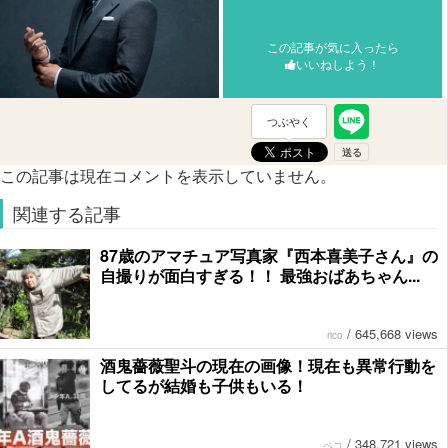
この記事が気に入ったら
いいねしよう！
つぶやく
この記事は現在コメントを表示していません。
関連する記事
87歳のアマチュア写真家『西本喜美子さん』の
自撮りが面白すぎる！！ 最強おばあちゃん...
/
645,668 views
rico
酒鬼薔薇聖斗の現在の画像！現在も異常行動を
してるが結婚も子供もいる！
/
348,721 views
ペコ