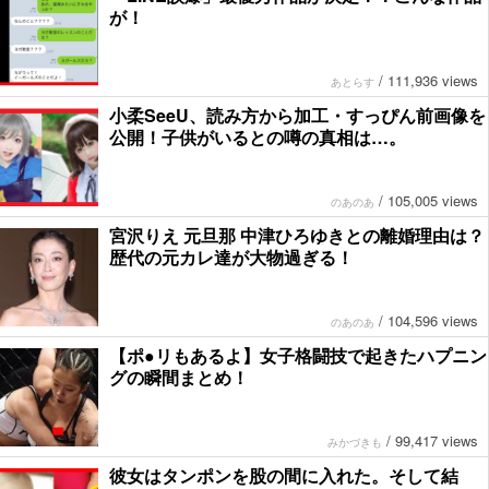
が！
/
111,936 views
あとらす
小柔SeeU、読み方から加工・すっぴん前画像を
公開！子供がいるとの噂の真相は…。
/
105,005 views
のあのあ
宮沢りえ 元旦那 中津ひろゆきとの離婚理由は？
歴代の元カレ達が大物過ぎる！
/
104,596 views
のあのあ
【ポ●リもあるよ】女子格闘技で起きたハプニン
グの瞬間まとめ！
/
99,417 views
みかづきも
彼女はタンポンを股の間に入れた。そして結