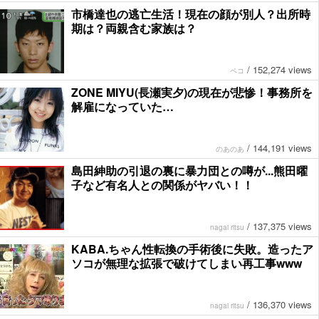
市橋達也の逃亡生活！現在の顔が別人？出所時
期は？両親含む家族は？
/
152,274 views
ペコ
ZONE MIYU(長瀬実夕)の現在が悲惨！事務所を
解雇になっていた…
/
144,191 views
のあのあ
島田紳助の引退の裏に暴力団との噂が...熊田曜
子など有名人との関係がヤバい！！
/
137,375 views
nagai ritsu
KABA.ちゃん性転換の手術後に失敗。造ったア
ソコが無理な拡張で破けてしまい再工事www
/
136,370 views
nagai ritsu