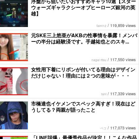
序盤から狙いたいおすすめキャラ10選【スター
ウォーズギャラクシーオブヒーローズ銀河の英
雄】
/
119,859 views
faint12
元SKE三上悠亜がAKBの性事情を暴露！メンバ
ーの半分は経験済です。手越祐也とのスキ...
/
117,550 views
nagai ritsu
女性用下着にリボンが付いてる理由はデザイン
だけじゃない！理由には２つの意味が・・・
/
117,339 views
tani
市橋達也イケメンでスペック高すぎ！現在はど
うしてる？両親が語ったこと
/
117,073 views
ペコ
「LINE誤爆」最優秀作品が決定！！こんな作品