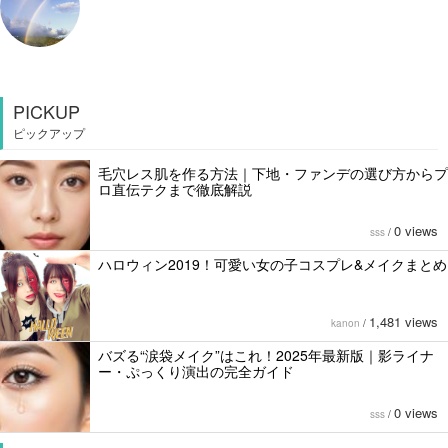
PICKUP
ピックアップ
毛穴レス肌を作る方法｜下地・ファンデの選び方からプ
ロ直伝テクまで徹底解説
0 views
sss
/
ハロウィン2019！可愛い女の子コスプレ&メイクまとめ
1,481 views
kanon
/
バズる“涙袋メイク”はこれ！2025年最新版｜影ライナ
ー・ぷっくり演出の完全ガイド
0 views
sss
/