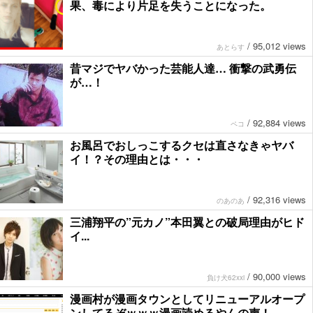
果、毒により片足を失うことになった。
/
95,012 views
あとらす
昔マジでヤバかった芸能人達… 衝撃の武勇伝
が…！
/
92,884 views
ペコ
お風呂でおしっこするクセは直さなきゃヤバ
イ！？その理由とは・・・
/
92,316 views
のあのあ
三浦翔平の”元カノ”本田翼との破局理由がヒド
イ...
/
90,000 views
負け犬62xxi
漫画村が漫画タウンとしてリニューアルオープ
ンしてるぞｗｗｗ漫画読めるやんの声！