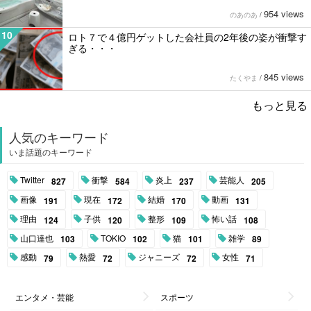
954 views
のあのあ
/
10
ロト７で４億円ゲットした会社員の2年後の姿が衝撃す
ぎる・・・
845 views
たくやま
/
もっと見る
人気のキーワード
いま話題のキーワード
Twitter
衝撃
炎上
芸能人
827
584
237
205
画像
現在
結婚
動画
191
172
170
131
理由
子供
整形
怖い話
124
120
109
108
山口達也
TOKIO
猫
雑学
103
102
101
89
感動
熱愛
ジャニーズ
女性
79
72
72
71
エンタメ・芸能
スポーツ