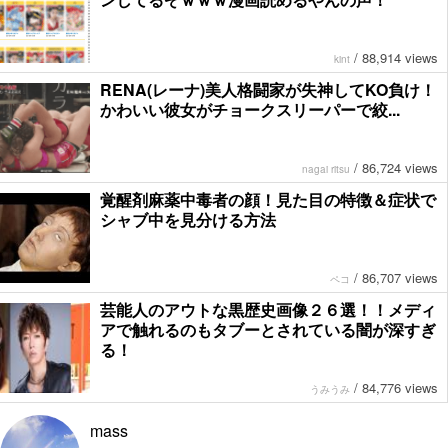
/
88,914 views
kint
RENA(レーナ)美人格闘家が失神してKO負け！
かわいい彼女がチョークスリーパーで絞...
/
86,724 views
nagai ritsu
覚醒剤麻薬中毒者の顔！見た目の特徴＆症状で
シャブ中を見分ける方法
/
86,707 views
ペコ
芸能人のアウトな黒歴史画像２６選！！メディ
アで触れるのもタブーとされている闇が深すぎ
る！
/
84,776 views
うみうみ
mass