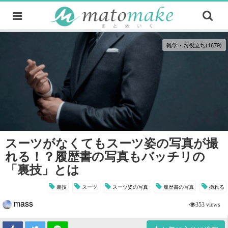
雑学・お役立ち(1679)
スーツがなくてもスーツ姿の写真が撮
れる！？履歴書の写真もバッチリの
「裏技」とは
裏技
スーツ
スーツ姿の写真
履歴書の写真
撮れる
mass
353 views