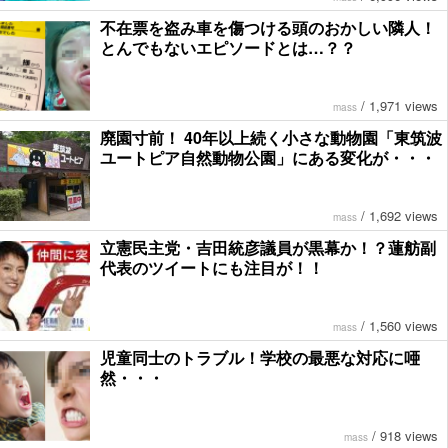
不在票を盗み車を傷つける頭のおかしい隣人！
とんでもないエピソードとは…？？
/
1,971 views
mass
廃園寸前！ 40年以上続く小さな動物園「東筑波
ユートピア自然動物公園」にある変化が・・・
/
1,692 views
mass
立憲民主党・吉田統彦議員が黒幕か！？蓮舫副
代表のツイートにも注目が！！
/
1,560 views
mass
児童同士のトラブル！学校の最悪な対応に唖
然・・・
/
918 views
mass