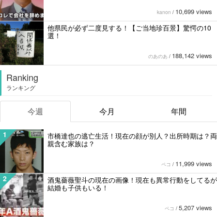
10,699 views
kanon
/
他県民が必ず二度見する！【ご当地珍百景】驚愕の10
選！
188,142 views
のあのあ
/
Ranking
ランキング
今週
今月
年間
1
市橋達也の逃亡生活！現在の顔が別人？出所時期は？両
親含む家族は？
11,999 views
ペコ
/
2
酒鬼薔薇聖斗の現在の画像！現在も異常行動をしてるが
結婚も子供もいる！
5,207 views
ペコ
/