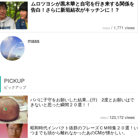
ムロツヨシが黒木華と自宅を行き来する関係を
告白！さらに新垣結衣がキッチンに！？
/
1,771 views
mass
mass
PICKUP
ピックアップ
パパに子守をお願いした結果...(汗) 2度とお願いはで
きないと思った瞬間２０選！！
123,172 views
mirai
/
昭和時代インパクト抜群のフレーズＣＭ特集２０選！い
つまでも頭から離れなかったあのCMが懐かしい。