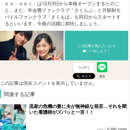
ｋｏ．ｎｅｔ」は12月3日から本格オープンするとのこ
と。また、年会費ファンクラブ「さくらぶ」と月額制モ
バイルファンクラブ「さくもば」も同日からスタートす
るといいます。今後の活躍に期待しましょう。
この記事が気に入ったら
いいねしよう！
つぶやく
この記事は現在コメントを表示していません。
関連する記事
流産の危機の妻に夫が無神経な発言…それを聞
いた看護師がズバッと一言！！
/
6,996 views
mass