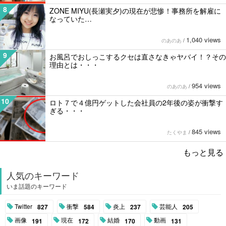
8
ZONE MIYU(長瀬実夕)の現在が悲惨！事務所を解雇に
なっていた…
1,040 views
のあのあ
/
9
お風呂でおしっこするクセは直さなきゃヤバイ！？その
理由とは・・・
954 views
のあのあ
/
10
ロト７で４億円ゲットした会社員の2年後の姿が衝撃す
ぎる・・・
845 views
たくやま
/
もっと見る
人気のキーワード
いま話題のキーワード
Twitter
衝撃
炎上
芸能人
827
584
237
205
画像
現在
結婚
動画
191
172
170
131