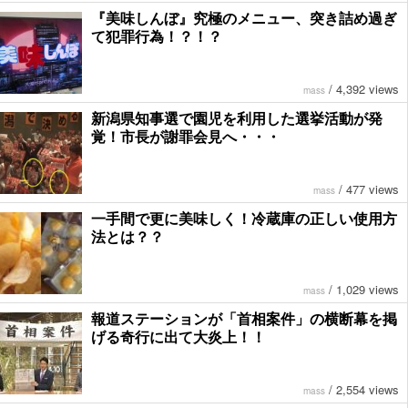
『美味しんぼ』究極のメニュー、突き詰め過ぎ
て犯罪行為！？！？
/
4,392 views
mass
新潟県知事選で園児を利用した選挙活動が発
覚！市長が謝罪会見へ・・・
/
477 views
mass
一手間で更に美味しく！冷蔵庫の正しい使用方
法とは？？
/
1,029 views
mass
報道ステーションが「首相案件」の横断幕を掲
げる奇行に出て大炎上！！
/
2,554 views
mass