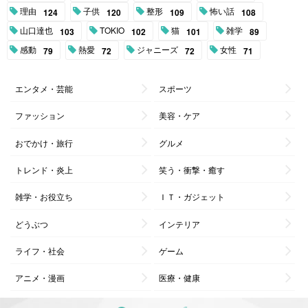
理由
子供
整形
怖い話
124
120
109
108
山口達也
TOKIO
猫
雑学
103
102
101
89
感動
熱愛
ジャニーズ
女性
79
72
72
71
エンタメ・芸能
スポーツ
ファッション
美容・ケア
おでかけ・旅行
グルメ
トレンド・炎上
笑う・衝撃・癒す
雑学・お役立ち
ＩＴ・ガジェット
どうぶつ
インテリア
ライフ・社会
ゲーム
アニメ・漫画
医療・健康