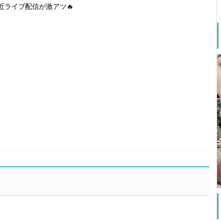
近ライブ配信が激アツ🔥