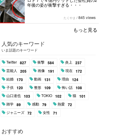
ロト７で４億円ゲットした会社員の2
年後の姿が衝撃すぎる・・・
845 views
たくやま
/
もっと見る
人気のキーワード
いま話題のキーワード
Twitter
衝撃
炎上
827
584
237
芸能人
画像
現在
205
191
172
結婚
動画
理由
170
131
124
子供
整形
怖い話
120
109
108
山口達也
TOKIO
猫
103
102
101
雑学
感動
熱愛
89
79
72
ジャニーズ
女性
72
71
おすすめ