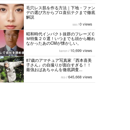
毛穴レス肌を作る方法｜下地・ファン
デの選び方からプロ直伝テクまで徹底
解説
0 views
sss
/
昭和時代インパクト抜群のフレーズＣ
Ｍ特集２０選！いつまでも頭から離れ
なかったあのCMが懐かしい。
10,699 views
kanon
/
87歳のアマチュア写真家『西本喜美
子さん』の自撮りが面白すぎる！！
最強おばあちゃんを徹底調査...
645,668 views
rico
/