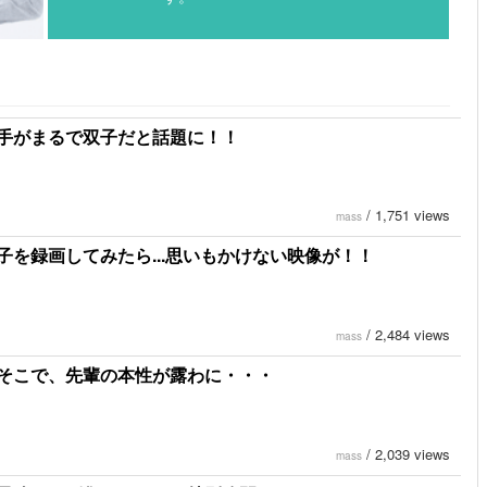
手がまるで双子だと話題に！！
/
1,751 views
mass
を録画してみたら...思いもかけない映像が！！
/
2,484 views
mass
そこで、先輩の本性が露わに・・・
/
2,039 views
mass