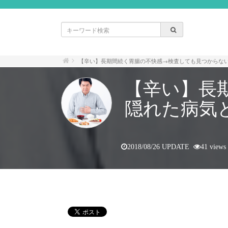
【辛い】長期間続く胃腸の不快感→検査しても見つからな
【辛い】長
隠れた病気
2018/08/26 UPDATE
41 views