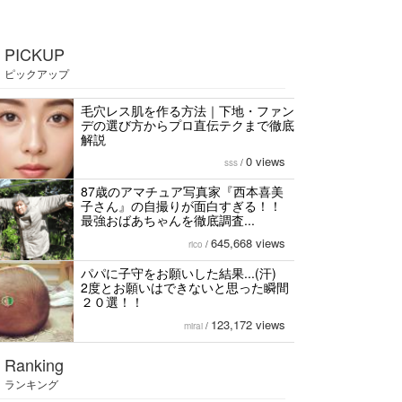
PICKUP
ピックアップ
毛穴レス肌を作る方法｜下地・ファン
デの選び方からプロ直伝テクまで徹底
解説
0 views
sss
/
87歳のアマチュア写真家『西本喜美
子さん』の自撮りが面白すぎる！！
最強おばあちゃんを徹底調査...
645,668 views
rico
/
パパに子守をお願いした結果...(汗)
2度とお願いはできないと思った瞬間
２０選！！
123,172 views
mirai
/
Ranking
ランキング