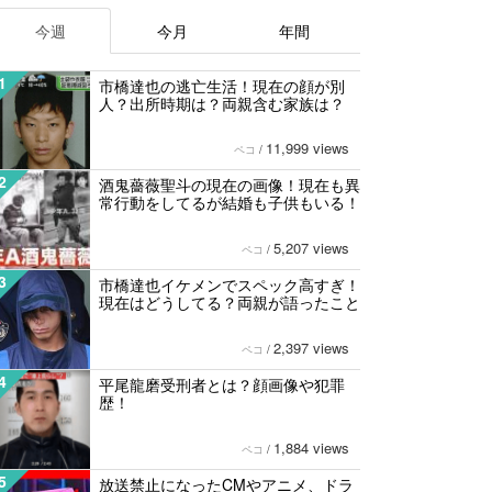
今週
今月
年間
1
市橋達也の逃亡生活！現在の顔が別
人？出所時期は？両親含む家族は？
11,999 views
ペコ
/
2
酒鬼薔薇聖斗の現在の画像！現在も異
常行動をしてるが結婚も子供もいる！
5,207 views
ペコ
/
3
市橋達也イケメンでスペック高すぎ！
現在はどうしてる？両親が語ったこと
2,397 views
ペコ
/
4
平尾龍磨受刑者とは？顔画像や犯罪
歴！
1,884 views
ペコ
/
5
放送禁止になったCMやアニメ、ドラ