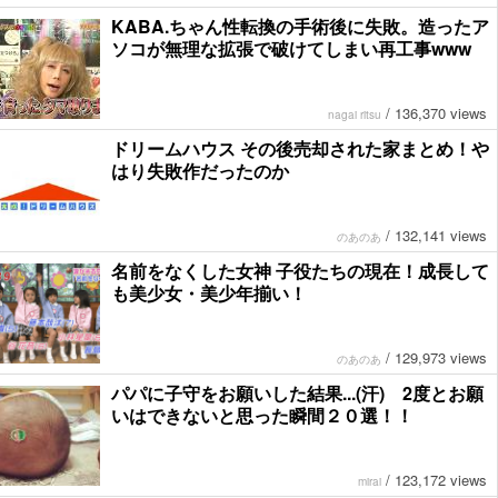
KABA.ちゃん性転換の手術後に失敗。造ったア
ソコが無理な拡張で破けてしまい再工事www
/
136,370 views
nagai ritsu
ドリームハウス その後売却された家まとめ！や
はり失敗作だったのか
/
132,141 views
のあのあ
名前をなくした女神 子役たちの現在！成長して
も美少女・美少年揃い！
/
129,973 views
のあのあ
パパに子守をお願いした結果...(汗) 2度とお願
いはできないと思った瞬間２０選！！
/
123,172 views
mirai