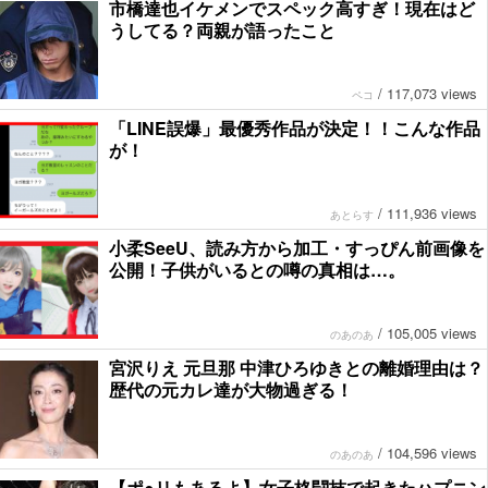
市橋達也イケメンでスペック高すぎ！現在はど
うしてる？両親が語ったこと
/
117,073 views
ペコ
「LINE誤爆」最優秀作品が決定！！こんな作品
が！
/
111,936 views
あとらす
小柔SeeU、読み方から加工・すっぴん前画像を
公開！子供がいるとの噂の真相は…。
/
105,005 views
のあのあ
宮沢りえ 元旦那 中津ひろゆきとの離婚理由は？
歴代の元カレ達が大物過ぎる！
/
104,596 views
のあのあ
【ポ●リもあるよ】女子格闘技で起きたハプニン