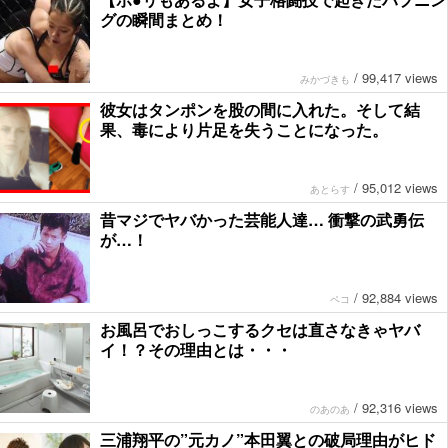
グの瞬間まとめ！
/
99,417 views
みかづきも
彼女はタンポンを股の間に入れた。そして結
果、毒により片足を失うことになった。
/
95,012 views
あとらす
昔マジでヤバかった芸能人達… 衝撃の武勇伝
が…！
/
92,884 views
ペコ
お風呂でおしっこするクセは直さなきゃヤバ
イ！？その理由とは・・・
/
92,316 views
のあのあ
三浦翔平の”元カノ”本田翼との破局理由がヒド