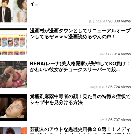
イ...
/
90,000 views
負け犬62xxi
漫画村が漫画タウンとしてリニューアルオープ
ンしてるぞｗｗｗ漫画読めるやんの声！
/
88,914 views
kint
RENA(レーナ)美人格闘家が失神してKO負け！
かわいい彼女がチョークスリーパーで絞...
/
86,724 views
nagai ritsu
覚醒剤麻薬中毒者の顔！見た目の特徴＆症状で
シャブ中を見分ける方法
/
86,707 views
ペコ
芸能人のアウトな黒歴史画像２６選！！メディ