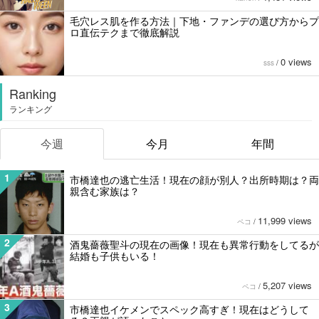
毛穴レス肌を作る方法｜下地・ファンデの選び方からプ
ロ直伝テクまで徹底解説
0 views
sss
/
Ranking
ランキング
今週
今月
年間
1
市橋達也の逃亡生活！現在の顔が別人？出所時期は？両
親含む家族は？
11,999 views
ペコ
/
2
酒鬼薔薇聖斗の現在の画像！現在も異常行動をしてるが
結婚も子供もいる！
5,207 views
ペコ
/
3
市橋達也イケメンでスペック高すぎ！現在はどうして