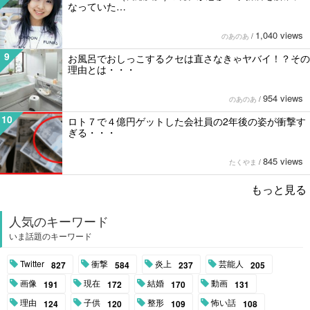
なっていた…
1,040 views
のあのあ
/
9
お風呂でおしっこするクセは直さなきゃヤバイ！？その
理由とは・・・
954 views
のあのあ
/
10
ロト７で４億円ゲットした会社員の2年後の姿が衝撃す
ぎる・・・
845 views
たくやま
/
もっと見る
人気のキーワード
いま話題のキーワード
Twitter
衝撃
炎上
芸能人
827
584
237
205
画像
現在
結婚
動画
191
172
170
131
理由
子供
整形
怖い話
124
120
109
108