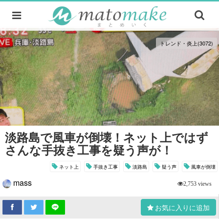
トレンド・炎上(3072)
淡路島で風車が倒壊！ネット上ではず
さんな手抜き工事を疑う声が！
ネット上
手抜き工事
淡路島
疑う声
風車が倒壊
mass
2,753 views
お気に入りに追加