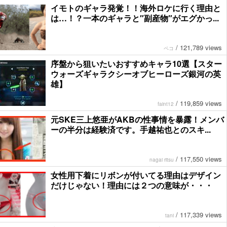
イモトのギャラ発覚！！海外ロケに行く理由と
は…！？一本のギャラと″副産物″がエグかっ...
/
121,789 views
ペコ
序盤から狙いたいおすすめキャラ10選【スター
ウォーズギャラクシーオブヒーローズ銀河の英
雄】
/
119,859 views
faint12
元SKE三上悠亜がAKBの性事情を暴露！メンバ
ーの半分は経験済です。手越祐也とのスキ...
/
117,550 views
nagai ritsu
女性用下着にリボンが付いてる理由はデザイン
だけじゃない！理由には２つの意味が・・・
/
117,339 views
tani