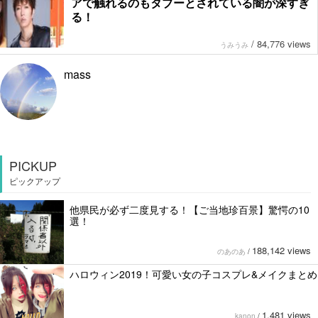
アで触れるのもタブーとされている闇が深すぎ
る！
/
84,776 views
うみうみ
mass
PICKUP
ピックアップ
他県民が必ず二度見する！【ご当地珍百景】驚愕の10
選！
188,142 views
のあのあ
/
ハロウィン2019！可愛い女の子コスプレ&メイクまとめ
1,481 views
kanon
/