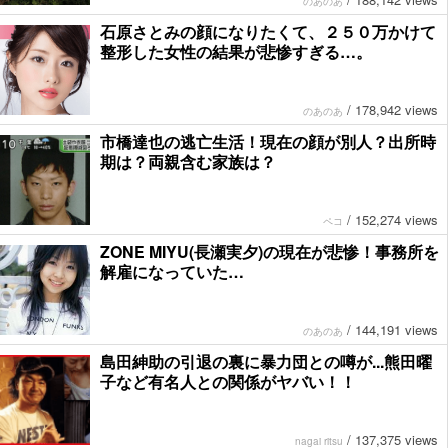
のあのあ
石原さとみの顔になりたくて、２５０万かけて
整形した女性の結果が悲惨すぎる…。
/
178,942 views
のあのあ
市橋達也の逃亡生活！現在の顔が別人？出所時
期は？両親含む家族は？
/
152,274 views
ペコ
ZONE MIYU(長瀬実夕)の現在が悲惨！事務所を
解雇になっていた…
/
144,191 views
のあのあ
島田紳助の引退の裏に暴力団との噂が...熊田曜
子など有名人との関係がヤバい！！
/
137,375 views
nagai ritsu