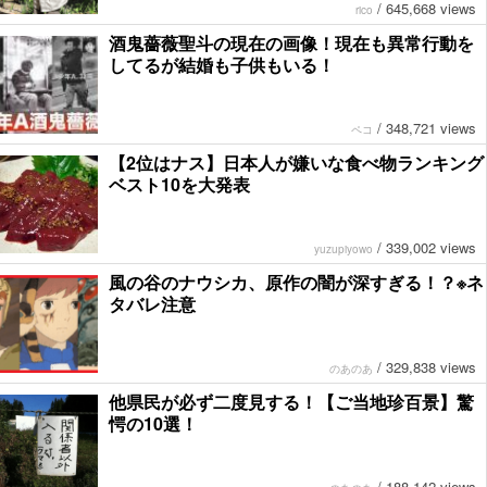
/
645,668 views
rico
酒鬼薔薇聖斗の現在の画像！現在も異常行動を
してるが結婚も子供もいる！
/
348,721 views
ペコ
【2位はナス】日本人が嫌いな食べ物ランキング
ベスト10を大発表
/
339,002 views
yuzupiyowo
風の谷のナウシカ、原作の闇が深すぎる！？※ネ
タバレ注意
/
329,838 views
のあのあ
他県民が必ず二度見する！【ご当地珍百景】驚
愕の10選！
/
188,142 views