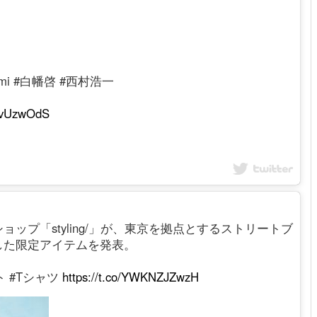
yumi #白幡啓 #西村浩一
Y7vUzwOdS
ップ「styling/」が、東京を拠点とするストリートブ
した限定アイテムを発表。
ト #Tシャツ
https://t.co/YWKNZJZwzH