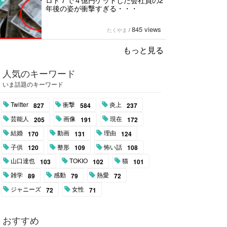
ロト７で４億円ゲットした会社員の2
年後の姿が衝撃すぎる・・・
845 views
たくやま
/
もっと見る
人気のキーワード
いま話題のキーワード
Twitter
衝撃
炎上
827
584
237
芸能人
画像
現在
205
191
172
結婚
動画
理由
170
131
124
子供
整形
怖い話
120
109
108
山口達也
TOKIO
猫
103
102
101
雑学
感動
熱愛
89
79
72
ジャニーズ
女性
72
71
おすすめ