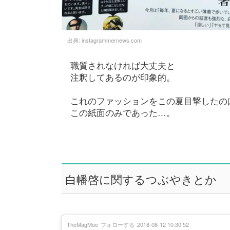
出典:
instagrammernews.com
職質されなければ大丈夫と
注釈してあるのが印象的。
これのファッションをこの夏目撃したの
この紙面のみであった…。
白幡啓に関するつぶやきとか
TheMagMoe
フォローする
2018-08-12 10:30:52