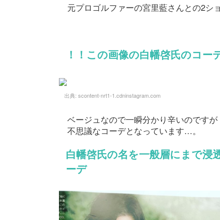
元プロゴルファーの宮里藍さんとの2シ
！！この画像の白幡啓氏のコー
出典:
scontent-nrt1-1.cdninstagram.com
ベージュなので一瞬分かり辛いのですが
不思議なコーデとなっています…。
白幡啓氏の名を一般層にまで浸
ーデ