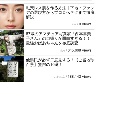
毛穴レス肌を作る方法｜下地・ファン
デの選び方からプロ直伝テクまで徹底
解説
0 views
sss
/
87歳のアマチュア写真家『西本喜美
子さん』の自撮りが面白すぎる！！
最強おばあちゃんを徹底調査...
645,668 views
rico
/
他県民が必ず二度見する！【ご当地珍
百景】驚愕の10選！
188,142 views
のあのあ
/