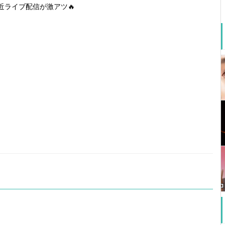
近ライブ配信が激アツ🔥