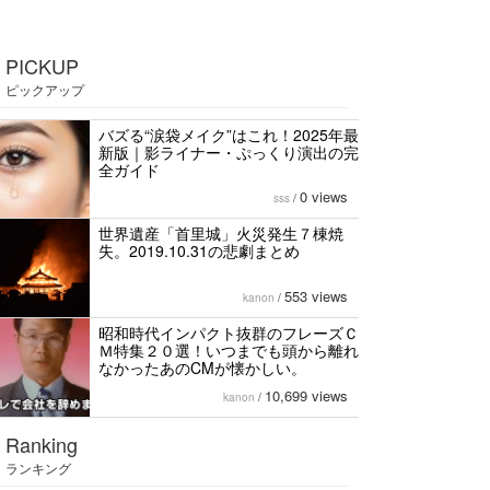
PICKUP
ピックアップ
バズる“涙袋メイク”はこれ！2025年最
新版｜影ライナー・ぷっくり演出の完
全ガイド
0 views
sss
/
世界遺産「首里城」火災発生７棟焼
失。2019.10.31の悲劇まとめ
553 views
kanon
/
昭和時代インパクト抜群のフレーズＣ
Ｍ特集２０選！いつまでも頭から離れ
なかったあのCMが懐かしい。
10,699 views
kanon
/
Ranking
ランキング