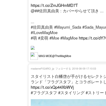
https://t.co/ZmJGHmMD7T
@##佐田真由美 : カバーやらせて頂き ...
...
#佐田真由美 #Mayumi_Sada #Sada_Ma
#ILoveMagMoe
#萌 #卖萌 #Moe #MagMoe
https://t.co/d
MAG MOE@TheMagMoe
madameFIGARO_jp
フォローする
2018-08-09 17:10:03
スタイリスト白幡啓が手がけるセレクトショ
ランド「フラグスタフ」とコラボレート
https://t.co/xQp44XbWVj
#フラグスタフ #スタイリング #ストリー