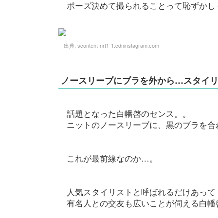
ポーズ決めて撮られることって恥ずかし
出典:
scontent-nrt1-1.cdninstagram.com
ノースリーブにブラを外から…スタイ
話題となった白幡啓のセンス。。
ニットのノースリーブに、黒のブラを合
これが最前線なのか…。
人気スタイリストと呼ばれるだけあって
有名人との交友も広いことが伺える白幡