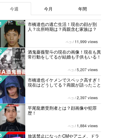
今週
今月
年間
1
市橋達也の逃亡生活！現在の顔が別
人？出所時期は？両親含む家族は？
11,999 views
ペコ
/
2
酒鬼薔薇聖斗の現在の画像！現在も異
常行動をしてるが結婚も子供もいる！
5,207 views
ペコ
/
3
市橋達也イケメンでスペック高すぎ！
現在はどうしてる？両親が語ったこと
2,397 views
ペコ
/
4
平尾龍磨受刑者とは？顔画像や犯罪
歴！
1,884 views
ペコ
/
5
放送禁止になったCMやアニメ、ドラ