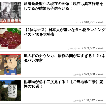
酒鬼薔薇聖斗の現在の画像！現在も異常行動を
してるが結婚も子供もいる！
/
348,721 views
ペコ
【2位はナス】日本人が嫌いな食べ物ランキング
ベスト10を大発表
/
339,002 views
yuzupiyowo
風の谷のナウシカ、原作の闇が深すぎる！？※ネ
タバレ注意
/
329,838 views
のあのあ
他県民が必ず二度見する！【ご当地珍百景】驚
愕の10選！
/
188,142 views
のあのあ