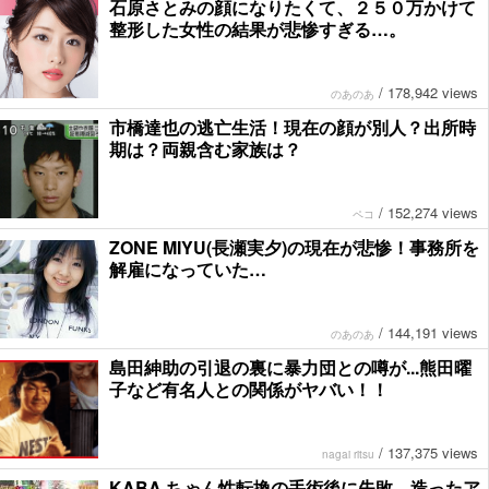
石原さとみの顔になりたくて、２５０万かけて
整形した女性の結果が悲惨すぎる…。
/
178,942 views
のあのあ
市橋達也の逃亡生活！現在の顔が別人？出所時
期は？両親含む家族は？
/
152,274 views
ペコ
ZONE MIYU(長瀬実夕)の現在が悲惨！事務所を
解雇になっていた…
/
144,191 views
のあのあ
島田紳助の引退の裏に暴力団との噂が...熊田曜
子など有名人との関係がヤバい！！
/
137,375 views
nagai ritsu
KABA.ちゃん性転換の手術後に失敗。造ったア