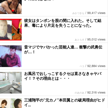
/
99,417 views
みかづきも
彼女はタンポンを股の間に入れた。そして結
果、毒により片足を失うことになった。
/
95,012 views
あとらす
昔マジでヤバかった芸能人達… 衝撃の武勇伝
が…！
/
92,884 views
ペコ
お風呂でおしっこするクセは直さなきゃヤバ
イ！？その理由とは・・・
/
92,316 views
のあのあ
三浦翔平の”元カノ”本田翼との破局理由がヒド
イ...