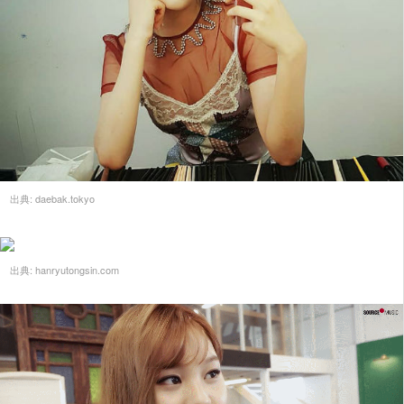
出典:
daebak.tokyo
出典:
hanryutongsin.com