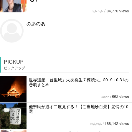
/
84,776 views
うみうみ
のあのあ
PICKUP
ピックアップ
世界遺産「首里城」火災発生７棟焼失。2019.10.31の
悲劇まとめ
553 views
kanon
/
他県民が必ず二度見する！【ご当地珍百景】驚愕の10
選！
188,142 views
のあのあ
/