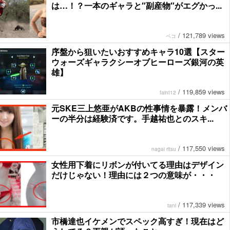
は…！？一本のギャラと″副産物″がエグかっ...
/
121,789 views
ペコ
序盤から狙いたいおすすめキャラ10選【スター
ウォーズギャラクシーオブヒーローズ銀河の英
雄】
/
119,859 views
faint12
元SKE三上悠亜がAKBの性事情を暴露！メンバ
ーの半分は経験済です。手越祐也とのスキ...
/
117,550 views
nagai ritsu
女性用下着にリボンが付いてる理由はデザイン
だけじゃない！理由には２つの意味が・・・
/
117,339 views
tani
市橋達也イケメンでスペック高すぎ！現在はど