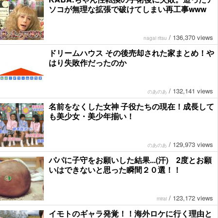
ソコが無理な拡張で破けてしまい再工事www
/
136,370 views
nagai ritsu
ドリームハウス その後売却された家まとめ！や
はり失敗作だったのか
/
132,141 views
のあのあ
名前をなくした女神 子役たちの現在！成長して
も美少女・美少年揃い！
/
129,973 views
のあのあ
パパに子守をお願いした結果...(汗) 2度とお願
いはできないと思った瞬間２０選！！
/
123,172 views
mirai
イモトのギャラ発覚！！海外ロケに行く理由と