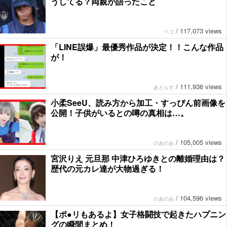
うしてる？両親が語ったこと
/
117,073 views
ペコ
「LINE誤爆」最優秀作品が決定！！こんな作品
が！
/
111,936 views
あとらす
小柔SeeU、読み方から加工・すっぴん前画像を
公開！子供がいるとの噂の真相は…。
/
105,005 views
のあのあ
宮沢りえ 元旦那 中津ひろゆきとの離婚理由は？
歴代の元カレ達が大物過ぎる！
/
104,596 views
のあのあ
【ポ●リもあるよ】女子格闘技で起きたハプニン
グの瞬間まとめ！