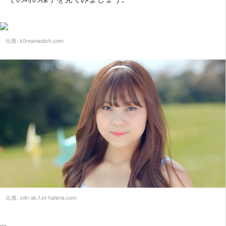
出典:
k0reanwatch.com
出典:
cdn-ak.f.st-hatena.com