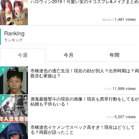
ハロウィン2019！可愛い女の子コスプレ&メイクまとめ
1,481 views
kanon
/
Ranking
ランキング
今週
今月
年間
1
市橋達也の逃亡生活！現在の顔が別人？出所時期は？両
親含む家族は？
11,999 views
ペコ
/
2
酒鬼薔薇聖斗の現在の画像！現在も異常行動をしてるが
結婚も子供もいる！
5,207 views
ペコ
/
3
市橋達也イケメンでスペック高すぎ！現在はどうして
る？両親が語ったこと