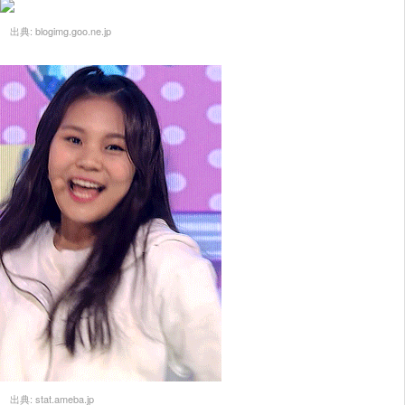
出典:
blogimg.goo.ne.jp
出典:
stat.ameba.jp