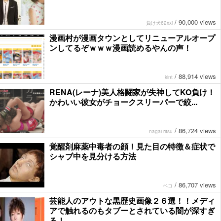
/
90,000 views
負け犬62xxi
漫画村が漫画タウンとしてリニューアルオープ
ンしてるぞｗｗｗ漫画読めるやんの声！
/
88,914 views
kint
RENA(レーナ)美人格闘家が失神してKO負け！
かわいい彼女がチョークスリーパーで絞...
/
86,724 views
nagai ritsu
覚醒剤麻薬中毒者の顔！見た目の特徴＆症状で
シャブ中を見分ける方法
/
86,707 views
ペコ
芸能人のアウトな黒歴史画像２６選！！メディ
アで触れるのもタブーとされている闇が深すぎ
る！