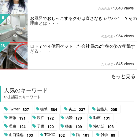
1,040 views
のあのあ
/
9
お風呂でおしっこするクセは直さなきゃヤバイ！？その
理由とは・・・
954 views
のあのあ
/
10
ロト７で４億円ゲットした会社員の2年後の姿が衝撃す
ぎる・・・
845 views
たくやま
/
もっと見る
人気のキーワード
いま話題のキーワード
Twitter
衝撃
炎上
芸能人
827
584
237
205
画像
現在
結婚
動画
191
172
170
131
理由
子供
整形
怖い話
124
120
109
108
山口達也
TOKIO
猫
雑学
103
102
101
89