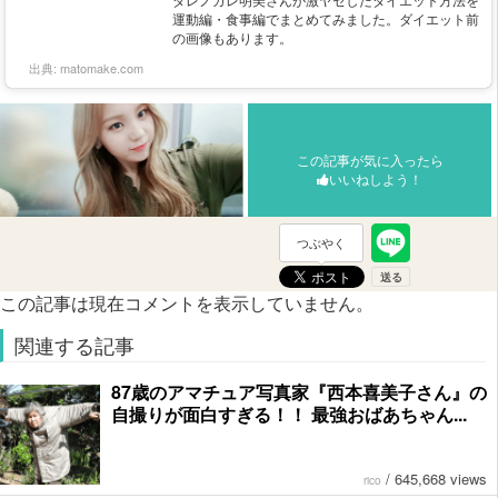
運動編・食事編でまとめてみました。ダイエット前
の画像もあります。
出典:
matomake.com
この記事が気に入ったら
いいねしよう！
つぶやく
この記事は現在コメントを表示していません。
関連する記事
87歳のアマチュア写真家『西本喜美子さん』の
自撮りが面白すぎる！！ 最強おばあちゃん...
/
645,668 views
rico