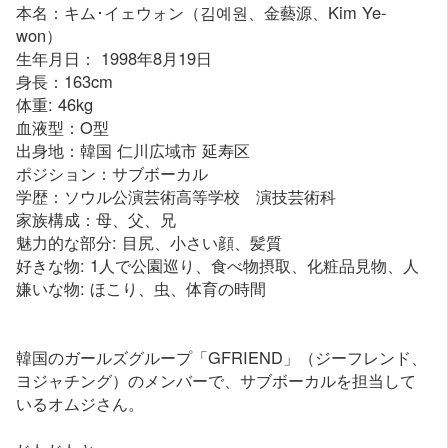
本名：キム･イェウォン（김예원、金藝源、Kim Ye-
won）
生年月日： 1998年8月19日
身長：163cm
体重: 46kg
血液型：O型
出身地：韓国 仁川広域市 延寿区
ポジション：サブボーカル
学歴：ソウル公演芸術高等学校 演技芸術科
家族構成：母、父、兄
魅力的な部分: 目尻、小さい顔、髪質
好きな物: 1人で公園巡り、食べ物摂取、化粧品見物、人
嫌いな物: ほこり、虫、体育の時間
韓国のガールズグループ「GFRIEND」（ジーフレンド、
ヨジャチング）のメンバーで、サブボーカルを担当して
いるオムジさん。