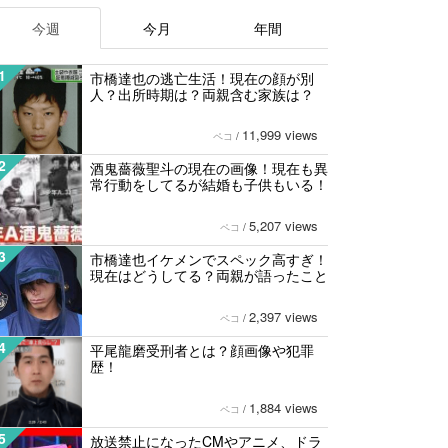
今週
今月
年間
1
市橋達也の逃亡生活！現在の顔が別
人？出所時期は？両親含む家族は？
11,999 views
ペコ
/
2
酒鬼薔薇聖斗の現在の画像！現在も異
常行動をしてるが結婚も子供もいる！
5,207 views
ペコ
/
3
市橋達也イケメンでスペック高すぎ！
現在はどうしてる？両親が語ったこと
2,397 views
ペコ
/
4
平尾龍磨受刑者とは？顔画像や犯罪
歴！
1,884 views
ペコ
/
5
放送禁止になったCMやアニメ、ドラ