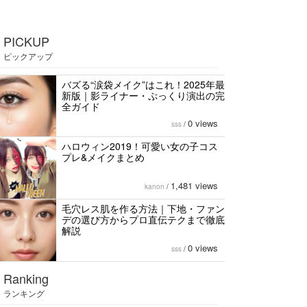
PICKUP
ピックアップ
バズる“涙袋メイク”はこれ！2025年最
新版｜影ライナー・ぷっくり演出の完
全ガイド
0 views
sss
/
ハロウィン2019！可愛い女の子コス
プレ&メイクまとめ
1,481 views
kanon
/
毛穴レス肌を作る方法｜下地・ファン
デの選び方からプロ直伝テクまで徹底
解説
0 views
sss
/
Ranking
ランキング