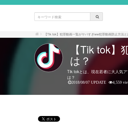
【Tik tok】犯罪動画一覧がヤバすぎww犯罪動画防止方法
【Tik t
は？
Tik tokとは、現在若者に大
は？
2018/08/07 UPDATE
4,559 vi