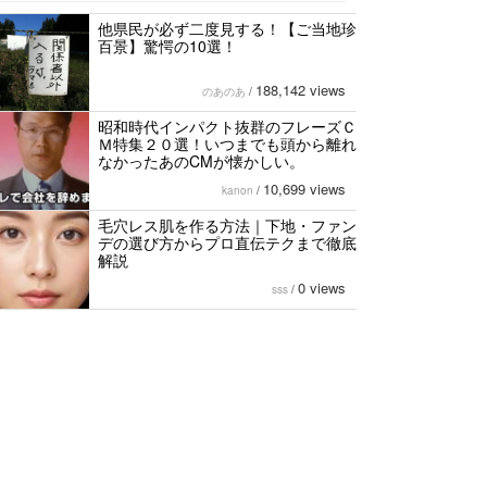
他県民が必ず二度見する！【ご当地珍
百景】驚愕の10選！
188,142 views
のあのあ
/
昭和時代インパクト抜群のフレーズＣ
Ｍ特集２０選！いつまでも頭から離れ
なかったあのCMが懐かしい。
10,699 views
kanon
/
毛穴レス肌を作る方法｜下地・ファン
デの選び方からプロ直伝テクまで徹底
解説
0 views
sss
/