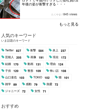
ロト７で４億円ゲットした会社員の2
年後の姿が衝撃すぎる・・・
845 views
たくやま
/
もっと見る
人気のキーワード
いま話題のキーワード
Twitter
衝撃
炎上
827
584
237
芸能人
画像
現在
205
191
172
結婚
動画
理由
170
131
124
子供
整形
怖い話
120
109
108
山口達也
TOKIO
猫
103
102
101
雑学
感動
熱愛
89
79
72
ジャニーズ
女性
72
71
おすすめ