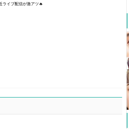
近ライブ配信が激アツ🔥