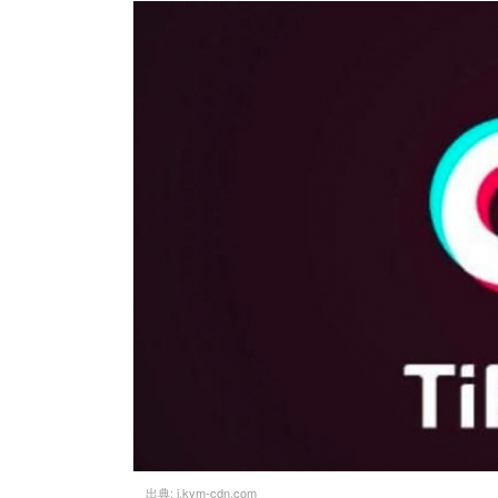
出典:
i.kym-cdn.com