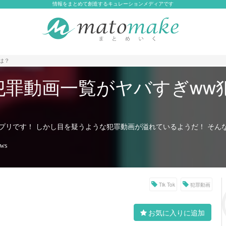
情報をまとめて創造するキュレーションメディアです
とは？
ok】犯罪動画一覧がヤバすぎw
人気アプリです！ しかし目を疑うような犯罪動画が溢れているようだ！ そ
ews
Tik Tok
犯罪動画
お気に入りに追加