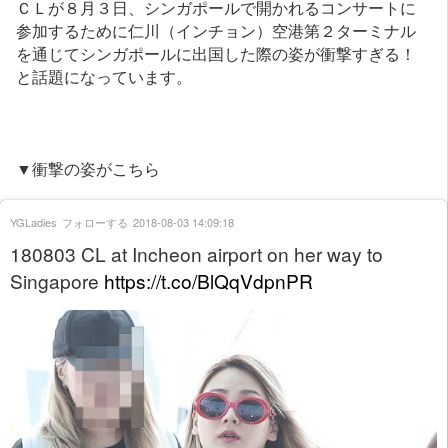
ＣＬが８月３日、シンガポールで開かれるコンサートに
参加するために仁川（インチョン）空港第２ターミナル
を通じてシンガポールに出国した際の姿が衝撃すぎる！
と話題になっています。
▼衝撃の姿がこちら
YGLadies
フォローする
2018-08-03 14:09:18
180803 CL at Incheon airport on her way to
Singapore
https://t.co/BlQqVdpnPR