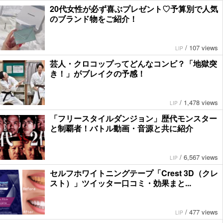
20代女性が必ず喜ぶプレゼント♡予算別で人気
のブランド物をご紹介！
/
107 views
LIP
芸人・クロコップってどんなコンビ？「地獄突
き！」がブレイクの予感！
/
1,478 views
LIP
「フリースタイルダンジョン」歴代モンスター
と制覇者！バトル動画・音源と共に紹介
/
6,567 views
LIP
セルフホワイトニングテープ「Crest 3D（クレ
スト）」ツイッター口コミ・効果まと...
/
477 views
LIP