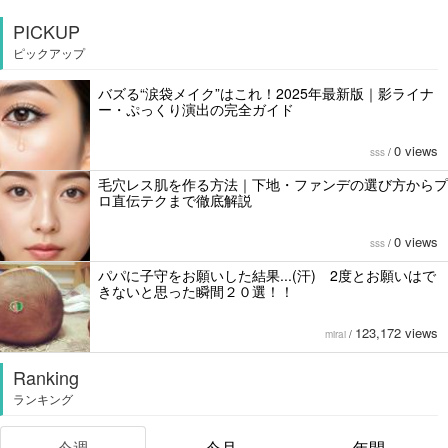
PICKUP
ピックアップ
バズる“涙袋メイク”はこれ！2025年最新版｜影ライナ
ー・ぷっくり演出の完全ガイド
0 views
sss
/
毛穴レス肌を作る方法｜下地・ファンデの選び方からプ
ロ直伝テクまで徹底解説
0 views
sss
/
パパに子守をお願いした結果...(汗) 2度とお願いはで
きないと思った瞬間２０選！！
123,172 views
mirai
/
Ranking
ランキング
今週
今月
年間