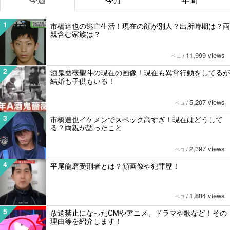
1
市橋達也の逃亡生活！現在の顔が別人？出所時期は？両
親含む家族は？
11,999 views
ペコ
/
2
酒鬼薔薇聖斗の現在の画像！現在も異常行動をしてるが
結婚も子供もいる！
5,207 views
ペコ
/
3
市橋達也イケメンでスペック高すぎ！現在はどうして
る？両親が語ったこと
2,397 views
ペコ
/
4
平尾龍磨受刑者とは？顔画像や犯罪歴！
1,884 views
ペコ
/
5
放送禁止になったCMやアニメ、ドラマや歌など！その
理由等を紹介します！