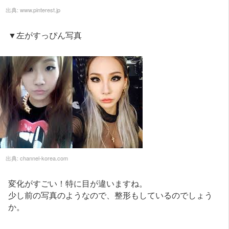
出典:
www.pinterest.jp
▼左がすっぴん写真
出典:
channel-korea.com
変化がすごい！特に目が違いますね。
少し前の写真のようなので、整形もしているのでしょう
か。