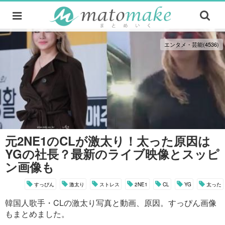
エンタメ・芸能(4536)
元2NE1のCLが激太り！太った原因は
YGの社長？最新のライブ映像とスッピ
ン画像も
すっぴん
激太り
ストレス
2NE1
CL
YG
太った
韓国人歌手・CLの激太り写真と動画、原因。すっぴん画像
もまとめました。