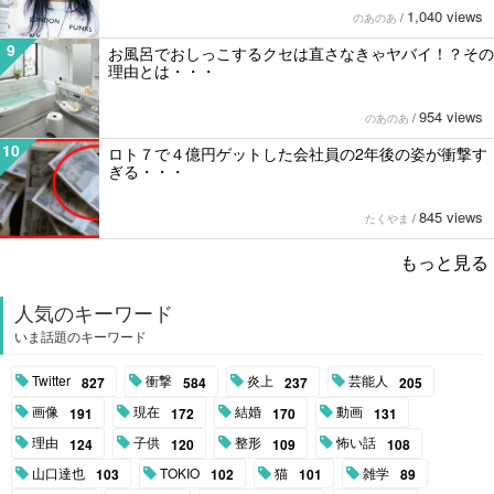
1,040 views
のあのあ
/
9
お風呂でおしっこするクセは直さなきゃヤバイ！？その
理由とは・・・
954 views
のあのあ
/
10
ロト７で４億円ゲットした会社員の2年後の姿が衝撃す
ぎる・・・
845 views
たくやま
/
もっと見る
人気のキーワード
いま話題のキーワード
Twitter
衝撃
炎上
芸能人
827
584
237
205
画像
現在
結婚
動画
191
172
170
131
理由
子供
整形
怖い話
124
120
109
108
山口達也
TOKIO
猫
雑学
103
102
101
89