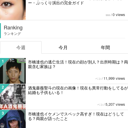
ー・ぷっくり演出の完全ガイド
0 views
sss
/
Ranking
ランキング
今週
今月
年間
1
市橋達也の逃亡生活！現在の顔が別人？出所時期は？両
親含む家族は？
11,999 views
ペコ
/
2
酒鬼薔薇聖斗の現在の画像！現在も異常行動をしてるが
結婚も子供もいる！
5,207 views
ペコ
/
3
市橋達也イケメンでスペック高すぎ！現在はどうして
る？両親が語ったこと