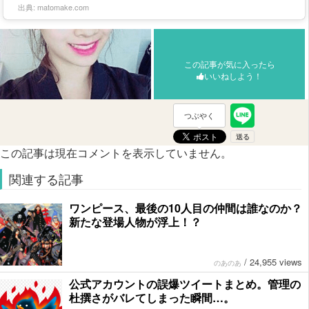
出典:
matomake.com
この記事が気に入ったら
いいねしよう！
つぶやく
この記事は現在コメントを表示していません。
関連する記事
ワンピース、最後の10人目の仲間は誰なのか？
新たな登場人物が浮上！？
/
24,955 views
のあのあ
公式アカウントの誤爆ツイートまとめ。管理の
杜撰さがバレてしまった瞬間…。