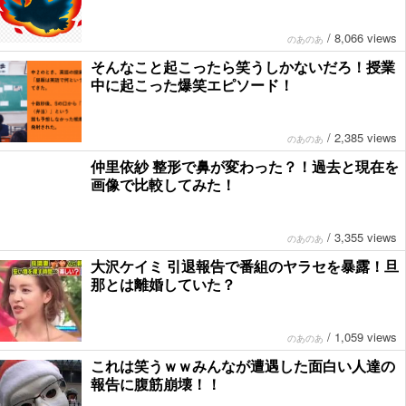
/
8,066 views
のあのあ
そんなこと起こったら笑うしかないだろ！授業
中に起こった爆笑エピソード！
/
2,385 views
のあのあ
仲里依紗 整形で鼻が変わった？！過去と現在を
画像で比較してみた！
/
3,355 views
のあのあ
大沢ケイミ 引退報告で番組のヤラセを暴露！旦
那とは離婚していた？
/
1,059 views
のあのあ
これは笑うｗｗみんなが遭遇した面白い人達の
報告に腹筋崩壊！！