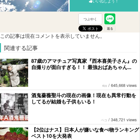
いいねしよう！
つぶやく
この記事は現在コメントを表示していません。
関連する記事
87歳のアマチュア写真家『西本喜美子さん』の
自撮りが面白すぎる！！ 最強おばあちゃん...
/
645,668 views
rico
酒鬼薔薇聖斗の現在の画像！現在も異常行動を
してるが結婚も子供もいる！
/
348,721 views
ペコ
【2位はナス】日本人が嫌いな食べ物ランキング
ベスト10を大発表