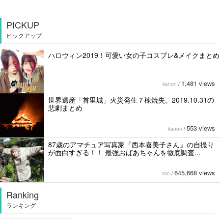
PICKUP
ピックアップ
ハロウィン2019！可愛い女の子コスプレ&メイクまとめ
1,481 views
kanon
/
世界遺産「首里城」火災発生７棟焼失。2019.10.31の
悲劇まとめ
553 views
kanon
/
87歳のアマチュア写真家『西本喜美子さん』の自撮り
が面白すぎる！！ 最強おばあちゃんを徹底調査...
645,668 views
rico
/
Ranking
ランキング