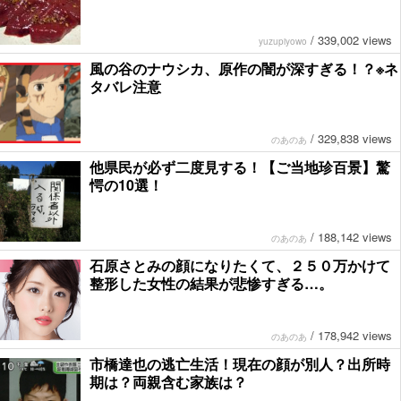
/
339,002 views
yuzupiyowo
風の谷のナウシカ、原作の闇が深すぎる！？※ネ
タバレ注意
/
329,838 views
のあのあ
他県民が必ず二度見する！【ご当地珍百景】驚
愕の10選！
/
188,142 views
のあのあ
石原さとみの顔になりたくて、２５０万かけて
整形した女性の結果が悲惨すぎる…。
/
178,942 views
のあのあ
市橋達也の逃亡生活！現在の顔が別人？出所時
期は？両親含む家族は？