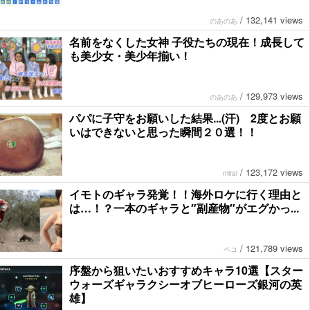
/
132,141 views
のあのあ
名前をなくした女神 子役たちの現在！成長して
も美少女・美少年揃い！
/
129,973 views
のあのあ
パパに子守をお願いした結果...(汗) 2度とお願
いはできないと思った瞬間２０選！！
/
123,172 views
mirai
イモトのギャラ発覚！！海外ロケに行く理由と
は…！？一本のギャラと″副産物″がエグかっ...
/
121,789 views
ペコ
序盤から狙いたいおすすめキャラ10選【スター
ウォーズギャラクシーオブヒーローズ銀河の英
雄】