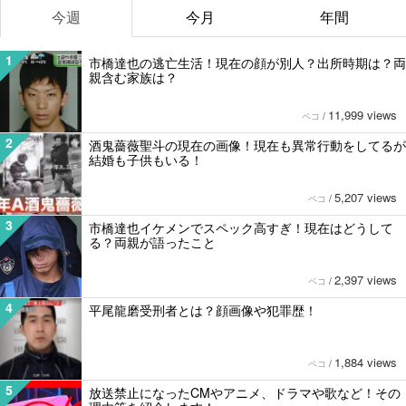
今週
今月
年間
1
市橋達也の逃亡生活！現在の顔が別人？出所時期は？両
親含む家族は？
11,999 views
ペコ
/
2
酒鬼薔薇聖斗の現在の画像！現在も異常行動をしてるが
結婚も子供もいる！
5,207 views
ペコ
/
3
市橋達也イケメンでスペック高すぎ！現在はどうして
る？両親が語ったこと
2,397 views
ペコ
/
4
平尾龍磨受刑者とは？顔画像や犯罪歴！
1,884 views
ペコ
/
5
放送禁止になったCMやアニメ、ドラマや歌など！その