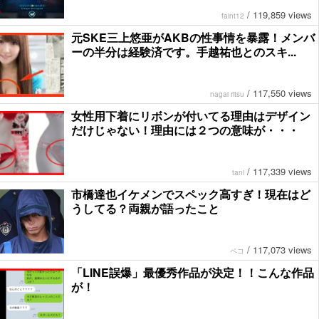
/
119,859 views
faint12
元SKE三上悠亜がAKBの性事情を暴露！メンバ
ーの半分は経験済です。手越祐也とのスキ...
/
117,550 views
nagai ritsu
女性用下着にリボンが付いてる理由はデザイン
だけじゃない！理由には２つの意味が・・・
/
117,339 views
tani
市橋達也イケメンでスペック高すぎ！現在はど
うしてる？両親が語ったこと
/
117,073 views
ペコ
「LINE誤爆」最優秀作品が決定！！こんな作品
が！