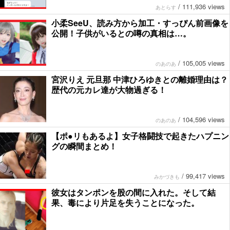
/
111,936 views
あとらす
小柔SeeU、読み方から加工・すっぴん前画像を
公開！子供がいるとの噂の真相は…。
/
105,005 views
のあのあ
宮沢りえ 元旦那 中津ひろゆきとの離婚理由は？
歴代の元カレ達が大物過ぎる！
/
104,596 views
のあのあ
【ポ●リもあるよ】女子格闘技で起きたハプニン
グの瞬間まとめ！
/
99,417 views
みかづきも
彼女はタンポンを股の間に入れた。そして結
果、毒により片足を失うことになった。