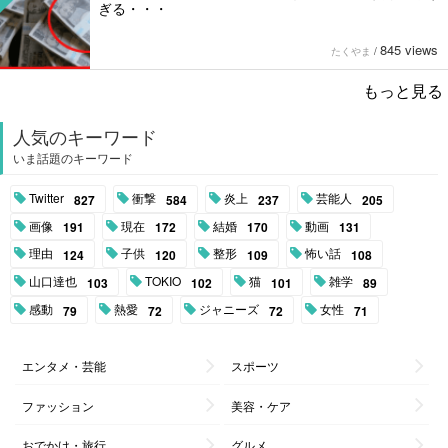
ぎる・・・
845 views
たくやま
/
もっと見る
人気のキーワード
いま話題のキーワード
Twitter
衝撃
炎上
芸能人
827
584
237
205
画像
現在
結婚
動画
191
172
170
131
理由
子供
整形
怖い話
124
120
109
108
山口達也
TOKIO
猫
雑学
103
102
101
89
感動
熱愛
ジャニーズ
女性
79
72
72
71
エンタメ・芸能
スポーツ
ファッション
美容・ケア
おでかけ・旅行
グルメ