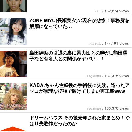
/
152,274 views
ペコ
ZONE MIYU(長瀬実夕)の現在が悲惨！事務所を
解雇になっていた…
/
144,191 views
のあのあ
島田紳助の引退の裏に暴力団との噂が...熊田曜
子など有名人との関係がヤバい！！
/
137,375 views
nagai ritsu
KABA.ちゃん性転換の手術後に失敗。造ったア
ソコが無理な拡張で破けてしまい再工事www
/
136,370 views
nagai ritsu
ドリームハウス その後売却された家まとめ！や
はり失敗作だったのか