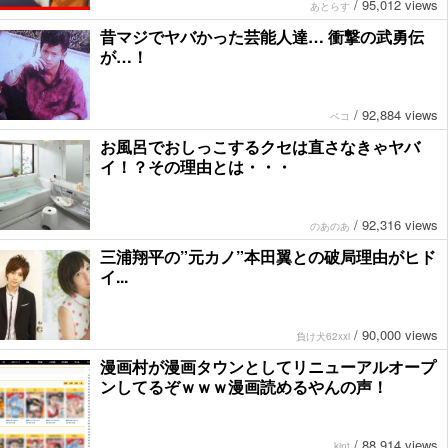
/
95,012 views
あとらす
昔マジでヤバかった芸能人達… 衝撃の武勇伝
が…！
/
92,884 views
ペコ
お風呂でおしっこするクセは直さなきゃヤバ
イ！？その理由とは・・・
/
92,316 views
のあのあ
三浦翔平の”元カノ”本田翼との破局理由がヒド
イ...
/
90,000 views
負け犬62xxi
漫画村が漫画タウンとしてリニューアルオープ
ンしてるぞｗｗｗ漫画読めるやんの声！
/
88,914 views
kint