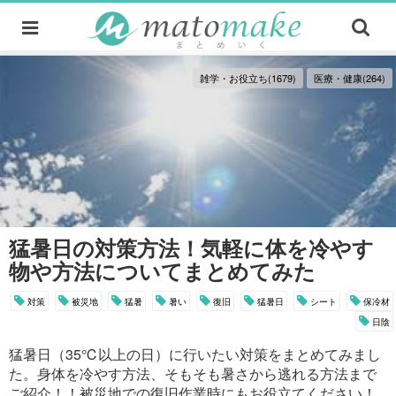
雑学・お役立ち(1679)
医療・健康(264)
猛暑日の対策方法！気軽に体を冷やす
物や方法についてまとめてみた
対策
被災地
猛暑
暑い
復旧
猛暑日
シート
保冷材
日陰
猛暑日（35℃以上の日）に行いたい対策をまとめてみまし
た。身体を冷やす方法、そもそも暑さから逃れる方法まで
ご紹介！！被災地での復旧作業時にもお役立てください！