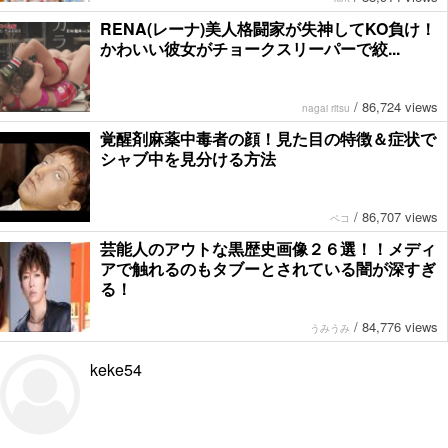
RENA(レーナ)美人格闘家が失神してKO負け！
かわいい彼女がチョークスリーパーで絞...
/
86,724 views
nagai ritsu
覚醒剤麻薬中毒者の顔！見た目の特徴＆症状で
シャブ中を見分ける方法
/
86,707 views
ペコ
芸能人のアウトな黒歴史画像２６選！！メディ
アで触れるのもタブーとされている闇が深すぎ
る！
/
84,776 views
うみうみ
keke54