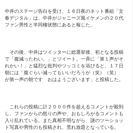
中井のステージ告白を受け、１６日夜のネット番組「文
春デジタル」は、中井がジャニーズ風イケメンの２０代
ファン男性と半同棲状態にあると報じた。
その後、中井はツイッターに総選挙後、初となる投稿
で「腹減ったわい。」とツイート。一斉に「第１声がそ
れかい！」と猛烈な批判やツッコミを浴びると、１７日
朝には「腹ぐらい減ってもいいだろうが（笑）（笑）
が第一声の朝です おはようございます」と投稿した。
これらの投稿に計２０００件を超えるコメントが殺到
し、ファンからの怒りの声や、おもしろがるコメントも
入り乱れている。また真相不明ながら、謎のツーショッ
ト写真や男性のも投稿され、荒れ放題となっている。