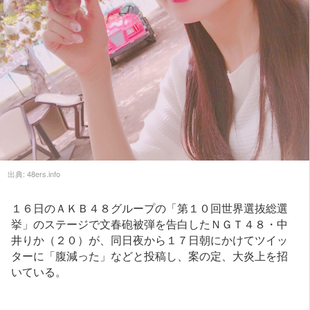
出典:
48ers.info
１６日のＡＫＢ４８グループの「第１０回世界選抜総選
挙」のステージで文春砲被弾を告白したＮＧＴ４８・中
井りか（２０）が、同日夜から１７日朝にかけてツイッ
ターに「腹減った」などと投稿し、案の定、大炎上を招
いている。