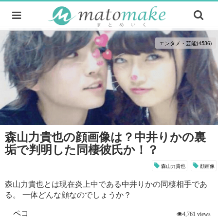
エンタメ・芸能(4536)
森山力貴也の顔画像は？中井りかの裏
垢で判明した同棲彼氏か！？
森山力貴也
顔画像
森山力貴也とは現在炎上中である中井りかの同棲相手であ
る。 一体どんな顔なのでしょうか？
ペコ
4,761 views