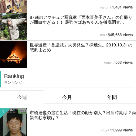
1,481 views
kanon
/
87歳のアマチュア写真家『西本喜美子さん』の自撮り
が面白すぎる！！ 最強おばあちゃんを徹底調査...
645,668 views
rico
/
世界遺産「首里城」火災発生７棟焼失。2019.10.31の
悲劇まとめ
553 views
kanon
/
Ranking
ランキング
今週
今月
年間
1
市橋達也の逃亡生活！現在の顔が別人？出所時期は？両
親含む家族は？
11,999 views
ペコ
/