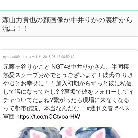
森山力貴也の顔画像が中井りかの裏垢から
流出！！
nyaaas009
フォローする
2018-06-17 00:59:12
元藤ヶ谷りかこと NGT48中井りかさん、半同棲
熱愛スクープおめでとうございます！彼氏の りき
や君とお幸せに！！加入初期からずっと彼に私信
して噂になってたし? ?裏垢で彼をフォローしてイ
チャついてたよね?繋がったら現場に来なくなる
って都市伝説、本当なんだな。 #週刊文春 #ペス
軍団
https://t.co/nCCtvoarHW