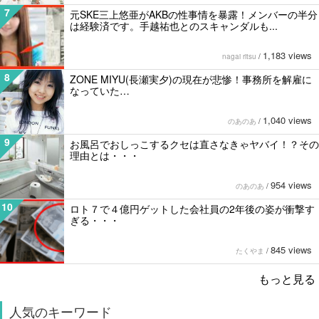
7
元SKE三上悠亜がAKBの性事情を暴露！メンバーの半分
は経験済です。手越祐也とのスキャンダルも...
1,183 views
nagai ritsu
/
8
ZONE MIYU(長瀬実夕)の現在が悲惨！事務所を解雇に
なっていた…
1,040 views
のあのあ
/
9
お風呂でおしっこするクセは直さなきゃヤバイ！？その
理由とは・・・
954 views
のあのあ
/
10
ロト７で４億円ゲットした会社員の2年後の姿が衝撃す
ぎる・・・
845 views
たくやま
/
もっと見る
人気のキーワード