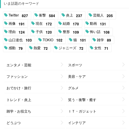
いま話題のキーワード
Twitter
衝撃
炎上
芸能人
827
584
237
205
画像
現在
結婚
動画
191
172
170
131
理由
子供
整形
怖い話
124
120
109
108
山口達也
TOKIO
猫
雑学
103
102
101
89
感動
熱愛
ジャニーズ
女性
79
72
72
71
エンタメ・芸能
スポーツ
ファッション
美容・ケア
おでかけ・旅行
グルメ
トレンド・炎上
笑う・衝撃・癒す
雑学・お役立ち
ＩＴ・ガジェット
どうぶつ
インテリア