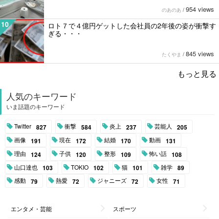
954 views
のあのあ
/
10
ロト７で４億円ゲットした会社員の2年後の姿が衝撃す
ぎる・・・
845 views
たくやま
/
もっと見る
人気のキーワード
いま話題のキーワード
Twitter
衝撃
炎上
芸能人
827
584
237
205
画像
現在
結婚
動画
191
172
170
131
理由
子供
整形
怖い話
124
120
109
108
山口達也
TOKIO
猫
雑学
103
102
101
89
感動
熱愛
ジャニーズ
女性
79
72
72
71
エンタメ・芸能
スポーツ