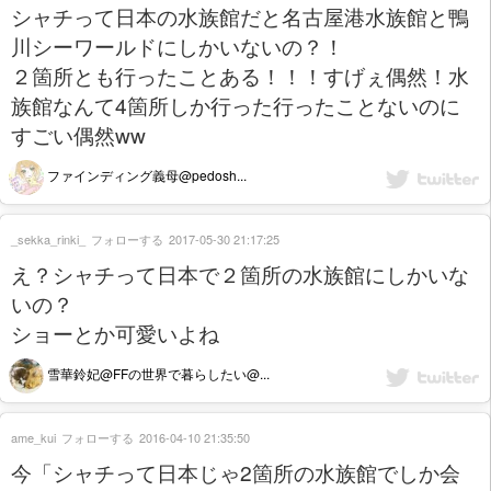
シャチって日本の水族館だと名古屋港水族館と鴨
川シーワールドにしかいないの？！
２箇所とも行ったことある！！！すげぇ偶然！水
族館なんて4箇所しか行った行ったことないのに
すごい偶然ww
ファインディング義母@pedosh...
_sekka_rinki_
フォローする
2017-05-30 21:17:25
え？シャチって日本で２箇所の水族館にしかいな
いの？
ショーとか可愛いよね
雪華鈴妃@FFの世界で暮らしたい@...
ame_kui
フォローする
2016-04-10 21:35:50
今「シャチって日本じゃ2箇所の水族館でしか会