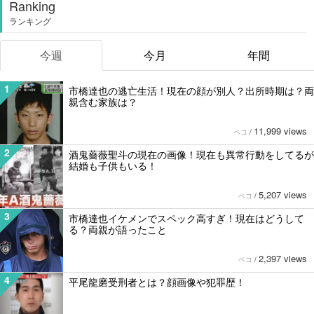
Ranking
ランキング
今週
今月
年間
1
市橋達也の逃亡生活！現在の顔が別人？出所時期は？両
親含む家族は？
11,999 views
ペコ
/
2
酒鬼薔薇聖斗の現在の画像！現在も異常行動をしてるが
結婚も子供もいる！
5,207 views
ペコ
/
3
市橋達也イケメンでスペック高すぎ！現在はどうして
る？両親が語ったこと
2,397 views
ペコ
/
4
平尾龍磨受刑者とは？顔画像や犯罪歴！