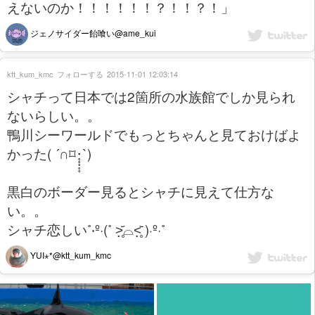
えないのか！！！！！！？！！？！」
ジェノサイダー飴喰い@ame_kui
ktt_kum_kmc
フォローする
2015-11-01 12:03:14
シャチって日本では2箇所の水族館でしか見られ
ないらしい。。
鴨川シーワールドでもっとちゃんと見ておけばよ
かった( ´∩︎⌑︎･̥̥̥̥̥`)
黒白のボーダー見るとシャチに見えて仕方な
い。。
シャチ恋しい˚‧º·(˚ ˃̣̣̥᷄⌓˂̣̣̥᷅ )‧º·˚
YUI⋆*@ktt_kum_kmc