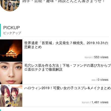
雑学・芸能・趣味・雑談どんどん書きまっせ！
PICKUP
ピックアップ
世界遺産「首里城」火災発生７棟焼失。2019.10.31の
悲劇まとめ
553 views
kanon
/
毛穴レス肌を作る方法｜下地・ファンデの選び方からプ
ロ直伝テクまで徹底解説
0 views
sss
/
ハロウィン2019！可愛い女の子コスプレ&メイクまとめ
1,481 views
kanon
/