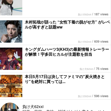
/
187 views
負け犬62xxi
木村拓哉が語った “女性下着の脱がせ方” がレベ
ルが高すぎと話題ww
/
609 views
負け犬62xxi
キングダムハーツ3(KH3)の最新情報トレーラー
が解禁！宇多田ヒカルが主題歌を担当
/
75 views
負け犬62xxi
本日5月17日は決してファミマの"炭火焼きと
り"を絶対に買っては...
/
596 views
負け犬62xxi
負け犬62xxi