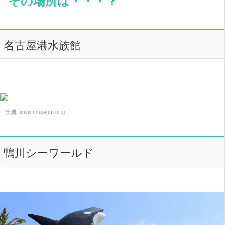
名古屋港水族館
出典:
www.museum.or.jp
鴨川シーワールド