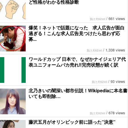
ど性格がわかる性格診断
/
661 views
負け犬62xxi
爆笑！ネットで話題になった 求人広告が面白
過ぎる！こんな求人広告見つけたら思わず応
募...
/
1,338 views
負け犬62xxi
ワールドカップ 日本で、なぜかナイジェリア代
表ユニフォームバカ売れ‼完売状態が続く訳
/
93 views
負け犬62xxi
北乃きいの闇深い都市伝説！Wikipediaに本名書
いても即削除…
/
678 views
負け犬62xxi
藤沢五月がオリンピック前に語った”決意”