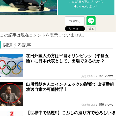
この記事が気に入ったら
いいねしよう！
つぶやく
この記事は現在コメントを表示していません。
関連する記事
在日外国人の方は平昌オリンピック（平昌五
輪）に日本代表として、出場できるのか？
/
751 views
負け犬62xxi
出川哲朗さんコインチェックの影響で 出演番組
放送自粛の可能性浮上
/
156 views
負け犬62xxi
【世界中で話題!!】こぶしの握り方で恐ろしいほ