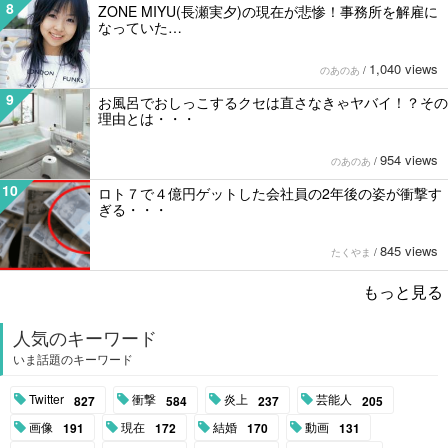
8
ZONE MIYU(長瀬実夕)の現在が悲惨！事務所を解雇に
なっていた…
1,040 views
のあのあ
/
9
お風呂でおしっこするクセは直さなきゃヤバイ！？その
理由とは・・・
954 views
のあのあ
/
10
ロト７で４億円ゲットした会社員の2年後の姿が衝撃す
ぎる・・・
845 views
たくやま
/
もっと見る
人気のキーワード
いま話題のキーワード
Twitter
衝撃
炎上
芸能人
827
584
237
205
画像
現在
結婚
動画
191
172
170
131