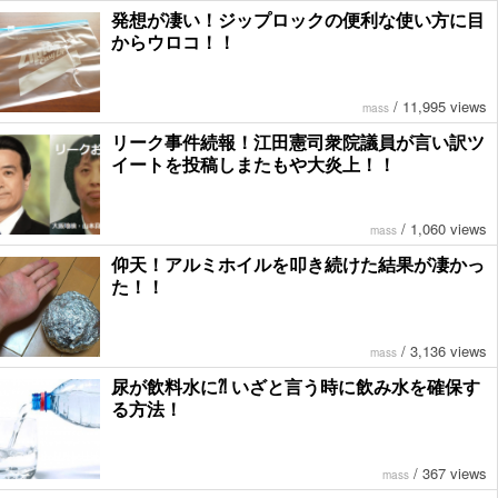
発想が凄い！ジップロックの便利な使い方に目
からウロコ！！
/
11,995 views
mass
リーク事件続報！江田憲司衆院議員が言い訳ツ
イートを投稿しまたもや大炎上！！
/
1,060 views
mass
仰天！アルミホイルを叩き続けた結果が凄かっ
た！！
/
3,136 views
mass
尿が飲料水に⁈ いざと言う時に飲み水を確保す
る方法！
/
367 views
mass