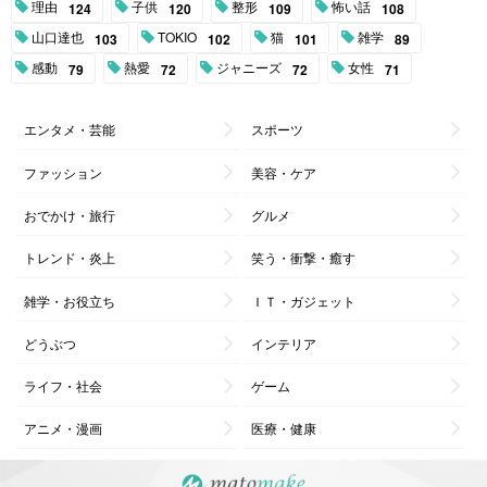
理由
子供
整形
怖い話
124
120
109
108
山口達也
TOKIO
猫
雑学
103
102
101
89
感動
熱愛
ジャニーズ
女性
79
72
72
71
エンタメ・芸能
スポーツ
ファッション
美容・ケア
おでかけ・旅行
グルメ
トレンド・炎上
笑う・衝撃・癒す
雑学・お役立ち
ＩＴ・ガジェット
どうぶつ
インテリア
ライフ・社会
ゲーム
アニメ・漫画
医療・健康