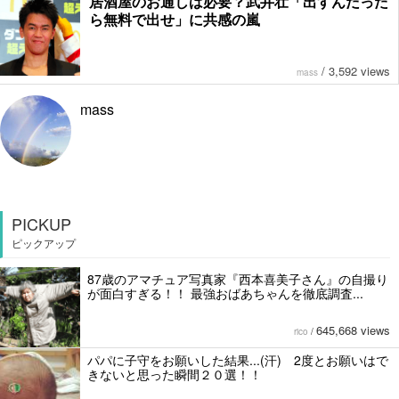
居酒屋のお通しは必要？武井壮「出すんだった
ら無料で出せ」に共感の嵐
/
3,592 views
mass
mass
PICKUP
ピックアップ
87歳のアマチュア写真家『西本喜美子さん』の自撮り
が面白すぎる！！ 最強おばあちゃんを徹底調査...
645,668 views
rico
/
パパに子守をお願いした結果...(汗) 2度とお願いはで
きないと思った瞬間２０選！！