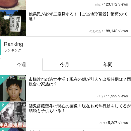
123,172 views
mirai
/
他県民が必ず二度見する！【ご当地珍百景】驚愕の10
選！
188,142 views
のあのあ
/
Ranking
ランキング
今週
今月
年間
1
市橋達也の逃亡生活！現在の顔が別人？出所時期は？両
親含む家族は？
11,999 views
ペコ
/
2
酒鬼薔薇聖斗の現在の画像！現在も異常行動をしてるが
結婚も子供もいる！
5,207 views
ペコ
/