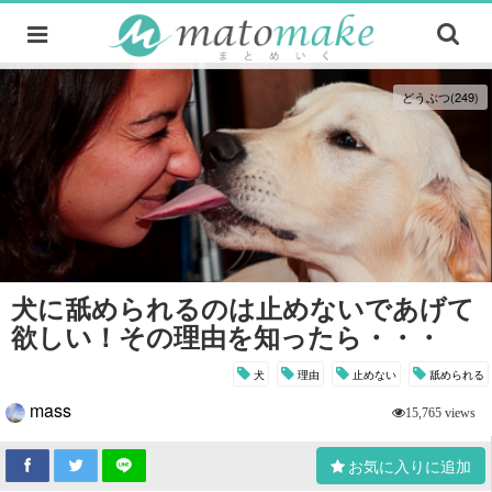
どうぶつ(249)
犬に舐められるのは止めないであげて
欲しい！その理由を知ったら・・・
犬
理由
止めない
舐められる
mass
15,765 views
お気に入りに追加