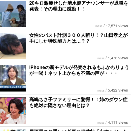
20キロ激痩せした清水健アナウンサーが退職を
発表！その理由に感動！！
/
17,571 views
mass
女性のバスト計測３００人斬り！？山田孝之が
手にした特殊能力とは…？？
/
1,476 views
mass
iPhoneの新モデルが発売されるもふかわりょう
が一喝！ネット上からも不満の声が・・・
/
5,422 views
mass
高嶋ちさ子ファミリーに驚愕！！姉のダウン症
も絶対に隠さない理由とは？
/
4,111 views
mass