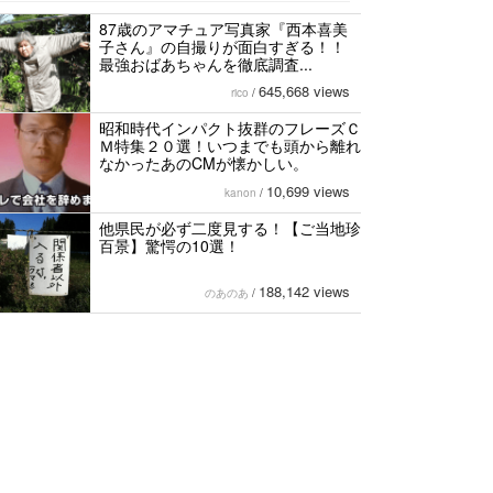
87歳のアマチュア写真家『西本喜美
子さん』の自撮りが面白すぎる！！
最強おばあちゃんを徹底調査...
645,668 views
rico
/
昭和時代インパクト抜群のフレーズＣ
Ｍ特集２０選！いつまでも頭から離れ
なかったあのCMが懐かしい。
10,699 views
kanon
/
他県民が必ず二度見する！【ご当地珍
百景】驚愕の10選！
188,142 views
のあのあ
/