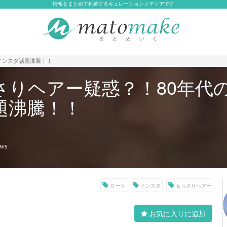
情報をまとめて創造するキュレーションメディアです
インスタ話題沸騰！！
さりヘアー疑惑？！80年代
題沸騰！！
ews
ローラ
インスタ
もっさりヘアー
お気に入りに追加