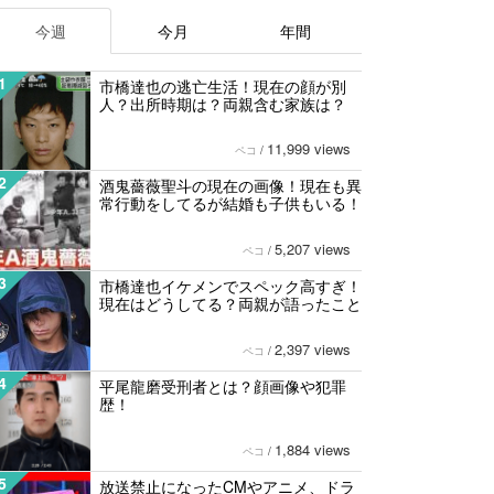
今週
今月
年間
1
市橋達也の逃亡生活！現在の顔が別
人？出所時期は？両親含む家族は？
11,999 views
ペコ
/
2
酒鬼薔薇聖斗の現在の画像！現在も異
常行動をしてるが結婚も子供もいる！
5,207 views
ペコ
/
3
市橋達也イケメンでスペック高すぎ！
現在はどうしてる？両親が語ったこと
2,397 views
ペコ
/
4
平尾龍磨受刑者とは？顔画像や犯罪
歴！
1,884 views
ペコ
/
5
放送禁止になったCMやアニメ、ドラ