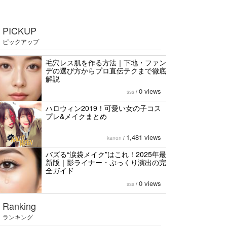
PICKUP
ピックアップ
毛穴レス肌を作る方法｜下地・ファン
デの選び方からプロ直伝テクまで徹底
解説
0 views
sss
/
ハロウィン2019！可愛い女の子コス
プレ&メイクまとめ
1,481 views
kanon
/
バズる“涙袋メイク”はこれ！2025年最
新版｜影ライナー・ぷっくり演出の完
全ガイド
0 views
sss
/
Ranking
ランキング