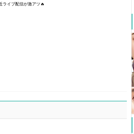
近ライブ配信が激アツ🔥