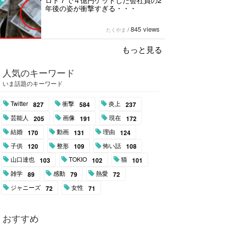
ロト７で４億円ゲットした会社員の2
年後の姿が衝撃すぎる・・・
845 views
たくやま
/
もっと見る
人気のキーワード
いま話題のキーワード
Twitter
衝撃
炎上
827
584
237
芸能人
画像
現在
205
191
172
結婚
動画
理由
170
131
124
子供
整形
怖い話
120
109
108
山口達也
TOKIO
猫
103
102
101
雑学
感動
熱愛
89
79
72
ジャニーズ
女性
72
71
おすすめ