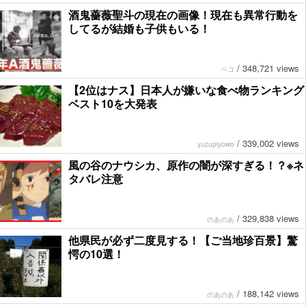
酒鬼薔薇聖斗の現在の画像！現在も異常行動を
してるが結婚も子供もいる！
/
348,721 views
ペコ
【2位はナス】日本人が嫌いな食べ物ランキング
ベスト10を大発表
/
339,002 views
yuzupiyowo
風の谷のナウシカ、原作の闇が深すぎる！？※ネ
タバレ注意
/
329,838 views
のあのあ
他県民が必ず二度見する！【ご当地珍百景】驚
愕の10選！
/
188,142 views
のあのあ