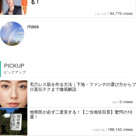
る！
/
84,776 views
うみうみ
mass
PICKUP
ピックアップ
毛穴レス肌を作る方法｜下地・ファンデの選び方からプ
ロ直伝テクまで徹底解説
0 views
sss
/
他県民が必ず二度見する！【ご当地珍百景】驚愕の10
選！
188,142 views
のあのあ
/