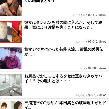
グの瞬間まとめ！
/
99,417 views
みかづきも
彼女はタンポンを股の間に入れた。そして結
果、毒により片足を失うことになった。
/
95,012 views
あとらす
昔マジでヤバかった芸能人達… 衝撃の武勇伝
が…！
/
92,884 views
ペコ
お風呂でおしっこするクセは直さなきゃヤバ
イ！？その理由とは・・・
/
92,316 views
のあのあ
三浦翔平の”元カノ”本田翼との破局理由がヒド
イ...