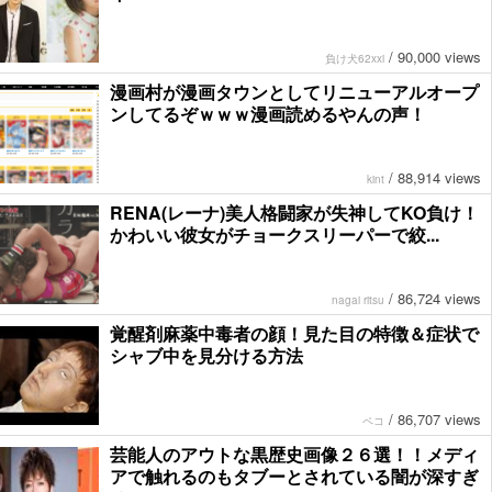
/
90,000 views
負け犬62xxi
漫画村が漫画タウンとしてリニューアルオープ
ンしてるぞｗｗｗ漫画読めるやんの声！
/
88,914 views
kint
RENA(レーナ)美人格闘家が失神してKO負け！
かわいい彼女がチョークスリーパーで絞...
/
86,724 views
nagai ritsu
覚醒剤麻薬中毒者の顔！見た目の特徴＆症状で
シャブ中を見分ける方法
/
86,707 views
ペコ
芸能人のアウトな黒歴史画像２６選！！メディ
アで触れるのもタブーとされている闇が深すぎ