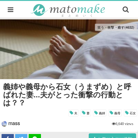
笑う・衝撃・癒す(4632)
義姉や義母から石女（うまずめ）と呼
ばれた妻...夫がとった衝撃の行動と
は？？
夫
妻
義姉
義母
石女
mass
6,640 views