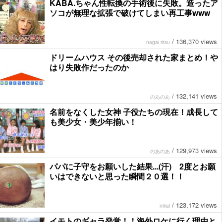
KABA.ちゃん性転換の手術後に失敗。造ったア
ソコが無理な拡張で破けてしまい再工事www
/
136,370 views
nagai ritsu
ドリームハウス その後売却された家まとめ！や
はり失敗作だったのか
/
132,141 views
のあのあ
名前をなくした女神 子役たちの現在！成長して
も美少女・美少年揃い！
/
129,973 views
のあのあ
パパに子守をお願いした結果...(汗) 2度とお願
いはできないと思った瞬間２０選！！
/
123,172 views
mirai
イモトのギャラ発覚！！海外ロケに行く理由と