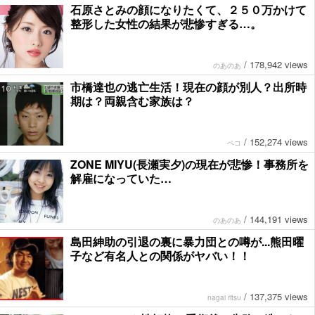
石原さとみの顔になりたくて、２５０万かけて
整形した女性の結果が悲惨すぎる…。
/
178,942 views
のあのあ
市橋達也の逃亡生活！現在の顔が別人？出所時
期は？両親含む家族は？
/
152,274 views
ペコ
ZONE MIYU(長瀬実夕)の現在が悲惨！事務所を
解雇になっていた…
/
144,191 views
のあのあ
島田紳助の引退の裏に暴力団との噂が...熊田曜
子など有名人との関係がヤバい！！
/
137,375 views
nagai ritsu