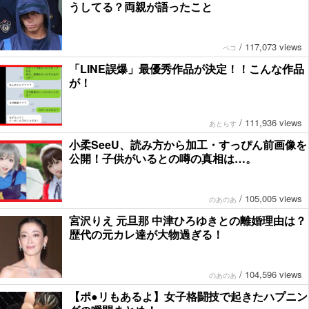
うしてる？両親が語ったこと
/
117,073 views
ペコ
「LINE誤爆」最優秀作品が決定！！こんな作品
が！
/
111,936 views
あとらす
小柔SeeU、読み方から加工・すっぴん前画像を
公開！子供がいるとの噂の真相は…。
/
105,005 views
のあのあ
宮沢りえ 元旦那 中津ひろゆきとの離婚理由は？
歴代の元カレ達が大物過ぎる！
/
104,596 views
のあのあ
【ポ●リもあるよ】女子格闘技で起きたハプニン