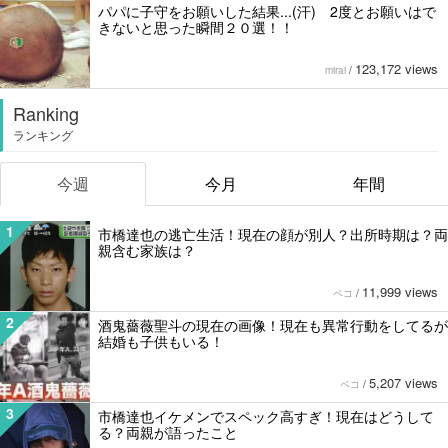
パパに子守をお願いした結果...(汗) 2度とお願いはで
きないと思った瞬間２０選！！
123,172 views
mirai
/
Ranking
ランキング
今週
今月
年間
1
市橋達也の逃亡生活！現在の顔が別人？出所時期は？両
親含む家族は？
11,999 views
ペコ
/
2
酒鬼薔薇聖斗の現在の画像！現在も異常行動をしてるが
結婚も子供もいる！
5,207 views
ペコ
/
3
市橋達也イケメンでスペック高すぎ！現在はどうして
る？両親が語ったこと