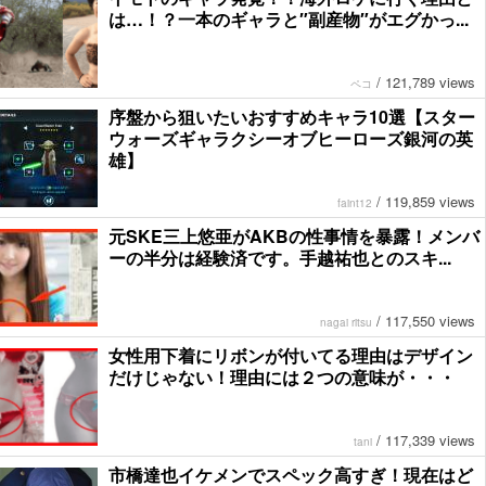
は…！？一本のギャラと″副産物″がエグかっ...
/
121,789 views
ペコ
序盤から狙いたいおすすめキャラ10選【スター
ウォーズギャラクシーオブヒーローズ銀河の英
雄】
/
119,859 views
faint12
元SKE三上悠亜がAKBの性事情を暴露！メンバ
ーの半分は経験済です。手越祐也とのスキ...
/
117,550 views
nagai ritsu
女性用下着にリボンが付いてる理由はデザイン
だけじゃない！理由には２つの意味が・・・
/
117,339 views
tani
市橋達也イケメンでスペック高すぎ！現在はど