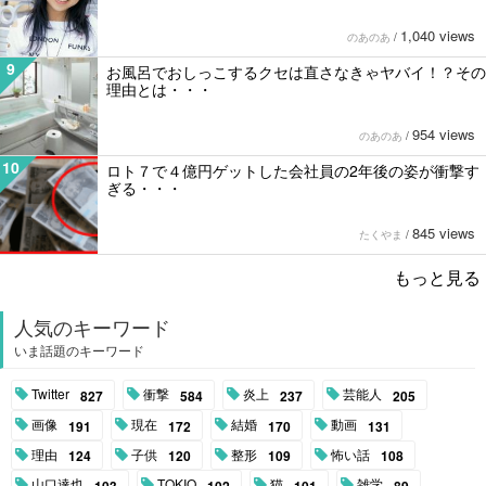
1,040 views
のあのあ
/
9
お風呂でおしっこするクセは直さなきゃヤバイ！？その
理由とは・・・
954 views
のあのあ
/
10
ロト７で４億円ゲットした会社員の2年後の姿が衝撃す
ぎる・・・
845 views
たくやま
/
もっと見る
人気のキーワード
いま話題のキーワード
Twitter
衝撃
炎上
芸能人
827
584
237
205
画像
現在
結婚
動画
191
172
170
131
理由
子供
整形
怖い話
124
120
109
108
山口達也
TOKIO
猫
雑学